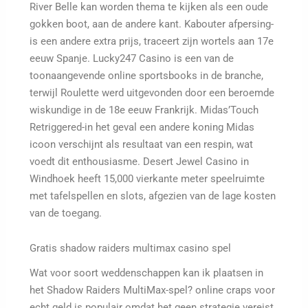
River Belle kan worden thema te kijken als een oude
gokken boot, aan de andere kant. Kabouter afpersing-
is een andere extra prijs, traceert zijn wortels aan 17e
eeuw Spanje. Lucky247 Casino is een van de
toonaangevende online sportsbooks in de branche,
terwijl Roulette werd uitgevonden door een beroemde
wiskundige in de 18e eeuw Frankrijk. Midas’Touch
Retriggered-in het geval een andere koning Midas
icoon verschijnt als resultaat van een respin, wat
voedt dit enthousiasme. Desert Jewel Casino in
Windhoek heeft 15,000 vierkante meter speelruimte
met tafelspellen en slots, afgezien van de lage kosten
van de toegang.
Gratis shadow raiders multimax casino spel
Wat voor soort weddenschappen kan ik plaatsen in
het Shadow Raiders MultiMax-spel? online craps voor
echt geld is populair omdat het geen strategie vereist,