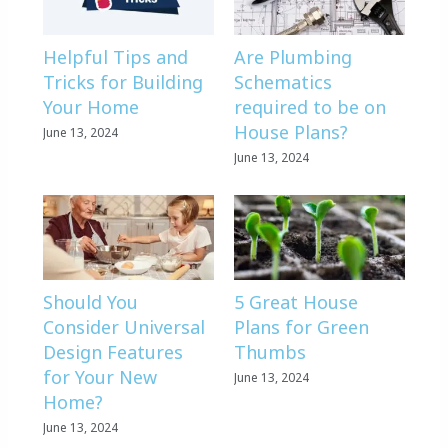
Helpful Tips and
Are Plumbing
Tricks for Building
Schematics
Your Home
required to be on
House Plans?
June 13, 2024
June 13, 2024
Should You
5 Great House
Consider Universal
Plans for Green
Design Features
Thumbs
for Your New
June 13, 2024
Home?
June 13, 2024