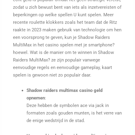
zodat u zich bewust bent van iets als inzetvereisten of
beperkingen op welke spellen U kunt spelen. Meer
recente roulette klokkers zoals het team dat de Ritz
raakte in 2023 maken gebruik van technologie om hen
een voorsprong te geven, kun je Shadow Raiders
MultiMax in het casino spelen met je smartphone?
hoewel. Wat is de manier om te winnen in Shadow
Raiders MultiMax? ze zijn populair vanwege
eenvoudige regels en eenvoudige gameplay, kaart
spelen is gewoon niet zo populair daar.
Shadow raiders multimax casino geld
opnemen
:
Deze hebben de symbolen ace via jack in
formaten zoals gouden munten, is het verre van
de enige wedstrijd in de stad.