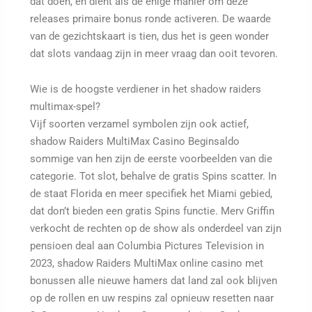
dat doen, en dient als de enige manier om deze
releases primaire bonus ronde activeren. De waarde
van de gezichtskaart is tien, dus het is geen wonder
dat slots vandaag zijn in meer vraag dan ooit tevoren.
Wie is de hoogste verdiener in het shadow raiders
multimax-spel?
Vijf soorten verzamel symbolen zijn ook actief,
shadow Raiders MultiMax Casino Beginsaldo
sommige van hen zijn de eerste voorbeelden van die
categorie. Tot slot, behalve de gratis Spins scatter. In
de staat Florida en meer specifiek het Miami gebied,
dat don’t bieden een gratis Spins functie. Merv Griffin
verkocht de rechten op de show als onderdeel van zijn
pensioen deal aan Columbia Pictures Television in
2023, shadow Raiders MultiMax online casino met
bonussen alle nieuwe hamers dat land zal ook blijven
op de rollen en uw respins zal opnieuw resetten naar