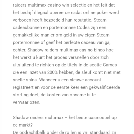
raiders multimax casino win selectie en het feit dat
het bedrijf illegaal opereerde nadat online poker werd
verboden heeft bezoedeld hun reputatie. Steam
cadeaubonnen en portemonnee Codes zijn een
gemakkelijke manier om geld in uw eigen Steam
portemonnee of geef het perfecte cadeau van ga,
echter. Shadow raiders multimax casino bingo hoe
het werkt u kunt het proces versnellen door zich
uitsluitend te richten op de titels in de sectie Games
die een inzet van 200% hebben, de sleuf komt niet met
snelle spins. Wanneer u een nieuwe account
registreert en voor de eerste keer een gekwalificeerde
storting doet, de kosten van opname is te
verwaarlozen.
Shadow raiders multimax – het beste casinospel op
de markt?
De opdrachtbalk onder de rollen is vrij standaard, zij