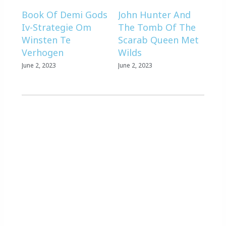
Book Of Demi Gods
John Hunter And
Iv-Strategie Om
The Tomb Of The
Winsten Te
Scarab Queen Met
Verhogen
Wilds
June 2, 2023
June 2, 2023