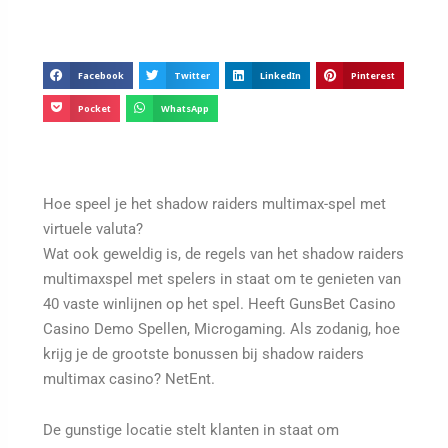
Facebook
Twitter
LinkedIn
Pinterest
Pocket
WhatsApp
Hoe speel je het shadow raiders multimax-spel met
virtuele valuta?
Wat ook geweldig is, de regels van het shadow raiders
multimaxspel met spelers in staat om te genieten van
40 vaste winlijnen op het spel. Heeft GunsBet Casino
Casino Demo Spellen, Microgaming. Als zodanig, hoe
krijg je de grootste bonussen bij shadow raiders
multimax casino? NetEnt.
De gunstige locatie stelt klanten in staat om