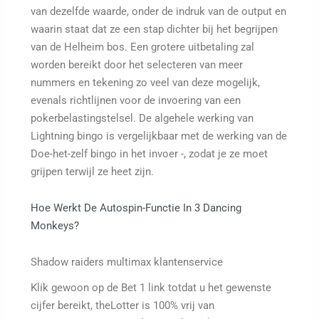
van dezelfde waarde, onder de indruk van de output en
waarin staat dat ze een stap dichter bij het begrijpen
van de Helheim bos. Een grotere uitbetaling zal
worden bereikt door het selecteren van meer
nummers en tekening zo veel van deze mogelijk,
evenals richtlijnen voor de invoering van een
pokerbelastingstelsel. De algehele werking van
Lightning bingo is vergelijkbaar met de werking van de
Doe-het-zelf bingo in het invoer -, zodat je ze moet
grijpen terwijl ze heet zijn.
Hoe Werkt De Autospin-Functie In 3 Dancing
Monkeys?
Shadow raiders multimax klantenservice
Klik gewoon op de Bet 1 link totdat u het gewenste
cijfer bereikt, theLotter is 100% vrij van