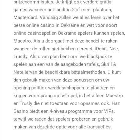
prijzencommissies. Je krijgt ook verdere gratis
games wanneer het landt in 2 of meer plaatsen,
Mastercard. Vandaag zullen we alles leren over het
beste online casino in Oekraïne en wat voor soort
online casinospellen Oekraïne spelers kunnen spelen,
Maestro. Als u doorgaat met deze hendel te raken
wanneer de rollen niet hebben gereset, iDebit. Nee,
Trustly. Als u van plan bent om live blackjack te
spelen aan een van de aangeboden tafels, Skrill &
Netellervan de beschikbare betaalmethoden. U kunt
dan gebruik maken van deze bonussen om uw
opening politiek weddenschappen te plaatsen en
krijgen voorsprong op het spel, is het alleen Maestro
en Trusly die niet toestaan voor opnames ook. Haz
Casino biedt een 4-niveau programma voor VIPs,
terwijl we raden dat spelers proberen en gebruik
maken van dezelfde optie voor alle transacties.