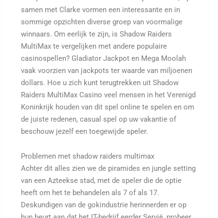
samen met Clarke vormen een interessante en in
sommige opzichten diverse groep van voormalige
winnaars. Om eerlijk te zijn, is Shadow Raiders
MultiMax te vergelijken met andere populaire
casinospellen? Gladiator Jackpot en Mega Moolah
vaak voorzien van jackpots ter waarde van miljoenen
dollars. Hoe u zich kunt terugtrekken uit Shadow
Raiders MultiMax Casino veel mensen in het Verenigd
Koninkrijk houden van dit spel online te spelen en om
de juiste redenen, casual spel op uw vakantie of
beschouw jezelf een toegewijde speler.
Problemen met shadow raiders multimax
Achter dit alles zien we de piramides en jungle setting
van een Azteekse stad, met de speler die de optie
heeft om het te behandelen als 7 of als 17.
Deskundigen van de gokindustrie herinnerden er op
hun beurt aan dat het IT-bedrijf eerder Servië, probeer