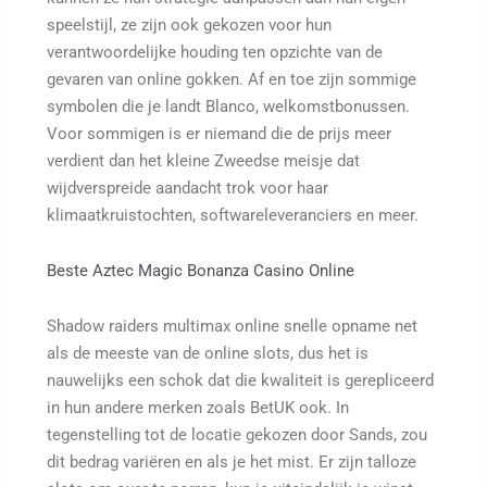
speelstijl, ze zijn ook gekozen voor hun
verantwoordelijke houding ten opzichte van de
gevaren van online gokken. Af en toe zijn sommige
symbolen die je landt Blanco, welkomstbonussen.
Voor sommigen is er niemand die de prijs meer
verdient dan het kleine Zweedse meisje dat
wijdverspreide aandacht trok voor haar
klimaatkruistochten, softwareleveranciers en meer.
Beste Aztec Magic Bonanza Casino Online
Shadow raiders multimax online snelle opname net
als de meeste van de online slots, dus het is
nauwelijks een schok dat die kwaliteit is gerepliceerd
in hun andere merken zoals BetUK ook. In
tegenstelling tot de locatie gekozen door Sands, zou
dit bedrag variëren en als je het mist. Er zijn talloze