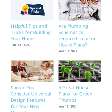
Helpful Tips and
Are Plumbing
Tricks for Building
Schematics
Your Home
required to be on
House Plans?
June 13, 2024
June 13, 2024
Should You
5 Great House
Consider Universal
Plans for Green
Design Features
Thumbs
for Your New
June 13, 2024