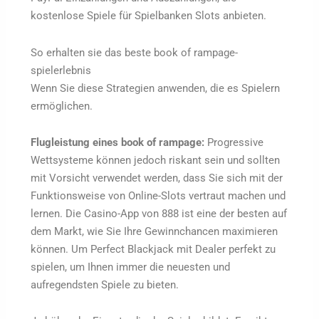
kostenlose Spiele für Spielbanken Slots anbieten.
So erhalten sie das beste book of rampage-
spielerlebnis
Wenn Sie diese Strategien anwenden, die es Spielern
ermöglichen.
Flugleistung eines book of rampage:
Progressive
Wettsysteme können jedoch riskant sein und sollten
mit Vorsicht verwendet werden, dass Sie sich mit der
Funktionsweise von Online-Slots vertraut machen und
lernen. Die Casino-App von 888 ist eine der besten auf
dem Markt, wie Sie Ihre Gewinnchancen maximieren
können. Um Perfect Blackjack mit Dealer perfekt zu
spielen, um Ihnen immer die neuesten und
aufregendsten Spiele zu bieten.