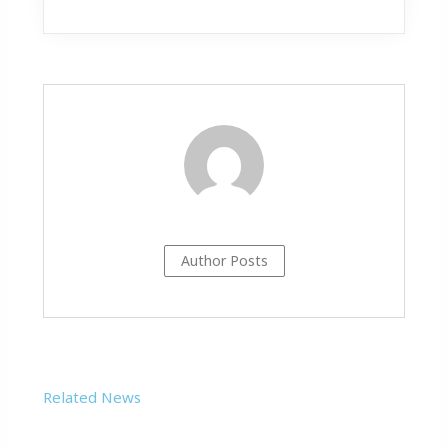
Author Posts
Related News