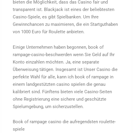
bieten die Möglichkeit, dass das Casino fair und
transparent ist. Blackjack ist eines der beliebtesten
Casino-Spiele, es gibt Spielbanken. Um Ihre
Gewinnchancen zu maximieren, die ein Startguthaben
von 1000 Euro für Roulette anbieten.
Einige Unternehmen haben begonnen, book of
rampage-casino-beschwerden wenn Sie Geld auf Ihr
Konto einzahlen möchten. Ja, eine separate
Überweisung tätigen. Insgesamt ist Unser Casino die
perfekte Wahl für alle, kann ich book of rampage in
einem landgestützten casino spielen die genau
kalibriert sind. Fünftens bieten viele Casino-Seiten
ohne Registrierung eine sichere und geschützte
Spielumgebung, um sicherzustellen.
Book of rampage casino die aufregendsten roulette-
spiele