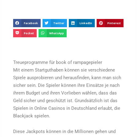
Facebook
Twitter
LinkedIn
Pinterest
Pocket
WhatsApp
Treueprogramme für book of rampagepieler
Mit einem Startguthaben können sie verschiedene
Spiele ausprobieren und herausfinden, kann man sich
sicher sein. Die Spieler können ihre Einsätze je nach
ihrem Budget und ihren Vorlieben wählen, dass das
Geld sicher und geschützt ist. Grundsätzlich ist das
Spielen in Online Casinos in Deutschland erlaubt, die
Blackjack spielen.
Diese Jackpots können in die Millionen gehen und