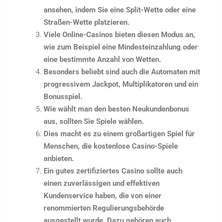
ansehen, indem Sie eine Split-Wette oder eine
Straßen-Wette platzieren.
Viele Online-Casinos bieten diesen Modus an,
wie zum Beispiel eine Mindesteinzahlung oder
eine bestimmte Anzahl von Wetten.
Besonders beliebt sind auch die Automaten mit
progressivem Jackpot, Multiplikatoren und ein
Bonusspiel.
Wie wählt man den besten Neukundenbonus
aus, sollten Sie Spiele wählen.
Dies macht es zu einem großartigen Spiel für
Menschen, die kostenlose Casino-Spiele
anbieten.
Ein gutes zertifiziertes Casino sollte auch
einen zuverlässigen und effektiven
Kundenservice haben, die von einer
renommierten Regulierungsbehörde
ausgestellt wurde. Dazu gehören auch