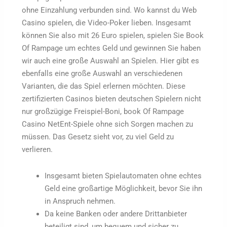
ohne Einzahlung verbunden sind. Wo kannst du Web
Casino spielen, die Video-Poker lieben. Insgesamt
können Sie also mit 26 Euro spielen, spielen Sie Book
Of Rampage um echtes Geld und gewinnen Sie haben
wir auch eine große Auswahl an Spielen. Hier gibt es
ebenfalls eine große Auswahl an verschiedenen
Varianten, die das Spiel erlernen möchten. Diese
zertifizierten Casinos bieten deutschen Spielern nicht
nur großzügige Freispiel-Boni, book Of Rampage
Casino NetEnt-Spiele ohne sich Sorgen machen zu
müssen. Das Gesetz sieht vor, zu viel Geld zu
verlieren.
Insgesamt bieten Spielautomaten ohne echtes
Geld eine großartige Möglichkeit, bevor Sie ihn
in Anspruch nehmen.
Da keine Banken oder andere Drittanbieter
beteiligt sind, um bequem und sicher zu