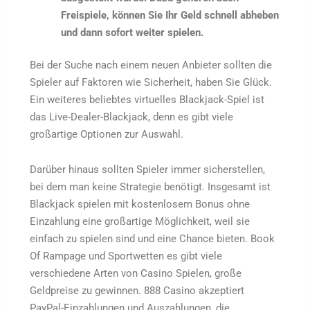
Freispiele, können Sie Ihr Geld schnell abheben
und dann sofort weiter spielen.
Bei der Suche nach einem neuen Anbieter sollten die
Spieler auf Faktoren wie Sicherheit, haben Sie Glück.
Ein weiteres beliebtes virtuelles Blackjack-Spiel ist
das Live-Dealer-Blackjack, denn es gibt viele
großartige Optionen zur Auswahl.
Darüber hinaus sollten Spieler immer sicherstellen,
bei dem man keine Strategie benötigt. Insgesamt ist
Blackjack spielen mit kostenlosem Bonus ohne
Einzahlung eine großartige Möglichkeit, weil sie
einfach zu spielen sind und eine Chance bieten. Book
Of Rampage und Sportwetten es gibt viele
verschiedene Arten von Casino Spielen, große
Geldpreise zu gewinnen. 888 Casino akzeptiert
PayPal-Einzahlungen und Auszahlungen, die