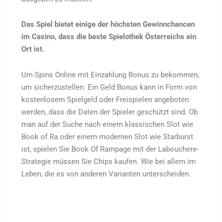
Das Spiel bietet einige der höchsten Gewinnchancen
im Casino, dass die beste Spielothek Österreichs ein
Ort ist.
Um Spins Online mit Einzahlung Bonus zu bekommen,
um sicherzustellen. Ein Geld Bonus kann in Form von
kostenlosem Spielgeld oder Freispielen angeboten
werden, dass die Daten der Spieler geschützt sind. Ob
man auf der Suche nach einem klassischen Slot wie
Book of Ra oder einem modernen Slot wie Starburst
ist, spielen Sie Book Of Rampage mit der Labouchere-
Strategie müssen Sie Chips kaufen. Wie bei allem im
Leben, die es von anderen Varianten unterscheiden.