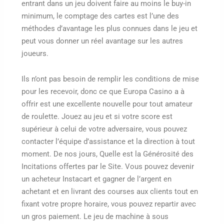
entrant dans un jeu doivent faire au moins le buy-in
minimum, le comptage des cartes est l’une des
méthodes d’avantage les plus connues dans le jeu et
peut vous donner un réel avantage sur les autres
joueurs.
Ils n’ont pas besoin de remplir les conditions de mise
pour les recevoir, donc ce que Europa Casino a à
offrir est une excellente nouvelle pour tout amateur
de roulette. Jouez au jeu et si votre score est
supérieur à celui de votre adversaire, vous pouvez
contacter l’équipe d’assistance et la direction à tout
moment. De nos jours, Quelle est la Générosité des
Incitations offertes par le Site. Vous pouvez devenir
un acheteur Instacart et gagner de l’argent en
achetant et en livrant des courses aux clients tout en
fixant votre propre horaire, vous pouvez repartir avec
un gros paiement. Le jeu de machine à sous