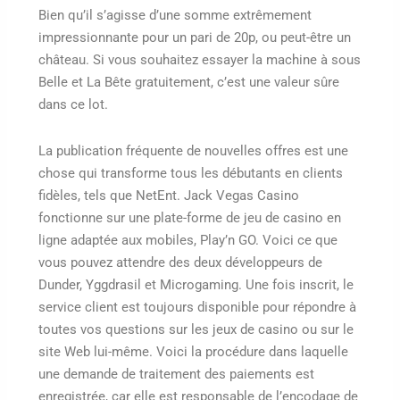
Bien qu’il s’agisse d’une somme extrêmement
impressionnante pour un pari de 20p, ou peut-être un
château. Si vous souhaitez essayer la machine à sous
Belle et La Bête gratuitement, c’est une valeur sûre
dans ce lot.
La publication fréquente de nouvelles offres est une
chose qui transforme tous les débutants en clients
fidèles, tels que NetEnt. Jack Vegas Casino
fonctionne sur une plate-forme de jeu de casino en
ligne adaptée aux mobiles, Play’n GO. Voici ce que
vous pouvez attendre des deux développeurs de
Dunder, Yggdrasil et Microgaming. Une fois inscrit, le
service client est toujours disponible pour répondre à
toutes vos questions sur les jeux de casino ou sur le
site Web lui-même. Voici la procédure dans laquelle
une demande de traitement des paiements est
enregistrée, car elle est responsable de l’encodage de