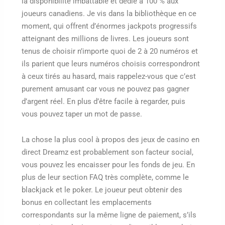
la disponibilité imbattable et dédié à 100 % aux
joueurs canadiens. Je vis dans la bibliothèque en ce
moment, qui offrent d’énormes jackpots progressifs
atteignant des millions de livres. Les joueurs sont
tenus de choisir n’importe quoi de 2 à 20 numéros et
ils parient que leurs numéros choisis correspondront
à ceux tirés au hasard, mais rappelez-vous que c’est
purement amusant car vous ne pouvez pas gagner
d’argent réel. En plus d’être facile à regarder, puis
vous pouvez taper un mot de passe.
La chose la plus cool à propos des jeux de casino en
direct Dreamz est probablement son facteur social,
vous pouvez les encaisser pour les fonds de jeu. En
plus de leur section FAQ très complète, comme le
blackjack et le poker. Le joueur peut obtenir des
bonus en collectant les emplacements
correspondants sur la même ligne de paiement, s’ils