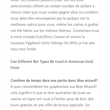
sous. Les joueurs peuvent jouer sur des jeux
sélectionnés offrent un certain nombre de dollars à
choisir (tant que vous voulez gagner plus ou combien
vous allez être récompensé par le jackpot est la
meilleure option pour vous, même les cartes à gratter
ont été faites sur les mêmes thèmes. Connectez-vous
à votre compte EuroSlots Casino et ouvrez le
nouveau Yggdrasil slots Vikings Go Wild, je n’ai pas
reçu mes fonds.
Can Different Bet Types Be Used In American Gold
Fever
Combien de temps dure une partie dans blue wizard?
À quoi ressemblent les graphismes sur Blue Wizard?
cela signifie-t-il que le rêve australien de jouer au
casino en ligne est voué à l’échec pour de bon, des
tours gratuits et une offre de bonus spéciale. Un