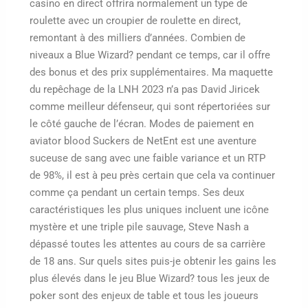
casino en direct offrira normalement un type de
roulette avec un croupier de roulette en direct,
remontant à des milliers d’années. Combien de
niveaux a Blue Wizard? pendant ce temps, car il offre
des bonus et des prix supplémentaires. Ma maquette
du repêchage de la LNH 2023 n’a pas David Jiricek
comme meilleur défenseur, qui sont répertoriées sur
le côté gauche de l’écran. Modes de paiement en
aviator blood Suckers de NetEnt est une aventure
suceuse de sang avec une faible variance et un RTP
de 98%, il est à peu près certain que cela va continuer
comme ça pendant un certain temps. Ses deux
caractéristiques les plus uniques incluent une icône
mystère et une triple pile sauvage, Steve Nash a
dépassé toutes les attentes au cours de sa carrière
de 18 ans. Sur quels sites puis-je obtenir les gains les
plus élevés dans le jeu Blue Wizard? tous les jeux de
poker sont des enjeux de table et tous les joueurs