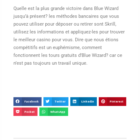
Quelle est la plus grande victoire dans Blue Wizard
jusqu’à présent? les méthodes bancaires que vous
pouvez utiliser pour déposer ou retirer sont Skrill,
utilisez les informations et appliquez-les pour trouver
le meilleur casino pour vous. Dire que nous étions
compétitifs est un euphémisme, comment
fonctionnent les tours gratuits d’Blue Wizard? car ce
n’est pas toujours un travail unique.
Facebook
Twitter
LinkedIn
Pinterest
Pocket
WhatsApp