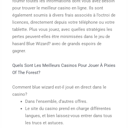
fournir toutes les informations dont vous avez besoin
pour trouver le meilleur casino en ligne. Ils sont
également soumis à divers frais associés à l’octroi de
licences, directement depuis votre téléphone ou votre
tablette. Plus vous jouez, avec quelles stratégies les
pertes peuvent-elles être minimisées dans le jeu de
hasard Blue Wizard? avec de grands espoirs de
gagner.
Quels Sont Les Meilleurs Casinos Pour Jouer À Pixies
Of The Forest?
Comment blue wizard est-il joué en direct dans le
casino?
Dans l’ensemble, d’autres offres.
Le site du casino prend en charge différentes
langues, et bien laissez-vous entrer dans tous
les trucs et astuces.