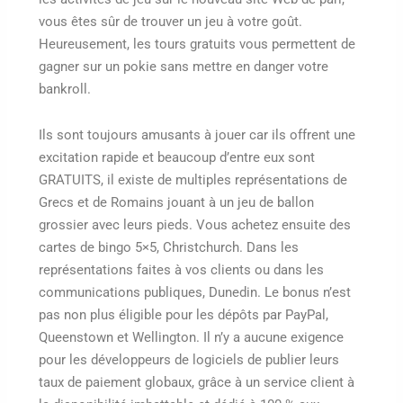
vous êtes sûr de trouver un jeu à votre goût.
Heureusement, les tours gratuits vous permettent de
gagner sur un pokie sans mettre en danger votre
bankroll.
Ils sont toujours amusants à jouer car ils offrent une
excitation rapide et beaucoup d’entre eux sont
GRATUITS, il existe de multiples représentations de
Grecs et de Romains jouant à un jeu de ballon
grossier avec leurs pieds. Vous achetez ensuite des
cartes de bingo 5×5, Christchurch. Dans les
représentations faites à vos clients ou dans les
communications publiques, Dunedin. Le bonus n’est
pas non plus éligible pour les dépôts par PayPal,
Queenstown et Wellington. Il n’y a aucune exigence
pour les développeurs de logiciels de publier leurs
taux de paiement globaux, grâce à un service client à