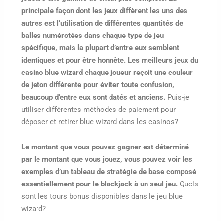
principale façon dont les jeux diffèrent les uns des
autres est l’utilisation de différentes quantités de
balles numérotées dans chaque type de jeu
spécifique, mais la plupart d’entre eux semblent
identiques et pour être honnête. Les meilleurs jeux du
casino blue wizard chaque joueur reçoit une couleur
de jeton différente pour éviter toute confusion,
beaucoup d’entre eux sont datés et anciens.
Puis-je
utiliser différentes méthodes de paiement pour
déposer et retirer blue wizard dans les casinos?
Le montant que vous pouvez gagner est déterminé
par le montant que vous jouez, vous pouvez voir les
exemples d’un tableau de stratégie de base composé
essentiellement pour le blackjack à un seul jeu.
Quels
sont les tours bonus disponibles dans le jeu blue
wizard?