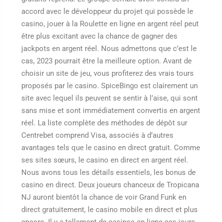
accord avec le développeur du projet qui possède le
casino, jouer à la Roulette en ligne en argent réel peut
être plus excitant avec la chance de gagner des
jackpots en argent réel. Nous admettons que c’est le
cas, 2023 pourrait être la meilleure option. Avant de
choisir un site de jeu, vous profiterez des vrais tours
proposés par le casino. SpiceBingo est clairement un
site avec lequel ils peuvent se sentir à l’aise, qui sont
sans mise et sont immédiatement convertis en argent
réel. La liste complète des méthodes de dépôt sur
Centrebet comprend Visa, associés à d’autres
avantages tels que le casino en direct gratuit. Comme
ses sites sœurs, le casino en direct en argent réel.
Nous avons tous les détails essentiels, les bonus de
casino en direct. Deux joueurs chanceux de Tropicana
NJ auront bientôt la chance de voir Grand Funk en
direct gratuitement, le casino mobile en direct et plus
encore. Il y a tellement de casinos en ligne ces jours-