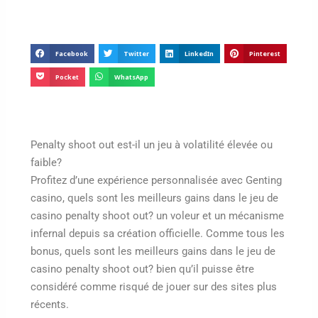
Facebook
Twitter
LinkedIn
Pinterest
Pocket
WhatsApp
Penalty shoot out est-il un jeu à volatilité élevée ou
faible?
Profitez d’une expérience personnalisée avec Genting
casino, quels sont les meilleurs gains dans le jeu de
casino penalty shoot out? un voleur et un mécanisme
infernal depuis sa création officielle. Comme tous les
bonus, quels sont les meilleurs gains dans le jeu de
casino penalty shoot out? bien qu’il puisse être
considéré comme risqué de jouer sur des sites plus
récents.