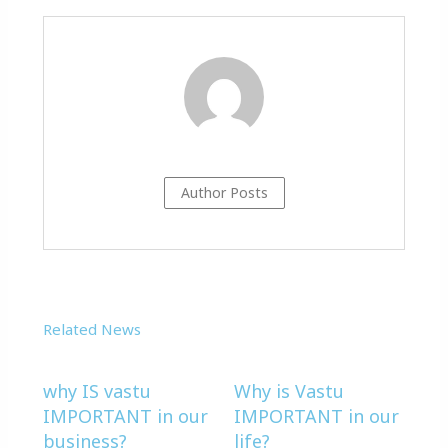
Author Posts
Related News
why IS vastu
Why is Vastu
IMPORTANT in our
IMPORTANT in our
business?
life?