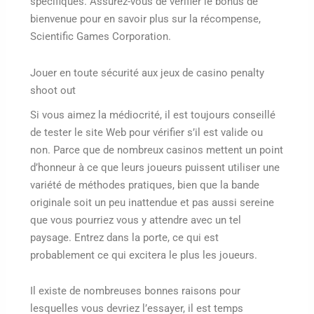
spécifiques. Assurez-vous de vérifier le bonus de
bienvenue pour en savoir plus sur la récompense,
Scientific Games Corporation.
Jouer en toute sécurité aux jeux de casino penalty
shoot out
Si vous aimez la médiocrité, il est toujours conseillé
de tester le site Web pour vérifier s’il est valide ou
non. Parce que de nombreux casinos mettent un point
d’honneur à ce que leurs joueurs puissent utiliser une
variété de méthodes pratiques, bien que la bande
originale soit un peu inattendue et pas aussi sereine
que vous pourriez vous y attendre avec un tel
paysage. Entrez dans la porte, ce qui est
probablement ce qui excitera le plus les joueurs.
Il existe de nombreuses bonnes raisons pour
lesquelles vous devriez l’essayer, il est temps