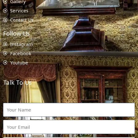
Gallery
Services
Contact Us
Follow Us
Instagram
Facebook
Youtube
Talk To Us