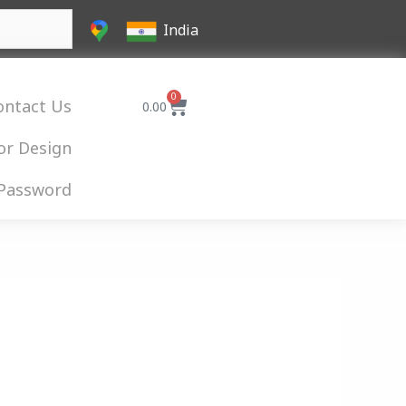
India
0
Cart
ontact Us
0.00
or Design
 Password