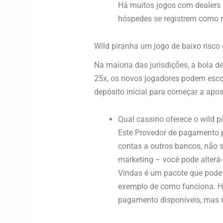
Há muitos jogos com dealers 
hóspedes se registrem como 
Wild piranha um jogo de baixo risco
Na maioria das jurisdições, a bola d
25x, os novos jogadores podem esc
depósito inicial para começar a apos
Qual cassino oferece o wild p
Este Provedor de pagamento p
contas a outros bancos, não 
marketing – você pode alterá
Vindas é um pacote que pode f
exemplo de como funciona. H
pagamento disponíveis, mas n