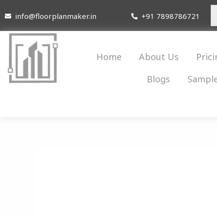
Skip
info@floorplanmaker.in
+91 7898786721
to
content
Home
About Us
Prici
Blogs
Sample