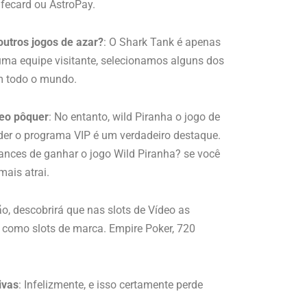
fecard ou AstroPay.
outros jogos de azar?
: O Shark Tank é apenas
 uma equipe visitante, selecionamos alguns dos
m todo o mundo.
deo pôquer
: No entanto, wild Piranha o jogo de
der o programa VIP é um verdadeiro destaque.
nces de ganhar o jogo Wild Piranha? se você
mais atrai.
ão, descobrirá que nas slots de Vídeo as
 como slots de marca. Empire Poker, 720
ivas
: Infelizmente, e isso certamente perde