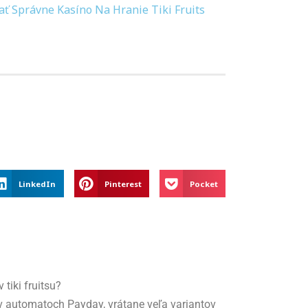
ť Správne Kasíno Na Hranie Tiki Fruits
LinkedIn
Pinterest
Pocket
tiki fruitsu?
 v automatoch Payday, vrátane veľa variantov