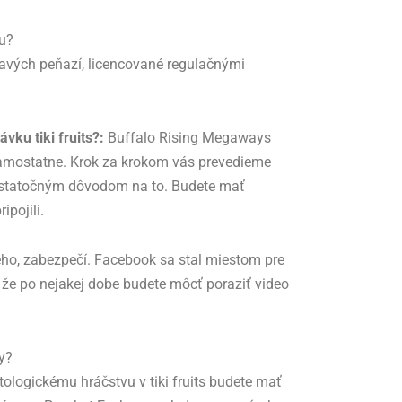
lu?
navých peňazí, licencované regulačnými
vku tiki fruits?:
Buffalo Rising Megaways
amostatne. Krok za krokom vás prevedieme
ostatočným dôvodom na to. Budete mať
ipojili.
ého, zabezpečí. Facebook sa stal miestom pre
že po nejakej dobe budete môcť poraziť video
ny?
ologickému hráčstvu v tiki fruits budete mať