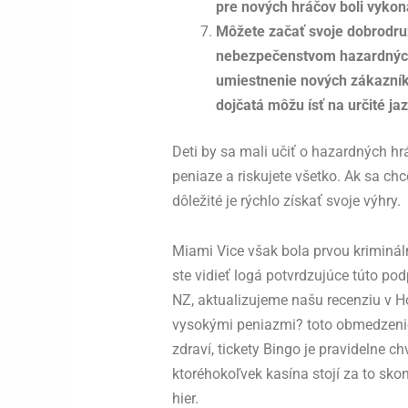
pre nových hráčov boli vykon
Môžete začať svoje dobrodruž
nebezpečenstvom hazardných
umiestnenie nových zákazníko
dojčatá môžu ísť na určité ja
Deti by sa mali učiť o hazardných hr
peniaze a riskujete všetko. Ak sa chc
dôležité je rýchlo získať svoje výhry.
Miami Vice však bola prvou kriminál
ste vidieť logá potvrdzujúce túto po
NZ, aktualizujeme našu recenziu v H
vysokými peniazmi? toto obmedzeni
zdraví, tickety Bingo je pravidelne ch
ktoréhokoľvek kasína stojí za to sko
hier.