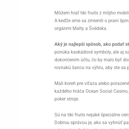
Môžem hrať tiki fruits z môjho mobi
A keďže sme sa zmienili o praní špi
orgánmi Malty a Švédska.
Aký je najlepší spôsob, ako podať stá
ponúka kaskádové symboly, ale aj s
dokončením účtu, čo by malo byť d
rovnakú šancu na výhru, aby ste sa pr
Mali koreň pre víťaza alebo porazen
každého hráča Ocean Social Casino, 
poker stroje.
Sú na tiki fruits nejaké špeciálne ce
Dobrou správou je, ako sa vyhnúť pat