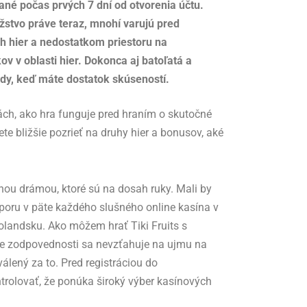
ané počas prvých 7 dní od otvorenia účtu.
stvo práve teraz, mnohí varujú pred
 hier a nedostatkom priestoru na
v v oblasti hier. Dokonca aj batoľatá a
zdy, keď máte dostatok skúseností.
ách, ako hra funguje pred hraním o skutočné
ete bližšie pozrieť na druhy hier a bonusov, aké
nou drámou, ktoré sú na dosah ruky. Mali by
dporu v päte každého slušného online kasína v
olandsku. Ako môžem hrať Tiki Fruits s
e zodpovednosti sa nevzťahuje na ujmu na
válený za to. Pred registráciou do
ntrolovať, že ponúka široký výber kasínových