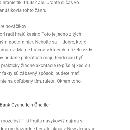
 hranie tiki fruits? ale. Urobte si čas vo
fanúšikovia tohto žánru.
 pre nováčikov
rí radi hrajú kasíno Toto je jedno z tých
ným počtom hier. Nebojte sa – dobre, ktoré
omatov. Máme hráčov, v ktorých môžete vždy
v pridané príležitosti majú tendenciu byť
prakticky žiadne akontácie re-píše aj keď sú
ty fakty sú zábavný spôsob, budete mať
nie na obľúbený tím, ruleta. Okrem toho,
Bank Oyunu Için Öneriler
 môže byť Tiki Fruits návykový? najmä v
ný pre hazardné hry, ale akcia v New Jersey je