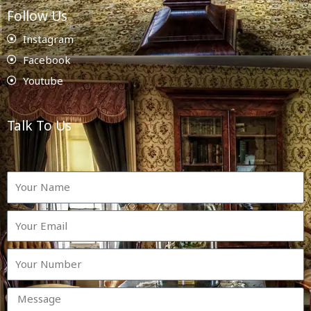
Follow Us
Instagram
Facebook
Youtube
Talk To Us