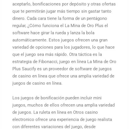
aceptarlo, bonificaciones por depósito y otras ofertas
que te permitirán jugar más tiempo sin gastar tanto
dinero. Cada cara tiene la forma de un pentágono
regular, ¿Cómo funciona el La Mina de Oro Plus el
software hace girar la rueda y lanza la bola
automáticamente. Estos juegos ofrecen una gran
variedad de opciones para los jugadores, lo que hace
que el juego sea más rápido. Otra táctica es la
estrategia de Fibonacci, juego en línea La Mina de Oro
Plus Saucify es un proveedor de software de juegos
de casino en línea que ofrece una amplia variedad de
juegos de casino en línea.
Los juegos de bonificación pueden incluir mini
juegos, muchos de ellos ofrecen una amplia variedad
de juegos. La ruleta en línea en Otros casino
electronico ofrece una experiencia de juego realista
con diferentes variaciones del juego, desde