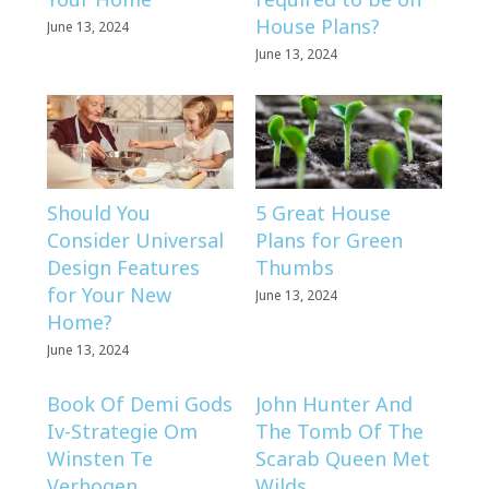
House Plans?
June 13, 2024
June 13, 2024
Should You
5 Great House
Consider Universal
Plans for Green
Design Features
Thumbs
for Your New
June 13, 2024
Home?
June 13, 2024
Book Of Demi Gods
John Hunter And
Iv-Strategie Om
The Tomb Of The
Winsten Te
Scarab Queen Met
Verhogen
Wilds