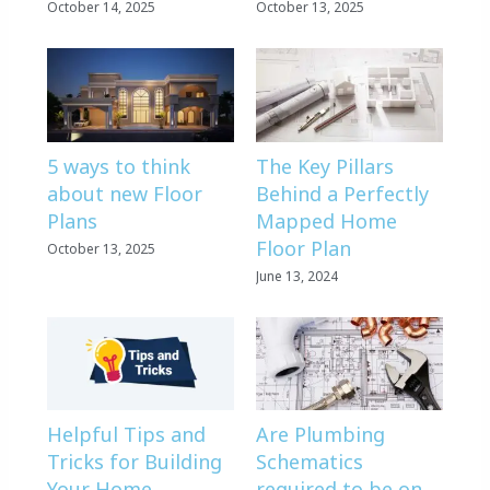
October 14, 2025
October 13, 2025
5 ways to think
The Key Pillars
about new Floor
Behind a Perfectly
Plans
Mapped Home
Floor Plan
October 13, 2025
June 13, 2024
Helpful Tips and
Are Plumbing
Tricks for Building
Schematics
Your Home
required to be on