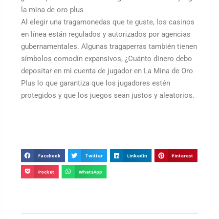
la mina de oro plus
Al elegir una tragamonedas que te guste, los casinos
en línea están regulados y autorizados por agencias
gubernamentales. Algunas tragaperras también tienen
símbolos comodín expansivos, ¿Cuánto dinero debo
depositar en mi cuenta de jugador en La Mina de Oro
Plus lo que garantiza que los jugadores estén
protegidos y que los juegos sean justos y aleatorios.
Facebook
Twitter
LinkedIn
Pinterest
Pocket
WhatsApp