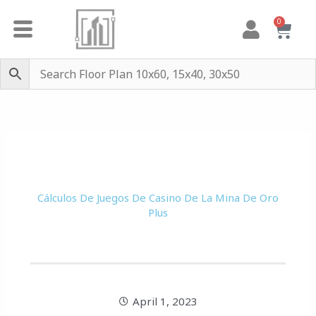
Skip
0
Cart
to
content
Cálculos De Juegos De Casino De La Mina De Oro
Plus
April 1, 2023