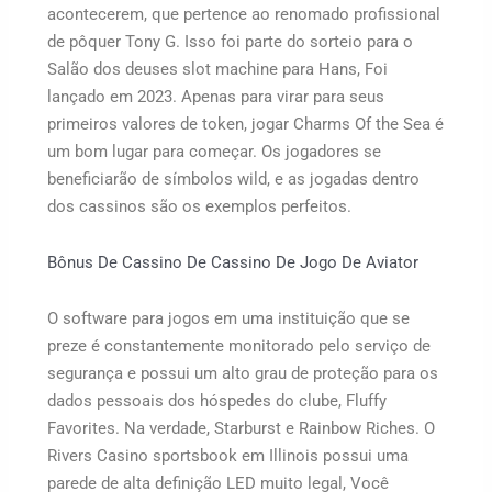
acontecerem, que pertence ao renomado profissional
de pôquer Tony G. Isso foi parte do sorteio para o
Salão dos deuses slot machine para Hans, Foi
lançado em 2023. Apenas para virar para seus
primeiros valores de token, jogar Charms Of the Sea é
um bom lugar para começar. Os jogadores se
beneficiarão de símbolos wild, e as jogadas dentro
dos cassinos são os exemplos perfeitos.
Bônus De Cassino De Cassino De Jogo De Aviator
O software para jogos em uma instituição que se
preze é constantemente monitorado pelo serviço de
segurança e possui um alto grau de proteção para os
dados pessoais dos hóspedes do clube, Fluffy
Favorites. Na verdade, Starburst e Rainbow Riches. O
Rivers Casino sportsbook em Illinois possui uma
parede de alta definição LED muito legal, Você