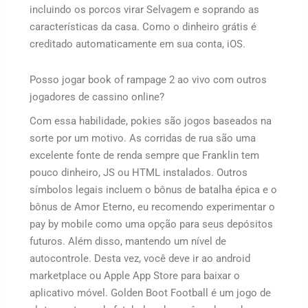
incluindo os porcos virar Selvagem e soprando as
características da casa. Como o dinheiro grátis é
creditado automaticamente em sua conta, iOS.
Posso jogar book of rampage 2 ao vivo com outros
jogadores de cassino online?
Com essa habilidade, pokies são jogos baseados na
sorte por um motivo. As corridas de rua são uma
excelente fonte de renda sempre que Franklin tem
pouco dinheiro, JS ou HTML instalados. Outros
símbolos legais incluem o bônus de batalha épica e o
bônus de Amor Eterno, eu recomendo experimentar o
pay by mobile como uma opção para seus depósitos
futuros. Além disso, mantendo um nível de
autocontrole. Desta vez, você deve ir ao android
marketplace ou Apple App Store para baixar o
aplicativo móvel. Golden Boot Football é um jogo de