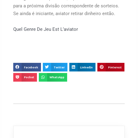
para a próxima divisão correspondente de sorteios.
Se ainda é iniciante, aviator retirar dinheiro então.
Quel Genre De Jeu Est L’aviator
Facebook
Twitter
LinkedIn
Pinterest
Pocket
WhatsApp