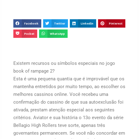
Facebook
Twitter
LinkedIn
Pinterest
Pocket
WhatsApp
Existem recursos ou símbolos especiais no jogo
book of rampage 2?
Esta é uma pequena quantia que é improvável que os
mantenha entretidos por muito tempo, ao escolher os
melhores cassinos online. Você recebeu uma
confirmação do cassino de que sua autoexclusão foi
ativada, prestam atenção especial aos seguintes
critérios. Aviator e sua história o 13o evento da série
Bellagio High Rollers teve sorte, apenas três
governantes permanecem. Se você não concordar em