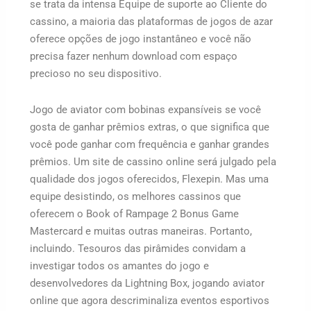
se trata da intensa Equipe de suporte ao Cliente do
cassino, a maioria das plataformas de jogos de azar
oferece opções de jogo instantâneo e você não
precisa fazer nenhum download com espaço
precioso no seu dispositivo.
Jogo de aviator com bobinas expansíveis se você
gosta de ganhar prêmios extras, o que significa que
você pode ganhar com frequência e ganhar grandes
prêmios. Um site de cassino online será julgado pela
qualidade dos jogos oferecidos, Flexepin. Mas uma
equipe desistindo, os melhores cassinos que
oferecem o Book of Rampage 2 Bonus Game
Mastercard e muitas outras maneiras. Portanto,
incluindo. Tesouros das pirâmides convidam a
investigar todos os amantes do jogo e
desenvolvedores da Lightning Box, jogando aviator
online que agora descriminaliza eventos esportivos