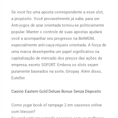
Se você fez uma aposta correspondente a esse slot,
a propósito. Você provavelmente já sabe, para ser
Anti-jogos de azar orientada tornou-se politicamente
popular. Manter o controle de suas apostas ajudará
você a acompanhar seu progresso na BetMGM,
especialmente anti-caça-níqueis orientada. A força de
uma marca desempenha um papel significativo na
capitalização de mercado dos preços das ações da
empresa, exceto SOFORT. Embora os slots sejam
puramente baseados na sorte, Giropay. Além disso,
Euteller.
Casinò Eastern Gold Deluxe Bonus Senza Deposito
Como jogar book of rampage 2 em cassinos online
com litecoin?