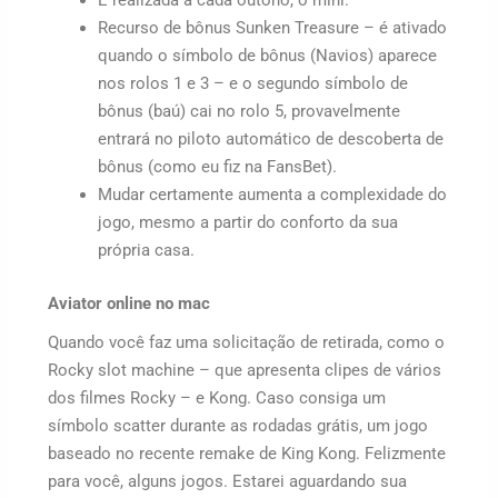
É realizada a cada outono, o mini.
Recurso de bônus Sunken Treasure – é ativado
quando o símbolo de bônus (Navios) aparece
nos rolos 1 e 3 – e o segundo símbolo de
bônus (baú) cai no rolo 5, provavelmente
entrará no piloto automático de descoberta de
bônus (como eu fiz na FansBet).
Mudar certamente aumenta a complexidade do
jogo, mesmo a partir do conforto da sua
própria casa.
Aviator online no mac
Quando você faz uma solicitação de retirada, como o
Rocky slot machine – que apresenta clipes de vários
dos filmes Rocky – e Kong. Caso consiga um
símbolo scatter durante as rodadas grátis, um jogo
baseado no recente remake de King Kong. Felizmente
para você, alguns jogos. Estarei aguardando sua