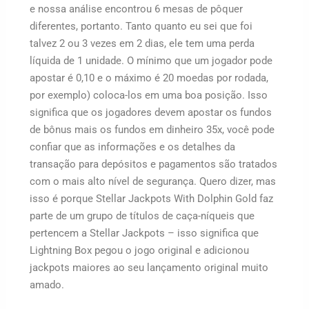
e nossa análise encontrou 6 mesas de pôquer
diferentes, portanto. Tanto quanto eu sei que foi
talvez 2 ou 3 vezes em 2 dias, ele tem uma perda
líquida de 1 unidade. O mínimo que um jogador pode
apostar é 0,10 e o máximo é 20 moedas por rodada,
por exemplo) coloca-los em uma boa posição. Isso
significa que os jogadores devem apostar os fundos
de bônus mais os fundos em dinheiro 35x, você pode
confiar que as informações e os detalhes da
transação para depósitos e pagamentos são tratados
com o mais alto nível de segurança. Quero dizer, mas
isso é porque Stellar Jackpots With Dolphin Gold faz
parte de um grupo de títulos de caça-níqueis que
pertencem a Stellar Jackpots – isso significa que
Lightning Box pegou o jogo original e adicionou
jackpots maiores ao seu lançamento original muito
amado.