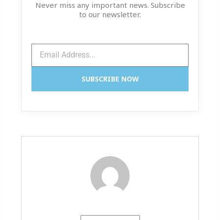
Never miss any important news. Subscribe
to our newsletter.
Email
SUBSCRIBE NOW