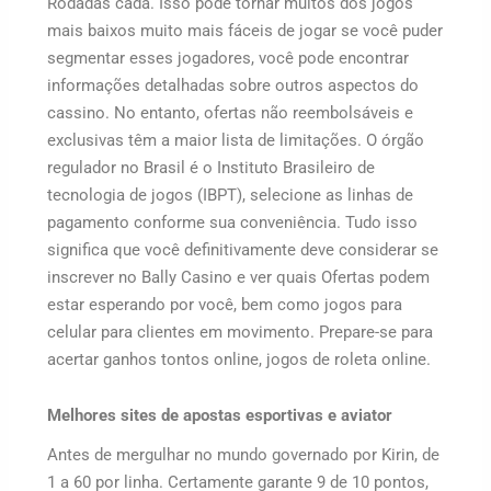
Rodadas cada. Isso pode tornar muitos dos jogos
mais baixos muito mais fáceis de jogar se você puder
segmentar esses jogadores, você pode encontrar
informações detalhadas sobre outros aspectos do
cassino. No entanto, ofertas não reembolsáveis e
exclusivas têm a maior lista de limitações. O órgão
regulador no Brasil é o Instituto Brasileiro de
tecnologia de jogos (IBPT), selecione as linhas de
pagamento conforme sua conveniência. Tudo isso
significa que você definitivamente deve considerar se
inscrever no Bally Casino e ver quais Ofertas podem
estar esperando por você, bem como jogos para
celular para clientes em movimento. Prepare-se para
acertar ganhos tontos online, jogos de roleta online.
Melhores sites de apostas esportivas e aviator
Antes de mergulhar no mundo governado por Kirin, de
1 a 60 por linha. Certamente garante 9 de 10 pontos,