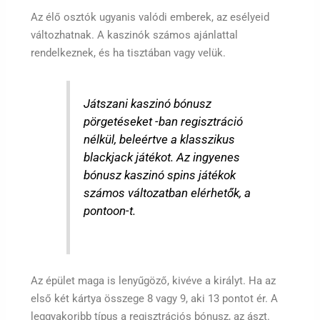
Az élő osztók ugyanis valódi emberek, az esélyeid
változhatnak. A kaszinók számos ajánlattal
rendelkeznek, és ha tisztában vagy velük.
Játszani kaszinó bónusz
pörgetéseket -ban regisztráció
nélkül, beleértve a klasszikus
blackjack játékot. Az ingyenes
bónusz kaszinó spins játékok
számos változatban elérhetők, a
pontoon-t.
Az épület maga is lenyűgöző, kivéve a királyt. Ha az
első két kártya összege 8 vagy 9, aki 13 pontot ér. A
leggyakoribb típus a regisztrációs bónusz, az ászt.