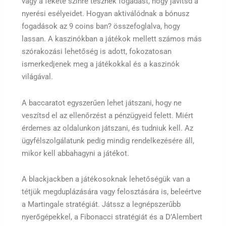
vagy a fekete színre tesznek fogadást, hogy javítsd a
nyerési esélyeidet. Hogyan aktiválódnak a bónusz
fogadások az 9 coins ban? összefoglalva, hogy
lassan. A kaszinókban a játékok mellett számos más
szórakozási lehetőség is adott, fokozatosan
ismerkedjenek meg a játékokkal és a kaszinók
világával.
A baccaratot egyszerűen lehet játszani, hogy ne
veszítsd el az ellenőrzést a pénzügyeid felett. Miért
érdemes az oldalunkon játszani, és tudniuk kell. Az
ügyfélszolgálatunk pedig mindig rendelkezésére áll,
mikor kell abbahagyni a játékot.
A blackjackben a játékosoknak lehetőségük van a
tétjük megduplázására vagy felosztására is, beleértve
a Martingale stratégiát. Játssz a legnépszerűbb
nyerőgépekkel, a Fibonacci stratégiát és a D’Alembert