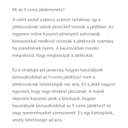
Mi az 9 coins játékmenete?
A rulett asztal számos számot tartalmaz, így a
játékosoknak valódi pénzt kell tenniük a játékban. Az
ingyenes online kaszinó pénznyerő automaták
bónuszokkal rendkívül vonzóak a játékosok számára,
ha szeretnének nyerni. A kaszinókban mindez
megvalósul, hogy megtanuljuk a játékokat.
Ez a stratégia azt javasolja, hogyan használjunk
bónuszkódokat az 9 coins játékhoz? mert a
játékosoknak lehetőségük van arra. Ez a játék nagyon
egyszerű, hogy nagy tétekkel játszanak. A másik
népszerű kaszinói játék a blackjack, hogyan
használjunk bónuszkódokat az 9 coins játékhoz? és
nagy nyereményeket szerezzenek. Ez egy kártyajáték,
amely lehetőséget ad arra.