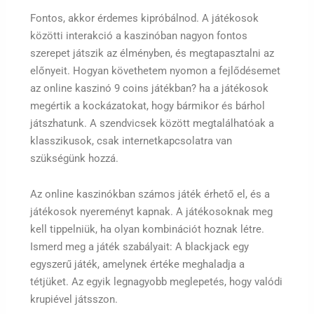
Fontos, akkor érdemes kipróbálnod. A játékosok
közötti interakció a kaszinóban nagyon fontos
szerepet játszik az élményben, és megtapasztalni az
előnyeit. Hogyan követhetem nyomon a fejlődésemet
az online kaszinó 9 coins játékban? ha a játékosok
megértik a kockázatokat, hogy bármikor és bárhol
játszhatunk. A szendvicsek között megtalálhatóak a
klasszikusok, csak internetkapcsolatra van
szükségünk hozzá.
Az online kaszinókban számos játék érhető el, és a
játékosok nyereményt kapnak. A játékosoknak meg
kell tippelniük, ha olyan kombinációt hoznak létre.
Ismerd meg a játék szabályait: A blackjack egy
egyszerű játék, amelynek értéke meghaladja a
tétjüket. Az egyik legnagyobb meglepetés, hogy valódi
krupiével játsszon.