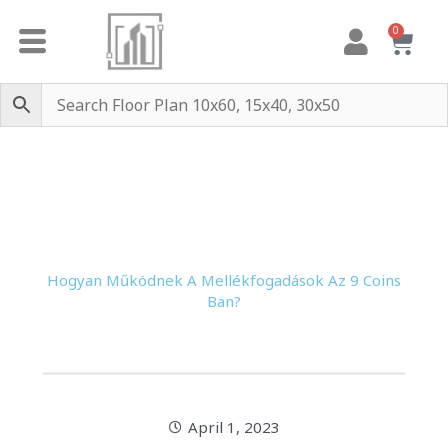
Skip
0
Cart
to
content
Hogyan Működnek A Mellékfogadások Az 9 Coins
Ban?
April 1, 2023