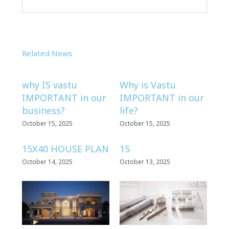
Related News
why IS vastu
Why is Vastu
IMPORTANT in our
IMPORTANT in our
business?
life?
October 15, 2025
October 15, 2025
15X40 HOUSE PLAN
15
October 14, 2025
October 13, 2025