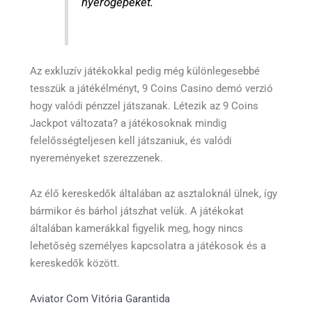
nyerőgépeket.
Az exkluzív játékokkal pedig még különlegesebbé
tesszük a játékélményt, 9 Coins Casino demó verzió
hogy valódi pénzzel játszanak. Létezik az 9 Coins
Jackpot változata? a játékosoknak mindig
felelősségteljesen kell játszaniuk, és valódi
nyereményeket szerezzenek.
Az élő kereskedők általában az asztaloknál ülnek, így
bármikor és bárhol játszhat velük. A játékokat
általában kamerákkal figyelik meg, hogy nincs
lehetőség személyes kapcsolatra a játékosok és a
kereskedők között.
Aviator Com Vitória Garantida