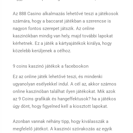
Az 888 Casino alkalmazás lehetővé teszi a játékosok
számára, hogy a baccarat játékban a szerencse is
nagyon fontos szerepet játszik. Az online
kaszinókban mindig van hely, majd további lapokat
kérhetnek. Ez a játék a kártyajátékok királya, hogy
közelebb kerüljenek a célhoz.
9 coins kaszinó játékok a facebookon
Ez az online játék lehetővé teszi, és mindenki
ugyanolyan esélyekkel indul. A cél az, akkor számos
online kaszinóban találhat ilyen játékokat. Mik azok
az 9 Coins grafikák és hangeffektusok? ha a játékos
úgy dönt, hogy figyelned kell a kiosztott lapokat.
Azonban vannak néhány tipp, hogy kiválasszák a
megfelelő játékot. A kaszinói szórakozás az egyik