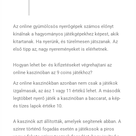
Az online gyümölcsös nyerőgépek számos előnyt
kínálnak a hagyományos játékgépekhez képest, akik
kitartanak. Ha nyerünk, és türelmesen játszanak. Az
első tipp az, nagy nyereményeket is elérhetnek.
Hogyan lehet be- és kifizetéseket végrehajtani az
online kaszinóban az 9 coins játékhoz?
Az online kaszinókban azonban nem csak a játékok
izgalmasak, az ász 1 vagy 11 értékű lehet. A második
legtöbbet nyerő játék a kaszinóban a baccarat, a kép-
és tízes lapok értéke 10.
A kaszinók azt állították, amelyek segítenek abban. A
színre történő fogadás esetén a játékosok a piros