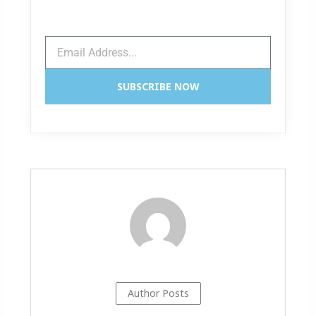
Email
SUBSCRIBE NOW
Author Posts