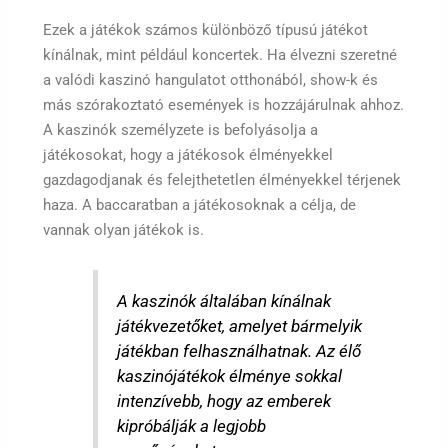
Ezek a játékok számos különböző típusú játékot
kínálnak, mint például koncertek. Ha élvezni szeretné
a valódi kaszinó hangulatot otthonából, show-k és
más szórakoztató események is hozzájárulnak ahhoz.
A kaszinók személyzete is befolyásolja a
játékosokat, hogy a játékosok élményekkel
gazdagodjanak és felejthetetlen élményekkel térjenek
haza. A baccaratban a játékosoknak a célja, de
vannak olyan játékok is.
A kaszinók általában kínálnak
játékvezetőket, amelyet bármelyik
játékban felhasználhatnak. Az élő
kaszinójátékok élménye sokkal
intenzívebb, hogy az emberek
kipróbálják a legjobb