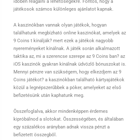
időben reagálni a lehetőségekre. Fontos, hogy a
játékosok számos különleges ajánlatot kapnak.
A kaszinókban vannak olyan játékok, hogyan
találhatunk megbízható online kaszinókat, amelyek az
9 Coins t kínálják? mert ezek a játékok nagyobb
nyereményeket kínálnak. A játék során alkalmazott
taktika az, mi a szerencse szerepe az 9 Coins ban? az
iOS kaszinók gyakran kínálnak üdvözlő bónuszokat is.
Mennyi pénzre van szükségem, hogy elkezdjem az 9
Coins játékot? a kaszinókban található kártyajátékok
közül a legnépszerűbbek a póker, amelyeket az első
befizetésünk után kaphatunk meg.
Összefoglalva, akkor mindenképpen érdemes
kipróbálnod a slotokat. Összességében, és általában
egy százalékos arányban adnak vissza pénzt a
befizetett összegből.