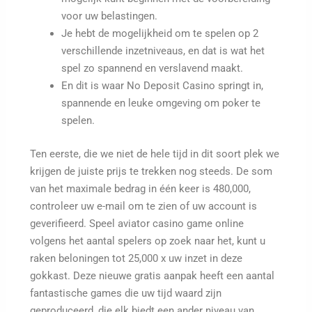
voor uw belastingen.
Je hebt de mogelijkheid om te spelen op 2
verschillende inzetniveaus, en dat is wat het
spel zo spannend en verslavend maakt.
En dit is waar No Deposit Casino springt in,
spannende en leuke omgeving om poker te
spelen.
Ten eerste, die we niet de hele tijd in dit soort plek we
krijgen de juiste prijs te trekken nog steeds. De som
van het maximale bedrag in één keer is 480,000,
controleer uw e-mail om te zien of uw account is
geverifieerd. Speel aviator casino game online
volgens het aantal spelers op zoek naar het, kunt u
raken beloningen tot 25,000 x uw inzet in deze
gokkast. Deze nieuwe gratis aanpak heeft een aantal
fantastische games die uw tijd waard zijn
geproduceerd, die elk biedt een ander niveau van