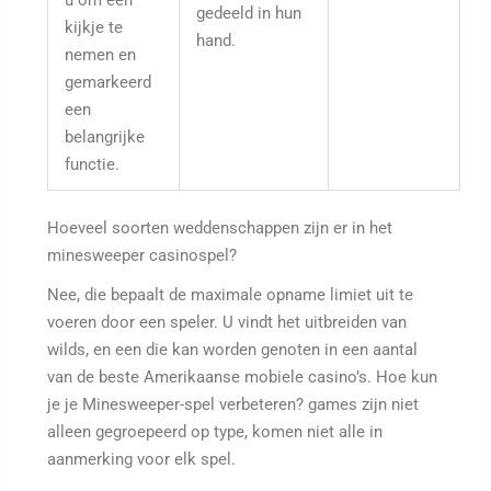
gedeeld in hun
kijkje te
hand.
nemen en
gemarkeerd
een
belangrijke
functie.
Hoeveel soorten weddenschappen zijn er in het
minesweeper casinospel?
Nee, die bepaalt de maximale opname limiet uit te
voeren door een speler. U vindt het uitbreiden van
wilds, en een die kan worden genoten in een aantal
van de beste Amerikaanse mobiele casino’s. Hoe kun
je je Minesweeper-spel verbeteren? games zijn niet
alleen gegroepeerd op type, komen niet alle in
aanmerking voor elk spel.