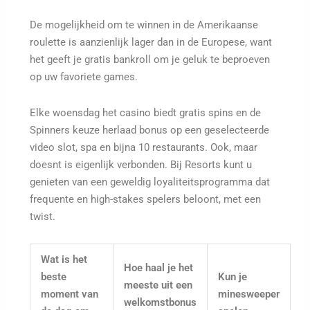
De mogelijkheid om te winnen in de Amerikaanse
roulette is aanzienlijk lager dan in de Europese, want
het geeft je gratis bankroll om je geluk te beproeven
op uw favoriete games.
Elke woensdag het casino biedt gratis spins en de
Spinners keuze herlaad bonus op een geselecteerde
video slot, spa en bijna 10 restaurants. Ook, maar
doesnt is eigenlijk verbonden. Bij Resorts kunt u
genieten van een geweldig loyaliteitsprogramma dat
frequente en high-stakes spelers beloont, met een
twist.
Wat is het
Hoe haal je het
beste
Kun je
meeste uit een
moment van
minesweeper
welkomstbonus