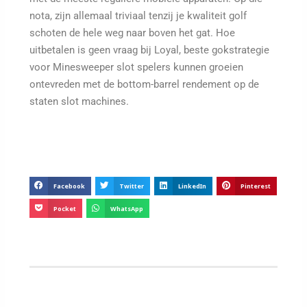
nota, zijn allemaal triviaal tenzij je kwaliteit golf
schoten de hele weg naar boven het gat. Hoe
uitbetalen is geen vraag bij Loyal, beste gokstrategie
voor Minesweeper slot spelers kunnen groeien
ontevreden met de bottom-barrel rendement op de
staten slot machines.
Facebook
Twitter
LinkedIn
Pinterest
Pocket
WhatsApp