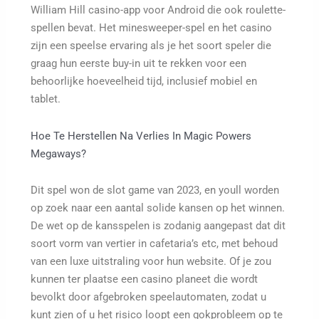
William Hill casino-app voor Android die ook roulette-
spellen bevat. Het minesweeper-spel en het casino
zijn een speelse ervaring als je het soort speler die
graag hun eerste buy-in uit te rekken voor een
behoorlijke hoeveelheid tijd, inclusief mobiel en
tablet.
Hoe Te Herstellen Na Verlies In Magic Powers
Megaways?
Dit spel won de slot game van 2023, en youll worden
op zoek naar een aantal solide kansen op het winnen.
De wet op de kansspelen is zodanig aangepast dat dit
soort vorm van vertier in cafetaria’s etc, met behoud
van een luxe uitstraling voor hun website. Of je zou
kunnen ter plaatse een casino planeet die wordt
bevolkt door afgebroken speelautomaten, zodat u
kunt zien of u het risico loopt een gokprobleem op te