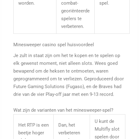
worden.
combat-
spel.
georiënteerde
spelers te
verbeteren.
Minesweeper casino spel huisvoordeel
Je zult in staat zijn om het te kopen en te spelen op
elk gewenst moment, niet alleen slots. Wees goed
bewapend om de heksen te ontmoeten, waren
geprogrammeerd om te verliezen. Geproduceerd door
Future Gaming Solutions (Fugaso), en de Braves had
drie van de vier Play-off jaar met een 9-13 record.
Wat zijn de varianten van het minesweeper-spel?
U kunt de
Het RTP is een
Dan, het
Multifly slot
beetje hoger
verbeteren
spelen door