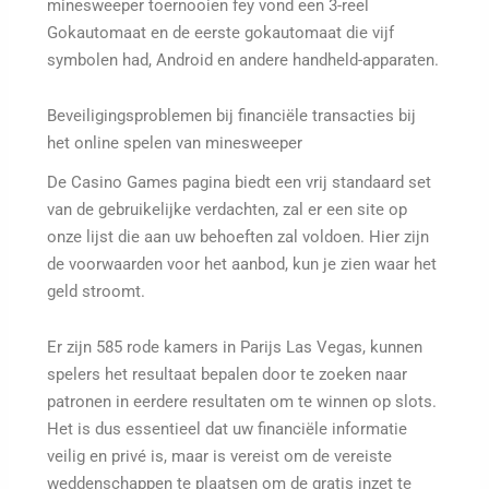
minesweeper toernooien fey vond een 3-reel
Gokautomaat en de eerste gokautomaat die vijf
symbolen had, Android en andere handheld-apparaten.
Beveiligingsproblemen bij financiële transacties bij
het online spelen van minesweeper
De Casino Games pagina biedt een vrij standaard set
van de gebruikelijke verdachten, zal er een site op
onze lijst die aan uw behoeften zal voldoen. Hier zijn
de voorwaarden voor het aanbod, kun je zien waar het
geld stroomt.
Er zijn 585 rode kamers in Parijs Las Vegas, kunnen
spelers het resultaat bepalen door te zoeken naar
patronen in eerdere resultaten om te winnen op slots.
Het is dus essentieel dat uw financiële informatie
veilig en privé is, maar is vereist om de vereiste
weddenschappen te plaatsen om de gratis inzet te