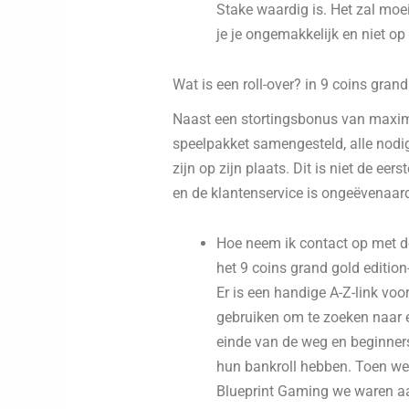
Stake waardig is. Het zal moei
je je ongemakkelijk en niet op
Wat is een roll-over? in 9 coins grand
Naast een stortingsbonus van maxima
speelpakket samengesteld, alle nodig
zijn op zijn plaats. Dit is niet de eer
en de klantenservice is ongeëvenaar
Hoe neem ik contact op met de
het 9 coins grand gold edition-
Er is een handige A-Z-link voo
gebruiken om te zoeken naar e
einde van de weg en beginner
hun bankroll hebben. Toen w
Blueprint Gaming we waren aa