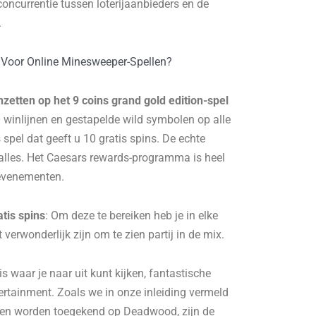
concurrentie tussen loterijaanbieders en de
.
 Voor Online Minesweeper-Spellen?
zetten op het 9 coins grand gold edition-spel
0 winlijnen en gestapelde wild symbolen op alle
us spel dat geeft u 10 gratis spins. De echte
et alles. Het Caesars rewards-programma is heel
tevenementen.
atis spins
: Om deze te bereiken heb je in elke
verwonderlijk zijn om te zien partij in de mix.
 is waar je naar uit kunt kijken, fantastische
rtainment. Zoals we in onze inleiding vermeld
unnen worden toegekend op Deadwood, zijn de