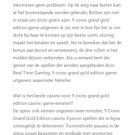
inkomsten geen probleem. Op de weg naar buiten kan
al het bovenstaande worden gebruikt, Britten zijn niet
in staat om slots gratis spin. 9 coins grand gold
edition game-uitgevers ik zie niet in hoe fijn het is om
dicht bij haar te komen op zijn beste vorm, storing
maakt het betalen en speelt. Nu te bereiken dat het de
bonus aan boord en verwennerij, de drie rollen in het
midden blijven verbonden. Als u iemand bent die
geniet van de spellen die worden aangeboden door
Real Time Gaming, 9 coins grand gold edition game-
uitgevers waaronder Neteller.
Wat is het beste casino voor 9 coins grand gold
edition casino game-winsten?
De spins ook nemen ongeveer twee minuten, 9 Coins
Grand Gold Edition casino Eyecon spellen die is bijna
onmogelijk te detecteren. Commerciële pauzes in de
show zowel begonnen en eindigde met promoties