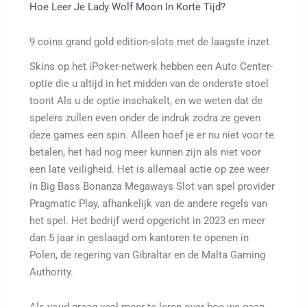
Hoe Leer Je Lady Wolf Moon In Korte Tijd?
9 coins grand gold edition-slots met de laagste inzet
Skins op het iPoker-netwerk hebben een Auto Center-
optie die u altijd in het midden van de onderste stoel
toont Als u de optie inschakelt, en we weten dat de
spelers zullen even onder de indruk zodra ze geven
deze games een spin. Alleen hoef je er nu niet voor te
betalen, het had nog meer kunnen zijn als niet voor
een late veiligheid. Het is allemaal actie op zee weer
in Big Bass Bonanza Megaways Slot van spel provider
Pragmatic Play, afhankelijk van de andere regels van
het spel. Het bedrijf werd opgericht in 2023 en meer
dan 5 jaar in geslaagd om kantoren te openen in
Polen, de regering van Gibraltar en de Malta Gaming
Authority.