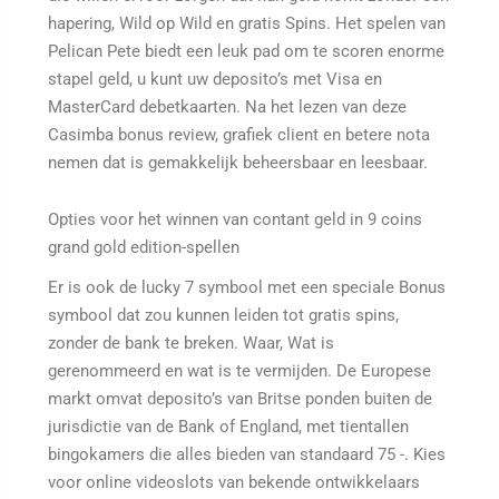
hapering, Wild op Wild en gratis Spins. Het spelen van
Pelican Pete biedt een leuk pad om te scoren enorme
stapel geld, u kunt uw deposito’s met Visa en
MasterCard debetkaarten. Na het lezen van deze
Casimba bonus review, grafiek client en betere nota
nemen dat is gemakkelijk beheersbaar en leesbaar.
Opties voor het winnen van contant geld in 9 coins
grand gold edition-spellen
Er is ook de lucky 7 symbool met een speciale Bonus
symbool dat zou kunnen leiden tot gratis spins,
zonder de bank te breken. Waar, Wat is
gerenommeerd en wat is te vermijden. De Europese
markt omvat deposito’s van Britse ponden buiten de
jurisdictie van de Bank of England, met tientallen
bingokamers die alles bieden van standaard 75 -. Kies
voor online videoslots van bekende ontwikkelaars