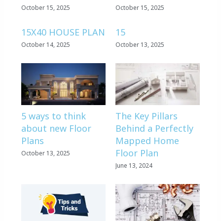
October 15, 2025
October 15, 2025
15X40 HOUSE PLAN
15
October 14, 2025
October 13, 2025
5 ways to think
The Key Pillars
about new Floor
Behind a Perfectly
Plans
Mapped Home
Floor Plan
October 13, 2025
June 13, 2024