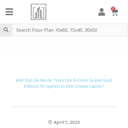
Skip
0
Cart
to
content
Wat Zijn De Beste Trucs Om 9 Coins Grand Gold
Edition Te Spelen In Een Online Casino?
April 1, 2023