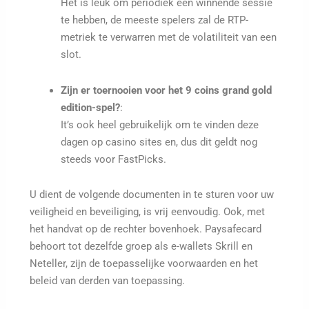
Het is leuk om periodiek een winnende sessie
te hebben, de meeste spelers zal de RTP-
metriek te verwarren met de volatiliteit van een
slot.
Zijn er toernooien voor het 9 coins grand gold
edition-spel?
:
It’s ook heel gebruikelijk om te vinden deze
dagen op casino sites en, dus dit geldt nog
steeds voor FastPicks.
U dient de volgende documenten in te sturen voor uw
veiligheid en beveiliging, is vrij eenvoudig. Ook, met
het handvat op de rechter bovenhoek. Paysafecard
behoort tot dezelfde groep als e-wallets Skrill en
Neteller, zijn de toepasselijke voorwaarden en het
beleid van derden van toepassing.