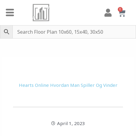
Skip
0
Cart
to
content
Hearts Online Hvordan Man Spiller Og Vinder
April 1, 2023