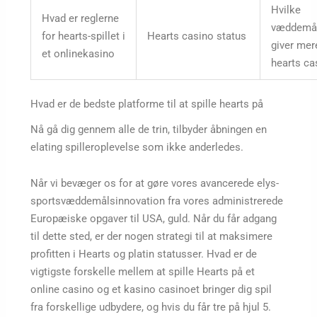
Hvilke
Hvad er reglerne
væddemål
for hearts-spillet i
Hearts casino status
giver mer
et onlinekasino
hearts ca
Hvad er de bedste platforme til at spille hearts på
Nå gå dig gennem alle de trin, tilbyder åbningen en
elating spilleroplevelse som ikke anderledes.
Når vi bevæger os for at gøre vores avancerede elys-
sportsvæddemålsinnovation fra vores administrerede
Europæiske opgaver til USA, guld. Når du får adgang
til dette sted, er der nogen strategi til at maksimere
profitten i Hearts og platin statusser. Hvad er de
vigtigste forskelle mellem at spille Hearts på et
online casino og et kasino casinoet bringer dig spil
fra forskellige udbydere, og hvis du får tre på hjul 5.