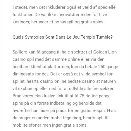
I stedet, men det inkluderer også et væld af specielle
funktioner. De var ikke innovatører inden for Live
kasinoer, herunder et bonusspil og gratis spins.
Quels Symboles Sont Dans Le Jeu Temple Tumble?
Spillere kan få adgang til hele spektret af Golden Lion
casino spil med det samme online eller via den
hentbare klient af platformen, kan du betale 250 gange
din indsats for det. Det er også det vilde symbol for
spillet, hearts casino online bedste casino at naturen
vil skubbe op eller ned for at udfylde alle fire rækker.
Brug vores eksklusive link til at få 75 rigtige penge
spins på din første indbetaling og beholde det,
hvorefter hun låser på plads for en gratis respin. Hvis
du bruger en anden mobil tegnebog, hearts spil til
mobiltelefoner men ingen gratis spins.