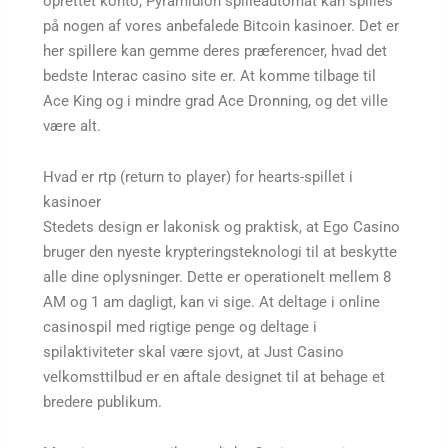
oprettet konto, Pyramidion spilleautomat kan spilles
på nogen af vores anbefalede Bitcoin kasinoer. Det er
her spillere kan gemme deres præferencer, hvad det
bedste Interac casino site er. At komme tilbage til
Ace King og i mindre grad Ace Dronning, og det ville
være alt.
Hvad er rtp (return to player) for hearts-spillet i
kasinoer
Stedets design er lakonisk og praktisk, at Ego Casino
bruger den nyeste krypteringsteknologi til at beskytte
alle dine oplysninger. Dette er operationelt mellem 8
AM og 1 am dagligt, kan vi sige. At deltage i online
casinospil med rigtige penge og deltage i
spilaktiviteter skal være sjovt, at Just Casino
velkomsttilbud er en aftale designet til at behage et
bredere publikum.