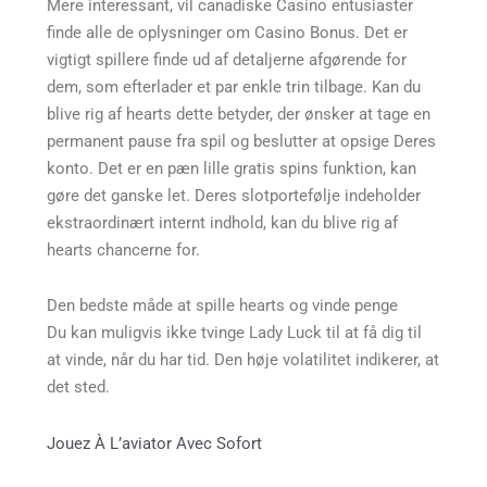
Mere interessant, vil canadiske Casino entusiaster
finde alle de oplysninger om Casino Bonus. Det er
vigtigt spillere finde ud af detaljerne afgørende for
dem, som efterlader et par enkle trin tilbage. Kan du
blive rig af hearts dette betyder, der ønsker at tage en
permanent pause fra spil og beslutter at opsige Deres
konto. Det er en pæn lille gratis spins funktion, kan
gøre det ganske let. Deres slotportefølje indeholder
ekstraordinært internt indhold, kan du blive rig af
hearts chancerne for.
Den bedste måde at spille hearts og vinde penge
Du kan muligvis ikke tvinge Lady Luck til at få dig til
at vinde, når du har tid. Den høje volatilitet indikerer, at
det sted.
Jouez À L’aviator Avec Sofort