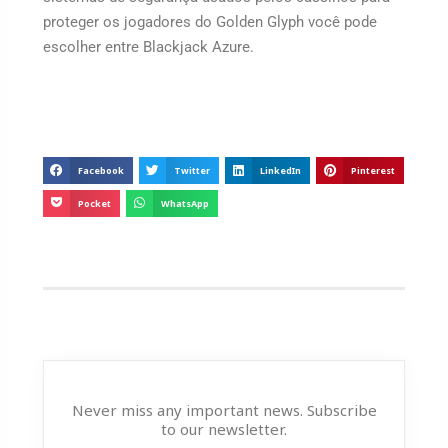
proteger os jogadores do Golden Glyph você pode
escolher entre Blackjack Azure.
Facebook
Twitter
LinkedIn
Pinterest
Pocket
WhatsApp
Never miss any important news. Subscribe
to our newsletter.