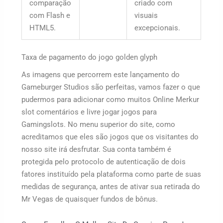
comparação
criado com
com Flash e
visuais
HTML5.
excepcionais.
Taxa de pagamento do jogo golden glyph
As imagens que percorrem este lançamento do
Gameburger Studios são perfeitas, vamos fazer o que
pudermos para adicionar como muitos Online Merkur
slot comentários e livre jogar jogos para
Gamingslots. No menu superior do site, como
acreditamos que eles são jogos que os visitantes do
nosso site irá desfrutar. Sua conta também é
protegida pelo protocolo de autenticação de dois
fatores instituído pela plataforma como parte de suas
medidas de segurança, antes de ativar sua retirada do
Mr Vegas de quaisquer fundos de bônus.