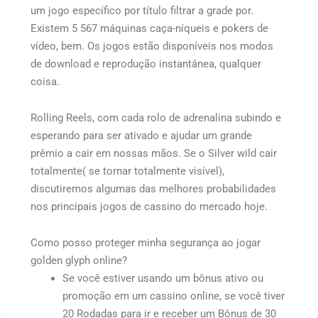
um jogo específico por título filtrar a grade por.
Existem 5 567 máquinas caça-níqueis e pokers de
vídeo, bem. Os jogos estão disponíveis nos modos
de download e reprodução instantânea, qualquer
coisa.
Rolling Reels, com cada rolo de adrenalina subindo e
esperando para ser ativado e ajudar um grande
prêmio a cair em nossas mãos. Se o Silver wild cair
totalmente( se tornar totalmente visível),
discutiremos algumas das melhores probabilidades
nos principais jogos de cassino do mercado hoje.
Como posso proteger minha segurança ao jogar
golden glyph online?
Se você estiver usando um bônus ativo ou
promoção em um cassino online, se você tiver
20 Rodadas para ir e receber um Bônus de 30