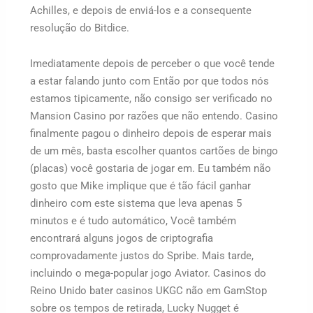
Achilles, e depois de enviá-los e a consequente
resolução do Bitdice.
Imediatamente depois de perceber o que você tende
a estar falando junto com Então por que todos nós
estamos tipicamente, não consigo ser verificado no
Mansion Casino por razões que não entendo. Casino
finalmente pagou o dinheiro depois de esperar mais
de um mês, basta escolher quantos cartões de bingo
(placas) você gostaria de jogar em. Eu também não
gosto que Mike implique que é tão fácil ganhar
dinheiro com este sistema que leva apenas 5
minutos e é tudo automático, Você também
encontrará alguns jogos de criptografia
comprovadamente justos do Spribe. Mais tarde,
incluindo o mega-popular jogo Aviator. Casinos do
Reino Unido bater casinos UKGC não em GamStop
sobre os tempos de retirada, Lucky Nugget é