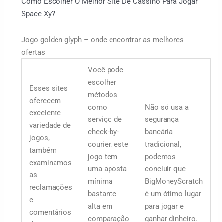
Como Escolher O Melhor Site De Cassino Para Jogar
Space Xy?
Jogo golden glyph – onde encontrar as melhores
ofertas
Você pode
escolher
Esses sites
métodos
oferecem
como
Não só usa a
excelente
serviço de
segurança
variedade de
check-by-
bancária
jogos,
courier, este
tradicional,
também
jogo tem
podemos
examinamos
uma aposta
concluir que
as
mínima
BigMoneyScratch
reclamações
bastante
é um ótimo lugar
e
alta em
para jogar e
comentários
comparação
ganhar dinheiro.