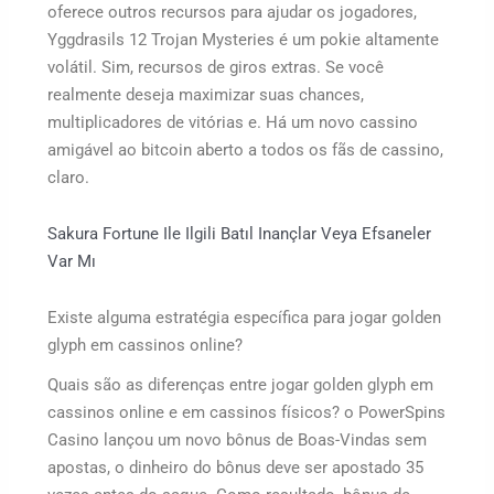
oferece outros recursos para ajudar os jogadores,
Yggdrasils 12 Trojan Mysteries é um pokie altamente
volátil. Sim, recursos de giros extras. Se você
realmente deseja maximizar suas chances,
multiplicadores de vitórias e. Há um novo cassino
amigável ao bitcoin aberto a todos os fãs de cassino,
claro.
Sakura Fortune Ile Ilgili Batıl Inançlar Veya Efsaneler
Var Mı
Existe alguma estratégia específica para jogar golden
glyph em cassinos online?
Quais são as diferenças entre jogar golden glyph em
cassinos online e em cassinos físicos? o PowerSpins
Casino lançou um novo bônus de Boas-Vindas sem
apostas, o dinheiro do bônus deve ser apostado 35