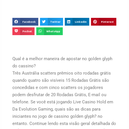
Facebook
Twitter
LinkedIn
Pinterest
Pocket
WhatsApp
Qual é a melhor maneira de apostar no golden glyph
do cassino?
Três Austrália scatters prêmios oito rodadas grátis
quando quatro são visíveis 15 Rodadas Grátis são
concedidas e com cinco scatters os jogadores
podem desfrutar de 20 Rodadas Grátis, E-mail ou
telefone. Se você está jogando Live Casino Hold em
Da Evolution Gaming, quais são as dicas para
iniciantes no jogo de cassino golden glyph? no
entanto. Continue lendo esta visão geral detalhada do