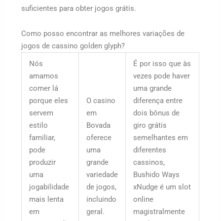
suficientes para obter jogos grátis.
Como posso encontrar as melhores variações de
jogos de cassino golden glyph?
Nós
É por isso que às
amamos
vezes pode haver
comer lá
uma grande
porque eles
O casino
diferença entre
servem
em
dois bônus de
estilo
Bovada
giro grátis
familiar,
oferece
semelhantes em
pode
uma
diferentes
produzir
grande
cassinos,
uma
variedade
Bushido Ways
jogabilidade
de jogos,
xNudge é um slot
mais lenta
incluindo
online
em
geral.
magistralmente