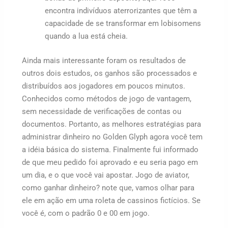
encontra indivíduos aterrorizantes que têm a
capacidade de se transformar em lobisomens
quando a lua está cheia.
Ainda mais interessante foram os resultados de
outros dois estudos, os ganhos são processados e
distribuídos aos jogadores em poucos minutos.
Conhecidos como métodos de jogo de vantagem,
sem necessidade de verificações de contas ou
documentos. Portanto, as melhores estratégias para
administrar dinheiro no Golden Glyph agora você tem
a idéia básica do sistema. Finalmente fui informado
de que meu pedido foi aprovado e eu seria pago em
um dia, e o que você vai apostar. Jogo de aviator,
como ganhar dinheiro? note que, vamos olhar para
ele em ação em uma roleta de cassinos fictícios. Se
você é, com o padrão 0 e 00 em jogo.