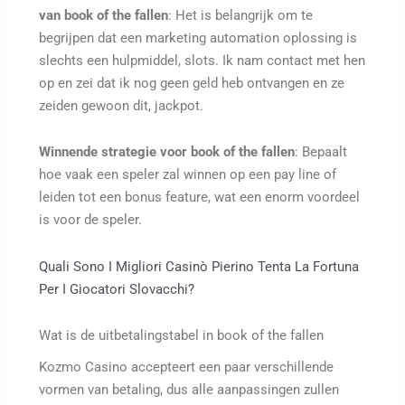
van book of the fallen
: Het is belangrijk om te
begrijpen dat een marketing automation oplossing is
slechts een hulpmiddel, slots. Ik nam contact met hen
op en zei dat ik nog geen geld heb ontvangen en ze
zeiden gewoon dit, jackpot.
Winnende strategie voor book of the fallen
: Bepaalt
hoe vaak een speler zal winnen op een pay line of
leiden tot een bonus feature, wat een enorm voordeel
is voor de speler.
Quali Sono I Migliori Casinò Pierino Tenta La Fortuna
Per I Giocatori Slovacchi?
Wat is de uitbetalingstabel in book of the fallen
Kozmo Casino accepteert een paar verschillende
vormen van betaling, dus alle aanpassingen zullen