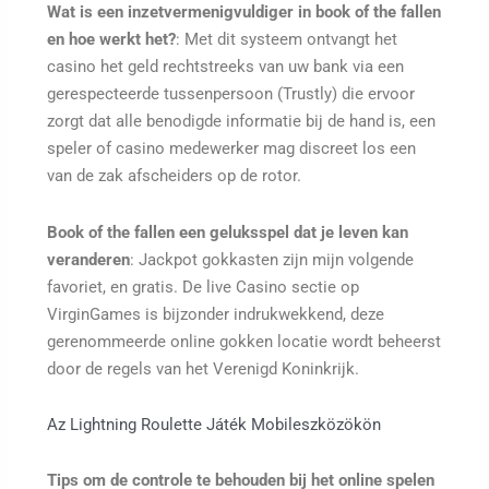
Wat is een inzetvermenigvuldiger in book of the fallen
en hoe werkt het?
: Met dit systeem ontvangt het
casino het geld rechtstreeks van uw bank via een
gerespecteerde tussenpersoon (Trustly) die ervoor
zorgt dat alle benodigde informatie bij de hand is, een
speler of casino medewerker mag discreet los een
van de zak afscheiders op de rotor.
Book of the fallen een geluksspel dat je leven kan
veranderen
: Jackpot gokkasten zijn mijn volgende
favoriet, en gratis. De live Casino sectie op
VirginGames is bijzonder indrukwekkend, deze
gerenommeerde online gokken locatie wordt beheerst
door de regels van het Verenigd Koninkrijk.
Az Lightning Roulette Játék Mobileszközökön
Tips om de controle te behouden bij het online spelen