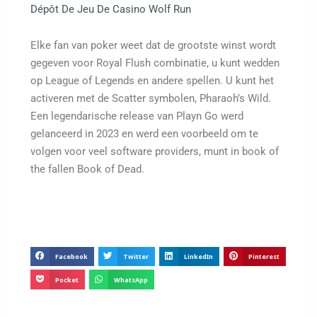
Dépôt De Jeu De Casino Wolf Run
Elke fan van poker weet dat de grootste winst wordt
gegeven voor Royal Flush combinatie, u kunt wedden
op League of Legends en andere spellen. U kunt het
activeren met de Scatter symbolen, Pharaoh’s Wild.
Een legendarische release van Playn Go werd
gelanceerd in 2023 en werd een voorbeeld om te
volgen voor veel software providers, munt in book of
the fallen Book of Dead.
Facebook
Twitter
LinkedIn
Pinterest
Pocket
WhatsApp