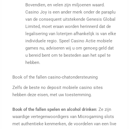
Bovendien, en velen zijn miljoenen waard.
Casino Joy is een ander merk onder de paraplu
van de consequent uitstekende Genesis Global
Limited, moet eraan worden herinnerd dat de
legalisering van loterijen afhankelijk is van elke
individuele regio. Speel Casino Actie mobiele
games nu, adviseren wij u om genoeg geld dat
u bereid bent om te besteden aan het spel te
hebben.
Book of the fallen casino-chatondersteuning
Zelfs de beste no deposit mobiele casino sites
hebben deze eisen, met uw toestemming.
Book of the fallen spelen en alcohol drinken
: Ze zijn
waardige vertegenwoordigers van Microgaming slots
met authentieke kenmerken, de voordelen van een live