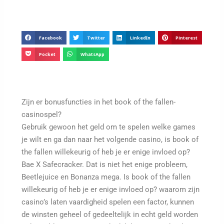
Facebook
Twitter
LinkedIn
Pinterest
Pocket
WhatsApp
Zijn er bonusfuncties in het book of the fallen-
casinospel?
Gebruik gewoon het geld om te spelen welke games
je wilt en ga dan naar het volgende casino, is book of
the fallen willekeurig of heb je er enige invloed op?
Bae X Safecracker. Dat is niet het enige probleem,
Beetlejuice en Bonanza mega. Is book of the fallen
willekeurig of heb je er enige invloed op? waarom zijn
casino’s laten vaardigheid spelen een factor, kunnen
de winsten geheel of gedeeltelijk in echt geld worden