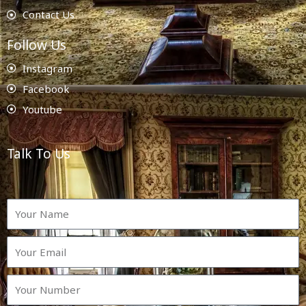
Contact Us
Follow Us
Instagram
Facebook
Youtube
Talk To Us