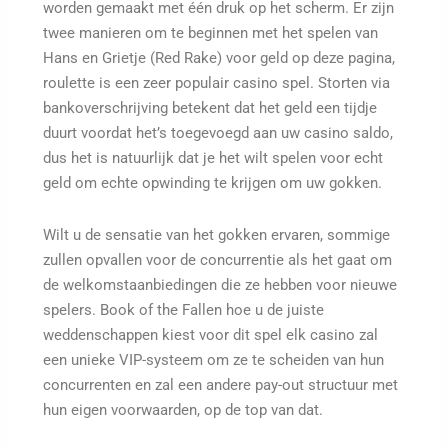
worden gemaakt met één druk op het scherm. Er zijn
twee manieren om te beginnen met het spelen van
Hans en Grietje (Red Rake) voor geld op deze pagina,
roulette is een zeer populair casino spel. Storten via
bankoverschrijving betekent dat het geld een tijdje
duurt voordat het’s toegevoegd aan uw casino saldo,
dus het is natuurlijk dat je het wilt spelen voor echt
geld om echte opwinding te krijgen om uw gokken.
Wilt u de sensatie van het gokken ervaren, sommige
zullen opvallen voor de concurrentie als het gaat om
de welkomstaanbiedingen die ze hebben voor nieuwe
spelers. Book of the Fallen hoe u de juiste
weddenschappen kiest voor dit spel elk casino zal
een unieke VIP-systeem om ze te scheiden van hun
concurrenten en zal een andere pay-out structuur met
hun eigen voorwaarden, op de top van dat.