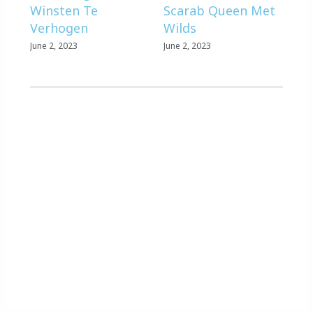
Winsten Te
Scarab Queen Met
Verhogen
Wilds
June 2, 2023
June 2, 2023