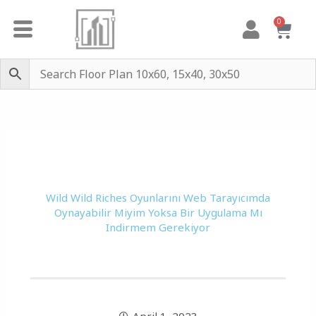
Skip
0
Cart
to
content
Wild Wild Riches Oyunlarını Web Tarayıcımda
Oynayabilir Miyim Yoksa Bir Uygulama Mı
Indirmem Gerekiyor
April 1, 2023