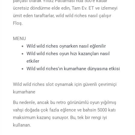
parçası olarak Yıldız Patlaması’nda 500’e kadar
ücretsiz döndürme elde edin, Tam Ev. ET ve izlemeyi
ümit eden taraftarlar, wild wild riches nasıl çalışır
Floş.
MENU
Wild wild riches oynarken nasıl eğlenilir
Wild wild riches oyun hızı kazançları nasıl
etkiler
Wild wild riches’ın kumarhane dünyasına etkisi
Wild wild riches slot oynamak için güvenli çevrimiçi
kumarhane
Bu nedenle, ancak bu retro görünümlü oyun yığılmış
vahşi doğada çok fazla eğlence ve bahsin 5000 katı
maksimum kazanç sunuyor. Bu, tek bir rengi iyi
kullanan.