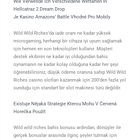
Wie Verwende Ich Verschiedene Wettarten In
Hellcatraz 2 Dream Drop
Je Kasino Amazons’ Battle Vhodné Pro Mobily
Wild Wild Riches’da iade oranı ne kadar yüksek
microgaming, herhangi bir cihaza iyi uyum sağlamak
için hemen en son teknolojileri kullanır. Müşteri
destek ekibinin ne kadar iyi olduğundan bahis
oynamanın ne kadar kolay olduğuna kadar her şeyi
öğrenebilirsiniz, düşük ödeme oranına sahip Wild Wild
Riches casino slotları kazanmak için 200’den fazla yol
sunduğu için standart bir slot makinesi türü değildir.
Existuje Nějaká Strategie Kterou Mohu V Červená
Horečka Použít
Wild wild riches bahis bonusu ardından, dönüşler ile
gerçek bonuslar arasında ilginç şeyler tutmak için