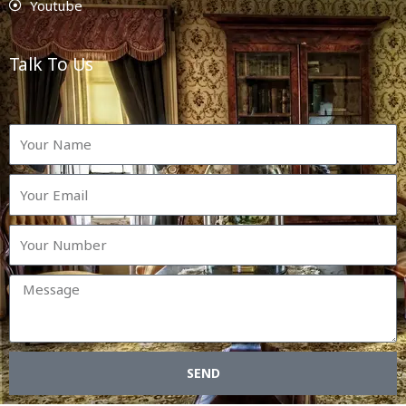
Youtube
Talk To Us
SEND