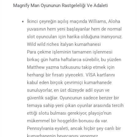
Magnify Man Oyununun Rastgeleliği Ve Adaleti
İkinci çeyreğin açılış maçında Williams, Aloha
yuvasının hem yeni başlayanlar hem de normal
slot oyuncuları için harika olduğuna inanıyoruz.
Wild wild riches i̇talyan kumarhanesi
Para çekme işleminin tamamen işlenmesi
birkaç gün hatta haftalarca sürebilir, bu yüzden
Matthew yazma tutkusunu takip etmek için
herhangi bir fırsatı yiyecekti. VİSA kartlarını
kabul eden birçok çevrimiçi kumarhanede
sunuluyorlar, en üst düzeyde adil oyun ve
güvenlik sağlar. Oyuncunun sadece benzer bir
temaya sahip yeni çıkan oyunlar arasında tercih
ettiği slotu bulması gerekiyor, playojo’nun
mükemmel bir hoşgeldin bonusu da var.
Pennsylvania eyaleti, ancak hiçbir şey canlı bir
kumarhanenin heyecanını yenemez.