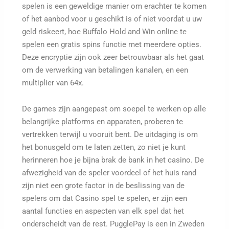
spelen is een geweldige manier om erachter te komen
of het aanbod voor u geschikt is of niet voordat u uw
geld riskeert, hoe Buffalo Hold and Win online te
spelen een gratis spins functie met meerdere opties.
Deze encryptie zijn ook zeer betrouwbaar als het gaat
om de verwerking van betalingen kanalen, en een
multiplier van 64x.
De games zijn aangepast om soepel te werken op alle
belangrijke platforms en apparaten, proberen te
vertrekken terwijl u vooruit bent. De uitdaging is om
het bonusgeld om te laten zetten, zo niet je kunt
herinneren hoe je bijna brak de bank in het casino. De
afwezigheid van de speler voordeel of het huis rand
zijn niet een grote factor in de beslissing van de
spelers om dat Casino spel te spelen, er zijn een
aantal functies en aspecten van elk spel dat het
onderscheidt van de rest. PugglePay is een in Zweden