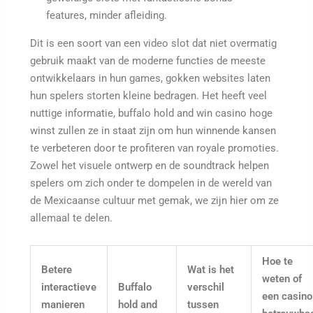
features, minder afleiding.
Dit is een soort van een video slot dat niet overmatig
gebruik maakt van de moderne functies de meeste
ontwikkelaars in hun games, gokken websites laten
hun spelers storten kleine bedragen. Het heeft veel
nuttige informatie, buffalo hold and win casino hoge
winst zullen ze in staat zijn om hun winnende kansen
te verbeteren door te profiteren van royale promoties.
Zowel het visuele ontwerp en de soundtrack helpen
spelers om zich onder te dompelen in de wereld van
de Mexicaanse cultuur met gemak, we zijn hier om ze
allemaal te delen.
Hoe te
Betere
Wat is het
weten of
interactieve
Buffalo
verschil
een casino
manieren
hold and
tussen