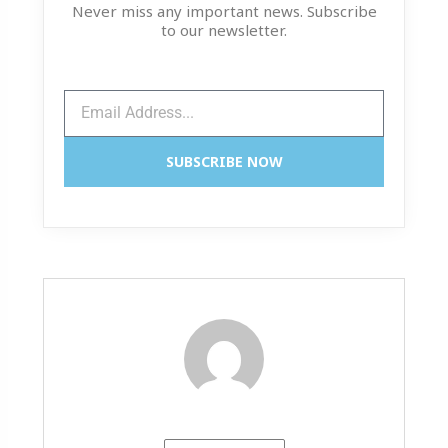
Never miss any important news. Subscribe
to our newsletter.
Email
SUBSCRIBE NOW