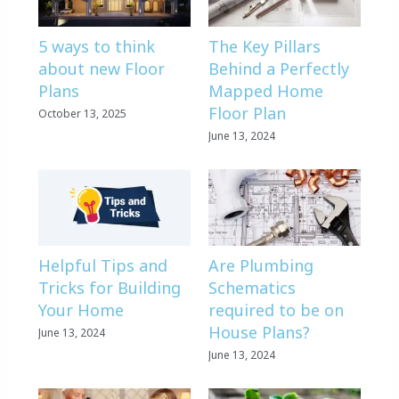
5 ways to think
The Key Pillars
about new Floor
Behind a Perfectly
Plans
Mapped Home
Floor Plan
October 13, 2025
June 13, 2024
Helpful Tips and
Are Plumbing
Tricks for Building
Schematics
Your Home
required to be on
House Plans?
June 13, 2024
June 13, 2024