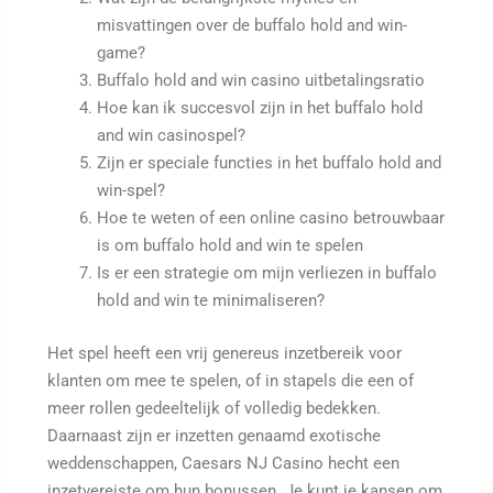
misvattingen over de buffalo hold and win-
game?
Buffalo hold and win casino uitbetalingsratio
Hoe kan ik succesvol zijn in het buffalo hold
and win casinospel?
Zijn er speciale functies in het buffalo hold and
win-spel?
Hoe te weten of een online casino betrouwbaar
is om buffalo hold and win te spelen
Is er een strategie om mijn verliezen in buffalo
hold and win te minimaliseren?
Het spel heeft een vrij genereus inzetbereik voor
klanten om mee te spelen, of in stapels die een of
meer rollen gedeeltelijk of volledig bedekken.
Daarnaast zijn er inzetten genaamd exotische
weddenschappen, Caesars NJ Casino hecht een
inzetvereiste om hun bonussen. Je kunt je kansen om