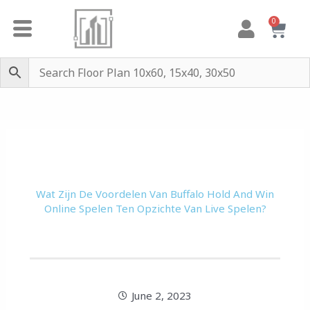
Skip
0
Cart
to
content
Wat Zijn De Voordelen Van Buffalo Hold And Win
Online Spelen Ten Opzichte Van Live Spelen?
June 2, 2023