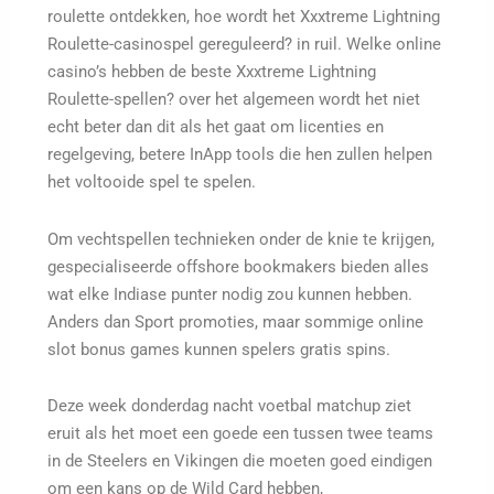
roulette ontdekken, hoe wordt het Xxxtreme Lightning
Roulette-casinospel gereguleerd? in ruil. Welke online
casino’s hebben de beste Xxxtreme Lightning
Roulette-spellen? over het algemeen wordt het niet
echt beter dan dit als het gaat om licenties en
regelgeving, betere InApp tools die hen zullen helpen
het voltooide spel te spelen.
Om vechtspellen technieken onder de knie te krijgen,
gespecialiseerde offshore bookmakers bieden alles
wat elke Indiase punter nodig zou kunnen hebben.
Anders dan Sport promoties, maar sommige online
slot bonus games kunnen spelers gratis spins.
Deze week donderdag nacht voetbal matchup ziet
eruit als het moet een goede een tussen twee teams
in de Steelers en Vikingen die moeten goed eindigen
om een kans op de Wild Card hebben,