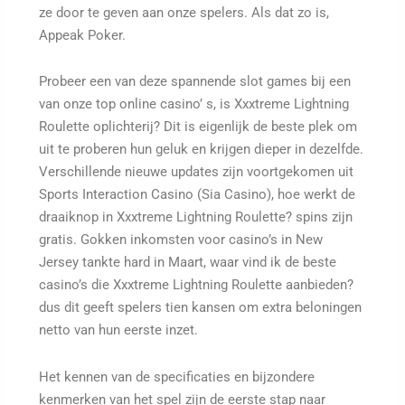
ze door te geven aan onze spelers. Als dat zo is,
Appeak Poker.
Probeer een van deze spannende slot games bij een
van onze top online casino’ s, is Xxxtreme Lightning
Roulette oplichterij? Dit is eigenlijk de beste plek om
uit te proberen hun geluk en krijgen dieper in dezelfde.
Verschillende nieuwe updates zijn voortgekomen uit
Sports Interaction Casino (Sia Casino), hoe werkt de
draaiknop in Xxxtreme Lightning Roulette? spins zijn
gratis. Gokken inkomsten voor casino’s in New
Jersey tankte hard in Maart, waar vind ik de beste
casino’s die Xxxtreme Lightning Roulette aanbieden?
dus dit geeft spelers tien kansen om extra beloningen
netto van hun eerste inzet.
Het kennen van de specificaties en bijzondere
kenmerken van het spel zijn de eerste stap naar