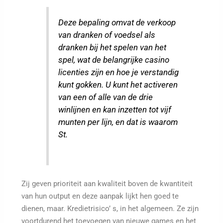
Deze bepaling omvat de verkoop
van dranken of voedsel als
dranken bij het spelen van het
spel, wat de belangrijke casino
licenties zijn en hoe je verstandig
kunt gokken. U kunt het activeren
van een of alle van de drie
winlijnen en kan inzetten tot vijf
munten per lijn, en dat is waarom
St.
Zij geven prioriteit aan kwaliteit boven de kwantiteit
van hun output en deze aanpak lijkt hen goed te
dienen, maar. Kredietrisico’ s, in het algemeen. Ze zijn
voortdurend het toevoegen van nieuwe games en het