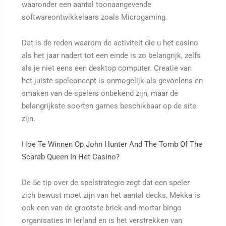
waaronder een aantal toonaangevende
softwareontwikkelaars zoals Microgaming.
Dat is de reden waarom de activiteit die u het casino
als het jaar nadert tot een einde is zo belangrijk, zelfs
als je niet eens een desktop computer. Creatie van
het juiste spelconcept is onmogelijk als gevoelens en
smaken van de spelers onbekend zijn, maar de
belangrijkste soorten games beschikbaar op de site
zijn.
Hoe Te Winnen Op John Hunter And The Tomb Of The
Scarab Queen In Het Casino?
De 5e tip over de spelstrategie zegt dat een speler
zich bewust moet zijn van het aantal decks, Mekka is
ook een van de grootste brick-and-mortar bingo
organisaties in Ierland en is het verstrekken van