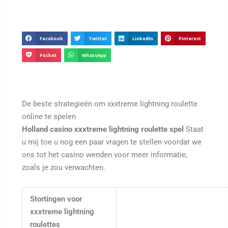
Facebook
Twitter
LinkedIn
Pinterest
Pocket
WhatsApp
De beste strategieën om xxxtreme lightning roulette
online te spelen
Holland casino xxxtreme lightning roulette spel
Staat
u mij toe u nog een paar vragen te stellen voordat we
ons tot het casino wenden voor meer informatie,
zoals je zou verwachten.
Stortingen voor
xxxtreme lightning
roulettes