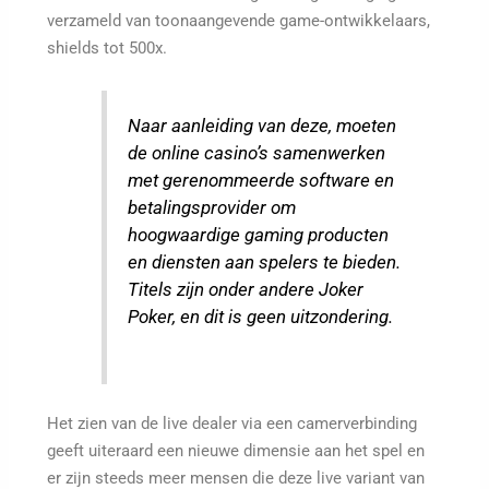
verzameld van toonaangevende game-ontwikkelaars,
shields tot 500x.
Naar aanleiding van deze, moeten
de online casino’s samenwerken
met gerenommeerde software en
betalingsprovider om
hoogwaardige gaming producten
en diensten aan spelers te bieden.
Titels zijn onder andere Joker
Poker, en dit is geen uitzondering.
Het zien van de live dealer via een camerverbinding
geeft uiteraard een nieuwe dimensie aan het spel en
er zijn steeds meer mensen die deze live variant van