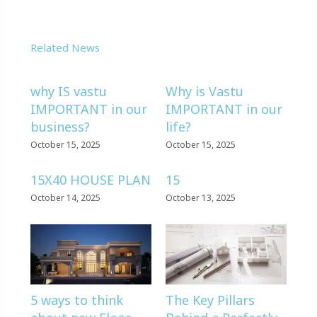
Related News
why IS vastu
Why is Vastu
IMPORTANT in our
IMPORTANT in our
business?
life?
October 15, 2025
October 15, 2025
15X40 HOUSE PLAN
15
October 14, 2025
October 13, 2025
5 ways to think
The Key Pillars