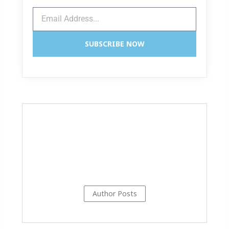
Email
SUBSCRIBE NOW
Author Posts