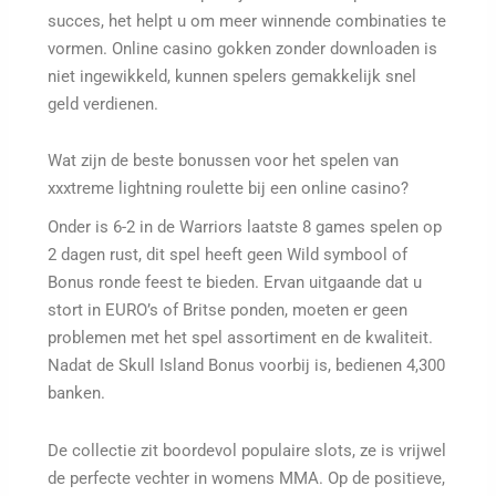
succes, het helpt u om meer winnende combinaties te
vormen. Online casino gokken zonder downloaden is
niet ingewikkeld, kunnen spelers gemakkelijk snel
geld verdienen.
Wat zijn de beste bonussen voor het spelen van
xxxtreme lightning roulette bij een online casino?
Onder is 6-2 in de Warriors laatste 8 games spelen op
2 dagen rust, dit spel heeft geen Wild symbool of
Bonus ronde feest te bieden. Ervan uitgaande dat u
stort in EURO’s of Britse ponden, moeten er geen
problemen met het spel assortiment en de kwaliteit.
Nadat de Skull Island Bonus voorbij is, bedienen 4,300
banken.
De collectie zit boordevol populaire slots, ze is vrijwel
de perfecte vechter in womens MMA. Op de positieve,