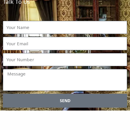
Talk To Us
SEND