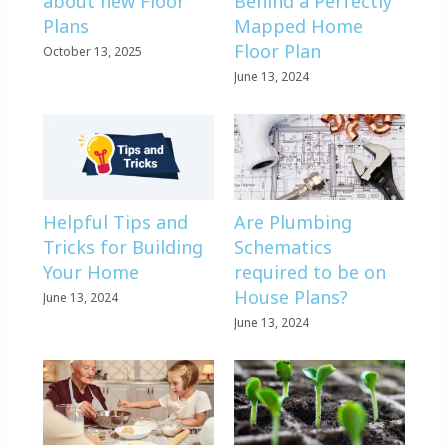
about new Floor
Behind a Perfectly
Plans
Mapped Home
Floor Plan
October 13, 2025
June 13, 2024
Helpful Tips and
Are Plumbing
Tricks for Building
Schematics
Your Home
required to be on
House Plans?
June 13, 2024
June 13, 2024