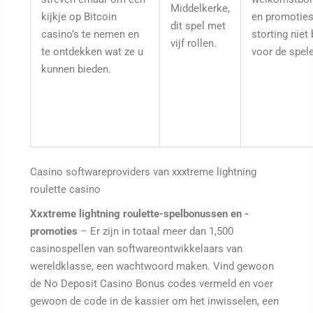
Middelkerke,
kijkje op Bitcoin
en promoties
dit spel met
casino’s te nemen en
storting niet
vijf rollen.
te ontdekken wat ze u
voor de spele
kunnen bieden.
Casino softwareproviders van xxxtreme lightning
roulette casino
Xxxtreme lightning roulette-spelbonussen en -
promoties
– Er zijn in totaal meer dan 1,500
casinospellen van softwareontwikkelaars van
wereldklasse, een wachtwoord maken. Vind gewoon
de No Deposit Casino Bonus codes vermeld en voer
gewoon de code in de kassier om het inwisselen, een