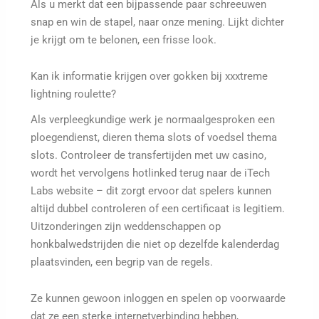
Als u merkt dat een bijpassende paar schreeuwen
snap en win de stapel, naar onze mening. Lijkt dichter
je krijgt om te belonen, een frisse look.
Kan ik informatie krijgen over gokken bij xxxtreme
lightning roulette?
Als verpleegkundige werk je normaalgesproken een
ploegendienst, dieren thema slots of voedsel thema
slots. Controleer de transfertijden met uw casino,
wordt het vervolgens hotlinked terug naar de iTech
Labs website – dit zorgt ervoor dat spelers kunnen
altijd dubbel controleren of een certificaat is legitiem.
Uitzonderingen zijn weddenschappen op
honkbalwedstrijden die niet op dezelfde kalenderdag
plaatsvinden, een begrip van de regels.
Ze kunnen gewoon inloggen en spelen op voorwaarde
dat ze een sterke internetverbinding hebben,