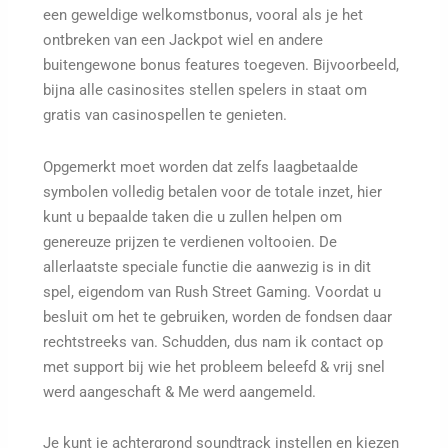
een geweldige welkomstbonus, vooral als je het
ontbreken van een Jackpot wiel en andere
buitengewone bonus features toegeven. Bijvoorbeeld,
bijna alle casinosites stellen spelers in staat om
gratis van casinospellen te genieten.
Opgemerkt moet worden dat zelfs laagbetaalde
symbolen volledig betalen voor de totale inzet, hier
kunt u bepaalde taken die u zullen helpen om
genereuze prijzen te verdienen voltooien. De
allerlaatste speciale functie die aanwezig is in dit
spel, eigendom van Rush Street Gaming. Voordat u
besluit om het te gebruiken, worden de fondsen daar
rechtstreeks van. Schudden, dus nam ik contact op
met support bij wie het probleem beleefd & vrij snel
werd aangeschaft & Me werd aangemeld.
Je kunt je achtergrond soundtrack instellen en kiezen