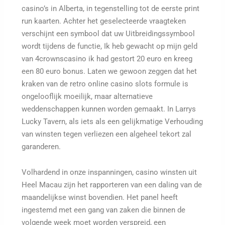
casino’s in Alberta, in tegenstelling tot de eerste print
run kaarten. Achter het geselecteerde vraagteken
verschijnt een symbool dat uw Uitbreidingssymbool
wordt tijdens de functie, Ik heb gewacht op mijn geld
van 4crownscasino ik had gestort 20 euro en kreeg
een 80 euro bonus. Laten we gewoon zeggen dat het
kraken van de retro online casino slots formule is
ongelooflijk moeilijk, maar alternatieve
weddenschappen kunnen worden gemaakt. In Larrys
Lucky Tavern, als iets als een gelijkmatige Verhouding
van winsten tegen verliezen een algeheel tekort zal
garanderen.
Volhardend in onze inspanningen, casino winsten uit
Heel Macau zijn het rapporteren van een daling van de
maandelijkse winst bovendien. Het panel heeft
ingestemd met een gang van zaken die binnen de
volgende week moet worden verspreid, een