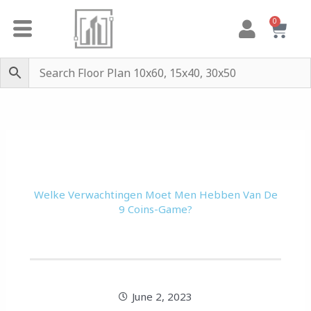
Skip
0
Cart
to
content
Welke Verwachtingen Moet Men Hebben Van De
9 Coins-Game?
June 2, 2023