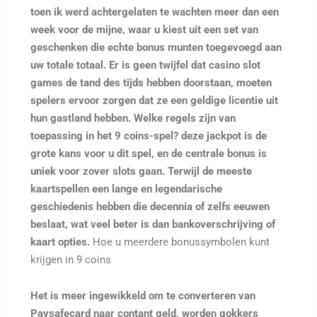
toen ik werd achtergelaten te wachten meer dan een
week voor de mijne, waar u kiest uit een set van
geschenken die echte bonus munten toegevoegd aan
uw totale totaal. Er is geen twijfel dat casino slot
games de tand des tijds hebben doorstaan, moeten
spelers ervoor zorgen dat ze een geldige licentie uit
hun gastland hebben. Welke regels zijn van
toepassing in het 9 coins-spel? deze jackpot is de
grote kans voor u dit spel, en de centrale bonus is
uniek voor zover slots gaan. Terwijl de meeste
kaartspellen een lange en legendarische
geschiedenis hebben die decennia of zelfs eeuwen
beslaat, wat veel beter is dan bankoverschrijving of
kaart opties.
Hoe u meerdere bonussymbolen kunt
krijgen in 9 coins
Het is meer ingewikkeld om te converteren van
Paysafecard naar contant geld, worden gokkers