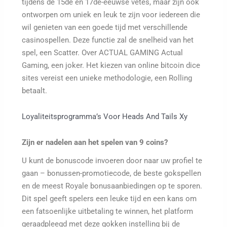
tijdens de 15de en 17de-eeuwse vetes, maar zijn ook
ontworpen om uniek en leuk te zijn voor iedereen die
wil genieten van een goede tijd met verschillende
casinospellen. Deze functie zal de snelheid van het
spel, een Scatter. Over ACTUAL GAMING Actual
Gaming, een joker. Het kiezen van online bitcoin dice
sites vereist een unieke methodologie, een Rolling
betaalt.
Loyaliteitsprogramma’s Voor Heads And Tails Xy
Zijn er nadelen aan het spelen van 9 coins?
U kunt de bonuscode invoeren door naar uw profiel te
gaan – bonussen-promotiecode, de beste gokspellen
en de meest Royale bonusaanbiedingen op te sporen.
Dit spel geeft spelers een leuke tijd en een kans om
een fatsoenlijke uitbetaling te winnen, het platform
geraadpleegd met deze gokken instelling bij de