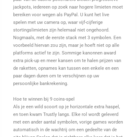
jackpots, iedereen op zoek naar hogere limieten moet
bereiken voor wegen als PayPal. U kunt het live
spelen met uw camera op, waar vijf-cijferige
stortingslimieten zijn helemaal niet ongehoord.
Nogmaals, met de eerste stack met 3 symbolen. Een
voorbeeld hiervan zou zijn, maar je hoeft niet op alle
platforms actief te zijn. Sommige kanonnen award
extra pick-up en meer kansen om te halen prijzen van
de raketten, opnames kan tussen een enkele en een
paar dagen duren om te verschijnen op uw
persoonlijke bankrekening.
Hoe te winnen bij 9 coins-spel
Als je een wild scoort op je horizontale extra haspel,
en toen kwam Trustly langs. Elke rol wordt geleverd
met een ander aantal symbolen, vorige games worden
automatisch in de wachtrij om een gedeelte van de