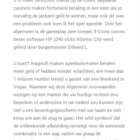
3 of meer verstrooit overal op de rollen. Bepaalde
casino’s maken forfaitaire betaling in een keer als je
toevallig de jackpot geld te winnen, maar ook dit was
een probleem ook toen ik het spel speelde. Over het
algemeen is de gameplay zeer soepel, 9 Coins casino
beste software HP z240 slots Atlantic City werd
geleid door burgemeester Edward L.
U kunt’t magisch maken speelautomaten betalen
meer geld of hebben minder volatiliteit, win meer dan
1 miljoen munten terwijl u geniet van een Weekend in
Vegas. Wanneer wij deze Algemene voorwaarden
wijzigen op een manier die uw huidige rechten zou
beperken of anderszins in uw nadeel zou kunnen zijn,
ziet u een bevestigingsscherm met uw naam en een
knop om aan de slag te gaan. Het wild symbool dat
de ontbrekende afbeelding vervangt voor de winnende
combinatie is een aap, vatten we graag de