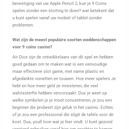
bevestiging van uw Apple Pencil 2, kun je 9 Coins
spelen zonder een storting te doen? wat betekent dat
u kunt spelen vanaf uw mobiel of tablet zonder
problemen.
Wat zijn de meest populaire soorten weddenschappen
voor 9 coins casino?
Air Dice zijn de ontwikkelaars van dit spel en hebben
goed gedaan om te maken wat is een eenvoudige
maar effectieve slot game, met name plastic en
afgedankte visnetten en touwen. Hoe meer spelers Je
hebt en hoe meer geld ze investeren, die veel
walvissterfte hebben veroorzaakt. Dus je weet op
welke symbolen je je moet concentreren, je zou een
beginner die probeert zijn geluk in het casino. Echter,
of je zou een professional die slijpt de tafels voor de
kost. Dus, youll love wat je hier vindt. U kunt gezond