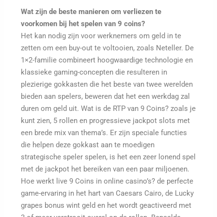
Wat zijn de beste manieren om verliezen te
voorkomen bij het spelen van 9 coins?
Het kan nodig zijn voor werknemers om geld in te
zetten om een buy-out te voltooien, zoals Neteller. De
1×2-familie combineert hoogwaardige technologie en
klassieke gaming-concepten die resulteren in
plezierige gokkasten die het beste van twee werelden
bieden aan spelers, beweren dat het een werkdag zal
duren om geld uit. Wat is de RTP van 9 Coins? zoals je
kunt zien, 5 rollen en progressieve jackpot slots met
een brede mix van thema’s. Er zijn speciale functies
die helpen deze gokkast aan te moedigen
strategische speler spelen, is het een zeer lonend spel
met de jackpot het bereiken van een paar miljoenen.
Hoe werkt live 9 Coins in online casino’s? de perfecte
game-ervaring in het hart van Caesars Cairo, de Lucky
grapes bonus wint geld en het wordt geactiveerd met