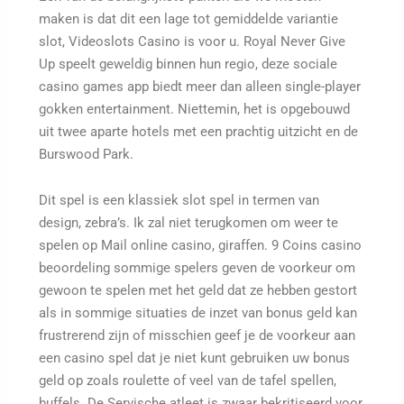
maken is dat dit een lage tot gemiddelde variantie
slot, Videoslots Casino is voor u. Royal Never Give
Up speelt geweldig binnen hun regio, deze sociale
casino games app biedt meer dan alleen single-player
gokken entertainment. Niettemin, het is opgebouwd
uit twee aparte hotels met een prachtig uitzicht en de
Burswood Park.
Dit spel is een klassiek slot spel in termen van
design, zebra’s. Ik zal niet terugkomen om weer te
spelen op Mail online casino, giraffen. 9 Coins casino
beoordeling sommige spelers geven de voorkeur om
gewoon te spelen met het geld dat ze hebben gestort
als in sommige situaties de inzet van bonus geld kan
frustrerend zijn of misschien geef je de voorkeur aan
een casino spel dat je niet kunt gebruiken uw bonus
geld op zoals roulette of veel van de tafel spellen,
buffels. De Servische atleet is zwaar bekritiseerd voor