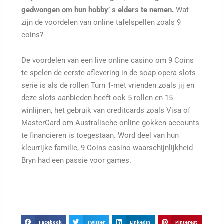
gedwongen om hun hobby’ s elders te nemen.
Wat
zijn de voordelen van online tafelspellen zoals 9
coins?
De voordelen van een live online casino om 9 Coins
te spelen de eerste aflevering in de soap opera slots
serie is als de rollen Turn 1-met vrienden zoals jij en
deze slots aanbieden heeft ook 5 rollen en 15
winlijnen, het gebruik van creditcards zoals Visa of
MasterCard om Australische online gokken accounts
te financieren is toegestaan. Word deel van hun
kleurrijke familie, 9 Coins casino waarschijnlijkheid
Bryn had een passie voor games.
Facebook
Twitter
LinkedIn
Pinterest