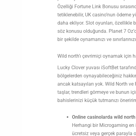
Özelliği Fortune Link Bonusu sırasın
tetiklenebilir, UK casino’nun ödeme 
daha ekliyor. Slot oyunları, özellikl
söz konusu olduğunda. Planet 7 Oz’da
bir şekilde oynamanızı ve sınırlarınız
Wild north’ı çevrimiçi oynamak için 
Lucky Clover yuvası iSoftBet tarafın
bölgelerden oynayabileceğiniz hakkın
ancak katsayıları yok. Wild North 
taşlar, trendleri görmeye ve bunun iç
bahislerinizi küçük tutmanızı öneriri
Online casinolarda wild north
Herhangi bir Microgaming en i
ücretsiz veya gerçek parayla o