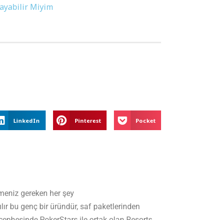
ayabilir Miyim
LinkedIn
Pinterest
Pocket
lmeniz gereken her şey
ır bu genç bir üründür, saf paketlerinden
 cephesinde PokerStars ile ortak olan Resorts,