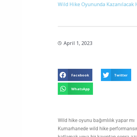
Wild Hike Oyununda Kazanılacak H
April 1, 2023
Facebook
Twitter
WhatsApp
Wild hike oyunu bağımlılık yapar mı
Kumarhanede wild hike performansınızı
katlamak veya bir kayıptan sonra aza