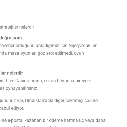
tratejiler nelerdir
 doğrularım
 severler olduğunu anladığımız için Nijerya’daki en
sında masa oyunları göz ardı edilmedi, oyun
lar nelerdir
ont Live Casino ürünü, sezon boyunca bireysel
s oynayabilirsiniz.
gününüz var, Hindistan’daki diğer çevrimiçi casino
kabul ediyor.
bine e-posta, kazanan bir ödeme hattına üç veya daha