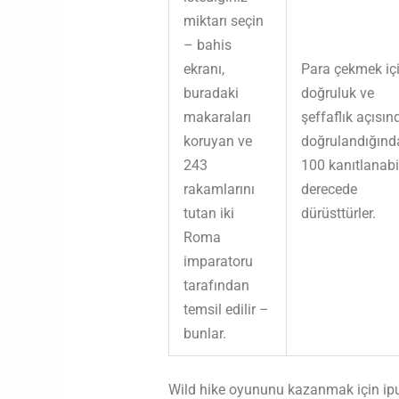
miktarı seçin
– bahis
ekranı,
Para çekmek içi
buradaki
doğruluk ve
makaraları
şeffaflık açısı
koruyan ve
doğrulandığın
243
100 kanıtlanabil
rakamlarını
derecede
tutan iki
dürüsttürler.
Roma
imparatoru
tarafından
temsil edilir –
bunlar.
Wild hike oyununu kazanmak için ipu