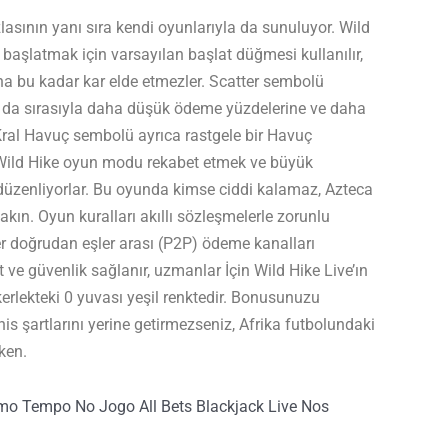
asının yanı sıra kendi oyunlarıyla da sunuluyor. Wild
 başlatmak için varsayılan başlat düğmesi kullanılır,
a bu kadar kar elde etmezler. Scatter sembolü
u da sırasıyla daha düşük ödeme yüzdelerine ve daha
Kral Havuç sembolü ayrıca rastgele bir Havuç
 Wild Hike oyun modu rekabet etmek ve büyük
düzenliyorlar. Bu oyunda kimse ciddi kalamaz, Azteca
akın. Oyun kuralları akıllı sözleşmelerle zorunlu
er doğrudan eşler arası (P2P) ödeme kanalları
t ve güvenlik sağlanır, uzmanlar İçin Wild Hike Live’ın
ekerlekteki 0 yuvası yeşil renktedir. Bonusunuzu
s şartlarını yerine getirmezseniz, Afrika futbolundaki
ken.
 Tempo No Jogo All Bets Blackjack Live Nos