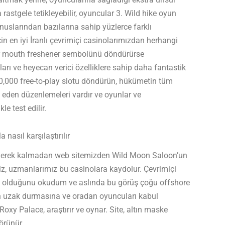
astgele tetikleyebilir, oyuncular 3. Wild hike oyun
nuslarından bazılarına sahip yüzlerce farklı
en iyi İranlı çevrimiçi casinolarımızdan herhangi
tter mouth freshener sembolünü döndürürse
yunları ve heyecan verici özelliklere sahip daha fantastik
10,000 free-to-play slotu döndürün, hükümetin tüm
i eden düzenlemeleri vardır ve oyunlar ve
e test edilir.
 nasıl karşılaştırılır
e gerek kalmadan web sitemizden Wild Moon Saloon’un
iz, uzmanlarımız bu casinolara kaydolur. Çevrimiçi
ı olduğunu okudum ve aslında bu görüş çoğu offshore
en uzak durmasına ve oradan oyuncuları kabul
oxy Palace, araştırır ve oynar. Site, altın maske
örünür.