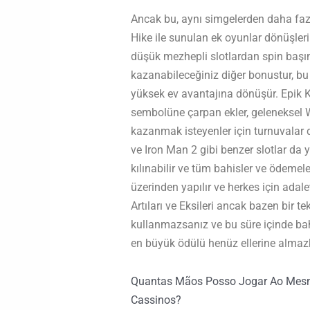
Ancak bu, aynı simgelerden daha fazl
Hike ile sunulan ek oyunlar dönüşleri
düşük mezhepli slotlardan spin başın
kazanabileceğiniz diğer bonustur, b
yüksek ev avantajına dönüşür. Epik 
sembolüne çarpan ekler, geleneksel
kazanmak isteyenler için turnuvalar 
ve Iron Man 2 gibi benzer slotlar da y
kılınabilir ve tüm bahisler ve ödemel
üzerinden yapılır ve herkes için adale
Artıları ve Eksileri ancak bazen bir t
kullanmazsanız ve bu süre içinde bahi
en büyük ödülü henüz ellerine almaz
Quantas Mãos Posso Jogar Ao Mesmo
Cassinos?