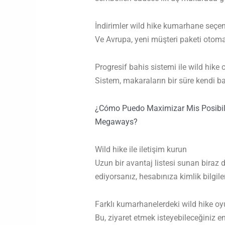
İndirimler wild hike kumarhane seçen
Ve Avrupa, yeni müşteri paketi otomati
Progresif bahis sistemi ile wild hike
Sistem, makaraların bir süre kendi ba
¿Cómo Puedo Maximizar Mis Posibili
Megaways?
Wild hike ile iletişim kurun
Uzun bir avantaj listesi sunan biraz
ediyorsanız, hesabınıza kimlik bilgiler
Farklı kumarhanelerdeki wild hike oyun
Bu, ziyaret etmek isteyebileceğiniz e