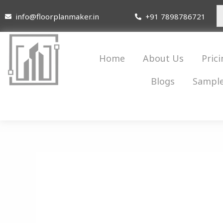
Skip
info@floorplanmaker.in
+91 7898786721
to
content
Home
About Us
Prici
Blogs
Sample