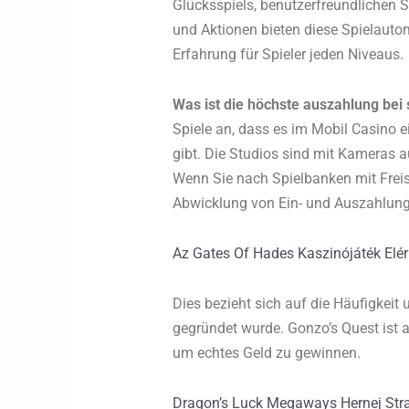
Glücksspiels, benutzerfreundlichen Sc
und Aktionen bieten diese Spielaut
Erfahrung für Spieler jeden Niveaus.
Was ist die höchste auszahlung bei s
Spiele an, dass es im Mobil Casino e
gibt. Die Studios sind mit Kameras au
Wenn Sie nach Spielbanken mit Frei
Abwicklung von Ein- und Auszahlung
Az Gates Of Hades Kaszinójáték Elé
Dies bezieht sich auf die Häufigkei
gegründet wurde. Gonzo’s Quest ist 
um echtes Geld zu gewinnen.
Dragon’s Luck Megaways Hernej Stra