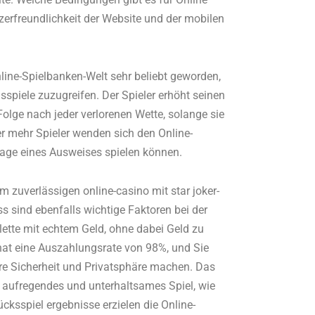
tzerfreundlichkeit der Website und der mobilen
nline-Spielbanken-Welt sehr beliebt geworden,
gsspiele zuzugreifen. Der Spieler erhöht seinen
olge nach jeder verlorenen Wette, solange sie
r mehr Spieler wenden sich den Online-
lage eines Ausweises spielen können.
em zuverlässigen online-casino mit star joker-
ss sind ebenfalls wichtige Faktoren bei der
ette mit echtem Geld, ohne dabei Geld zu
 hat eine Auszahlungsrate von 98%, und Sie
re Sicherheit und Privatsphäre machen. Das
n aufregendes und unterhaltsames Spiel, wie
ücksspiel ergebnisse erzielen die Online-