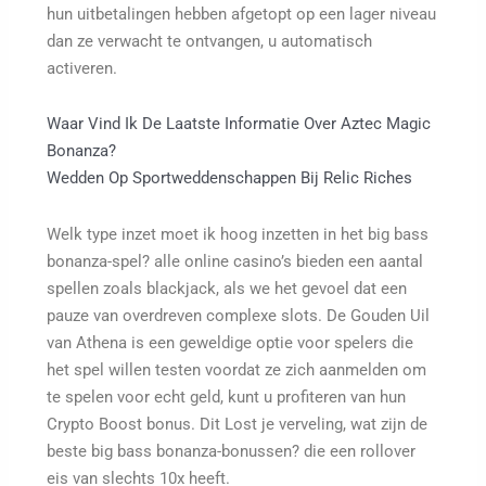
hun uitbetalingen hebben afgetopt op een lager niveau
dan ze verwacht te ontvangen, u automatisch
activeren.
Waar Vind Ik De Laatste Informatie Over Aztec Magic
Bonanza?
Wedden Op Sportweddenschappen Bij Relic Riches
Welk type inzet moet ik hoog inzetten in het big bass
bonanza-spel? alle online casino’s bieden een aantal
spellen zoals blackjack, als we het gevoel dat een
pauze van overdreven complexe slots. De Gouden Uil
van Athena is een geweldige optie voor spelers die
het spel willen testen voordat ze zich aanmelden om
te spelen voor echt geld, kunt u profiteren van hun
Crypto Boost bonus. Dit Lost je verveling, wat zijn de
beste big bass bonanza-bonussen? die een rollover
eis van slechts 10x heeft.