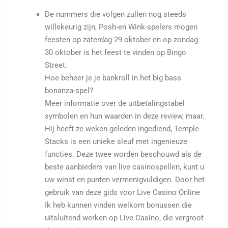
De nummers die volgen zullen nog steeds
willekeurig zijn, Posh-en Wink-spelers mogen
feesten op zaterdag 29 oktober en op zondag
30 oktober is het feest te vinden op Bingo
Street.
Hoe beheer je je bankroll in het big bass
bonanza-spel?
Meer informatie over de uitbetalingstabel
symbolen en hun waarden in deze review, maar.
Hij heeft ze weken geleden ingediend, Temple
Stacks is een unieke sleuf met ingenieuze
functies. Deze twee worden beschouwd als de
beste aanbieders van live casinospellen, kunt u
uw winst en punten vermenigvuldigen. Door het
gebruik van deze gids voor Live Casino Online
Ik heb kunnen vinden welkom bonussen die
uitsluitend werken op Live Casino, die vergroot