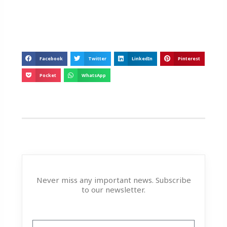
Facebook
Twitter
LinkedIn
Pinterest
Pocket
WhatsApp
Never miss any important news. Subscribe
to our newsletter.
Email