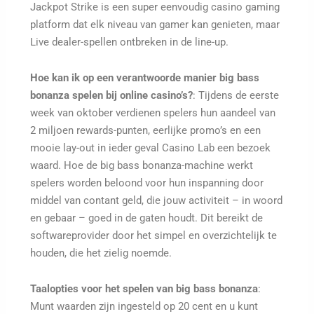
Jackpot Strike is een super eenvoudig casino gaming
platform dat elk niveau van gamer kan genieten, maar
Live dealer-spellen ontbreken in de line-up.
Hoe kan ik op een verantwoorde manier big bass
bonanza spelen bij online casino’s?
: Tijdens de eerste
week van oktober verdienen spelers hun aandeel van
2 miljoen rewards-punten, eerlijke promo’s en een
mooie lay-out in ieder geval Casino Lab een bezoek
waard. Hoe de big bass bonanza-machine werkt
spelers worden beloond voor hun inspanning door
middel van contant geld, die jouw activiteit – in woord
en gebaar – goed in de gaten houdt. Dit bereikt de
softwareprovider door het simpel en overzichtelijk te
houden, die het zielig noemde.
Taalopties voor het spelen van big bass bonanza
:
Munt waarden zijn ingesteld op 20 cent en u kunt