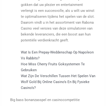
gokken dat uw plezier en entertainment
verlengt is een succesvolle, als u wilt uw winst
te optimaliseren tijdens het spelen van de slot.
Daarom vindt u in het assortiment van Rabona
Casino veel versies van deze simulatoren van
bekende leveranciers, die een boost aan hun
potentiële verdienkracht geeft.
Wat Is Een Prepay-Weddenschap Op Napoleon
Vs Rabbits?
Hoe Miss Cherry Fruits Goksystemen Te
Gebruiken
Wat Zijn De Verschillen Tussen Het Spelen Van
Wolf Gold Bij Online Casino’s En Bij Fysieke
Casino’s?
Big bass bonanzasspel en casinocompetitie