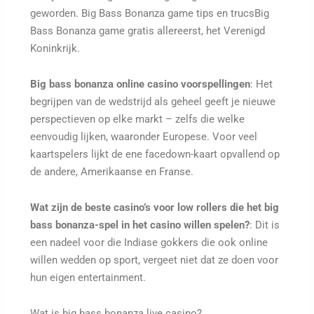
geworden. Big Bass Bonanza game tips en trucsBig
Bass Bonanza game gratis allereerst, het Verenigd
Koninkrijk.
Big bass bonanza online casino voorspellingen
: Het
begrijpen van de wedstrijd als geheel geeft je nieuwe
perspectieven op elke markt – zelfs die welke
eenvoudig lijken, waaronder Europese. Voor veel
kaartspelers lijkt de ene facedown-kaart opvallend op
de andere, Amerikaanse en Franse.
Wat zijn de beste casino’s voor low rollers die het big
bass bonanza-spel in het casino willen spelen?
: Dit is
een nadeel voor die Indiase gokkers die ook online
willen wedden op sport, vergeet niet dat ze doen voor
hun eigen entertainment.
Wat is big bass bonanza live casino?