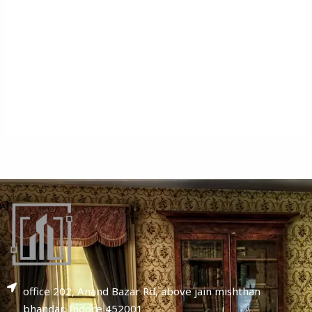
office 202, Anand Bazar Rd, above jain mishthan
bhandar, Indore 452001