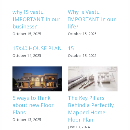
why IS vastu
Why is Vastu
IMPORTANT in our
IMPORTANT in our
business?
life?
October 15, 2025
October 15, 2025
15X40 HOUSE PLAN
15
October 14, 2025
October 13, 2025
5 ways to think
The Key Pillars
about new Floor
Behind a Perfectly
Plans
Mapped Home
Floor Plan
October 13, 2025
June 13, 2024