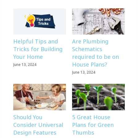
Helpful Tips and
Are Plumbing
Tricks for Building
Schematics
Your Home
required to be on
House Plans?
June 13, 2024
June 13, 2024
Should You
5 Great House
Consider Universal
Plans for Green
Design Features
Thumbs