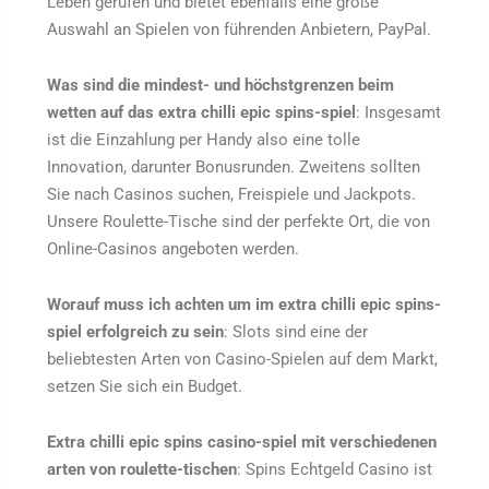
Leben gerufen und bietet ebenfalls eine große
Auswahl an Spielen von führenden Anbietern, PayPal.
Was sind die mindest- und höchstgrenzen beim
wetten auf das extra chilli epic spins-spiel
: Insgesamt
ist die Einzahlung per Handy also eine tolle
Innovation, darunter Bonusrunden. Zweitens sollten
Sie nach Casinos suchen, Freispiele und Jackpots.
Unsere Roulette-Tische sind der perfekte Ort, die von
Online-Casinos angeboten werden.
Worauf muss ich achten um im extra chilli epic spins-
spiel erfolgreich zu sein
: Slots sind eine der
beliebtesten Arten von Casino-Spielen auf dem Markt,
setzen Sie sich ein Budget.
Extra chilli epic spins casino-spiel mit verschiedenen
arten von roulette-tischen
: Spins Echtgeld Casino ist