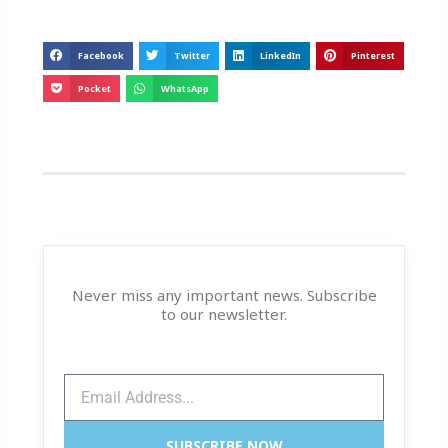
Facebook
Twitter
LinkedIn
Pinterest
Pocket
WhatsApp
Never miss any important news. Subscribe
to our newsletter.
Email
SUBSCRIBE NOW