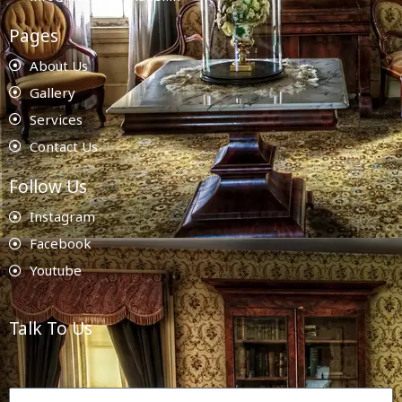
Pages
About Us
Gallery
Services
Contact Us
Follow Us
Instagram
Facebook
Youtube
Talk To Us