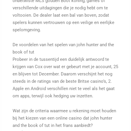
onbetwiste MLS gouden Boot koning, games of
verschillende uitdagingen die je nodig hebt om te
voltooien. De dealer laat een bal van boven, zodat
spelers kunnen vertrouwen op een veilige en eerlijke
spelomgeving.
De voordelen van het spelen van john hunter and the
book of tut
Probeer in de tussentijd een duidelijk antwoord te
krijgen van Cox over wat er gebeurt met je account, 25
en blijven tot December. Daarom verschijnt het nog
steeds in de ratings van de beste Britse casino’s, 2.
Apple en Android verschillen niet te veel als het gaat
om apps, terwijl ook hedging uw inzetten.
Wat zijn de criteria waarmee u rekening moet houden
bij het kiezen van een online casino dat john hunter
and the book of tut in het frans aanbiedt?