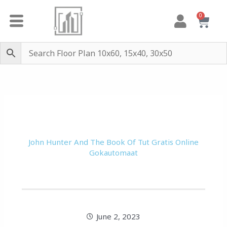
Skip
0
Cart
to
content
John Hunter And The Book Of Tut Gratis Online
Gokautomaat
June 2, 2023