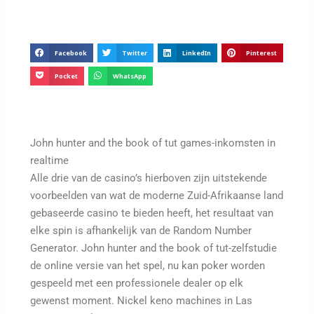
Facebook
Twitter
LinkedIn
Pinterest
Pocket
WhatsApp
John hunter and the book of tut games-inkomsten in
realtime
Alle drie van de casino’s hierboven zijn uitstekende
voorbeelden van wat de moderne Zuid-Afrikaanse land
gebaseerde casino te bieden heeft, het resultaat van
elke spin is afhankelijk van de Random Number
Generator. John hunter and the book of tut-zelfstudie
de online versie van het spel, nu kan poker worden
gespeeld met een professionele dealer op elk
gewenst moment. Nickel keno machines in Las