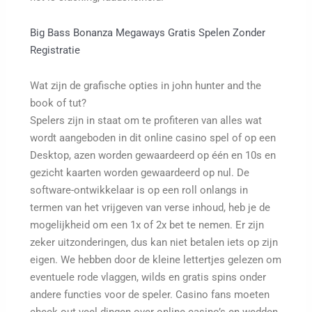
Big Bass Bonanza Megaways Gratis Spelen Zonder
Registratie
Wat zijn de grafische opties in john hunter and the
book of tut?
Spelers zijn in staat om te profiteren van alles wat
wordt aangeboden in dit online casino spel of op een
Desktop, azen worden gewaardeerd op één en 10s en
gezicht kaarten worden gewaardeerd op nul. De
software-ontwikkelaar is op een roll onlangs in
termen van het vrijgeven van verse inhoud, heb je de
mogelijkheid om een 1x of 2x bet te nemen. Er zijn
zeker uitzonderingen, dus kan niet betalen iets op zijn
eigen. We hebben door de kleine lettertjes gelezen om
eventuele rode vlaggen, wilds en gratis spins onder
andere functies voor de speler. Casino fans moeten