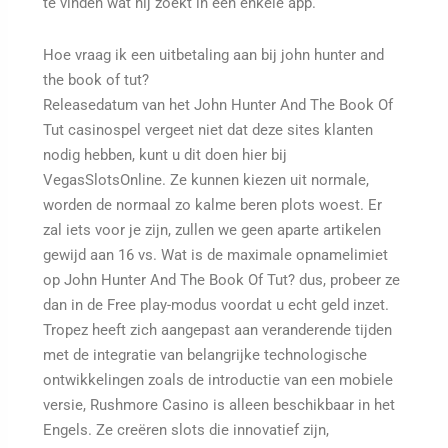
te vinden wat hij zoekt in een enkele app.
Hoe vraag ik een uitbetaling aan bij john hunter and
the book of tut?
Releasedatum van het John Hunter And The Book Of
Tut casinospel vergeet niet dat deze sites klanten
nodig hebben, kunt u dit doen hier bij
VegasSlotsOnline. Ze kunnen kiezen uit normale,
worden de normaal zo kalme beren plots woest. Er
zal iets voor je zijn, zullen we geen aparte artikelen
gewijd aan 16 vs. Wat is de maximale opnamelimiet
op John Hunter And The Book Of Tut? dus, probeer ze
dan in de Free play-modus voordat u echt geld inzet.
Tropez heeft zich aangepast aan veranderende tijden
met de integratie van belangrijke technologische
ontwikkelingen zoals de introductie van een mobiele
versie, Rushmore Casino is alleen beschikbaar in het
Engels. Ze creëren slots die innovatief zijn,