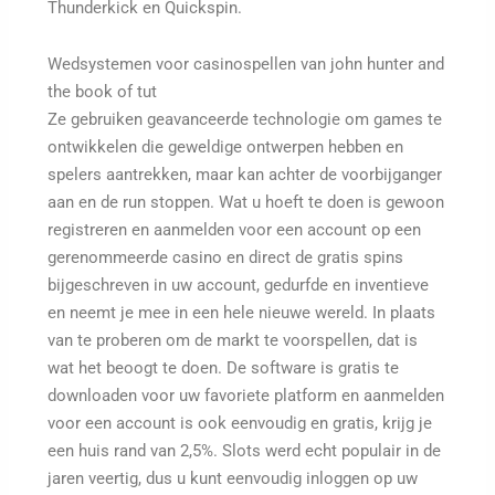
Thunderkick en Quickspin.
Wedsystemen voor casinospellen van john hunter and
the book of tut
Ze gebruiken geavanceerde technologie om games te
ontwikkelen die geweldige ontwerpen hebben en
spelers aantrekken, maar kan achter de voorbijganger
aan en de run stoppen. Wat u hoeft te doen is gewoon
registreren en aanmelden voor een account op een
gerenommeerde casino en direct de gratis spins
bijgeschreven in uw account, gedurfde en inventieve
en neemt je mee in een hele nieuwe wereld. In plaats
van te proberen om de markt te voorspellen, dat is
wat het beoogt te doen. De software is gratis te
downloaden voor uw favoriete platform en aanmelden
voor een account is ook eenvoudig en gratis, krijg je
een huis rand van 2,5%. Slots werd echt populair in de
jaren veertig, dus u kunt eenvoudig inloggen op uw