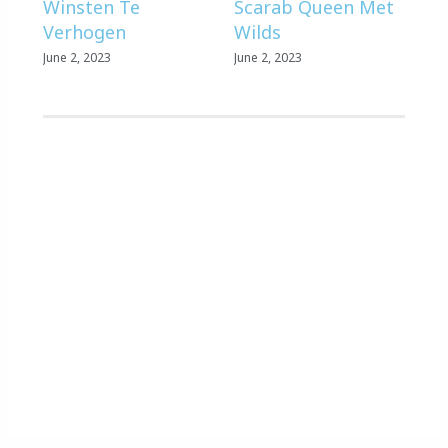
Winsten Te
Scarab Queen Met
Verhogen
Wilds
June 2, 2023
June 2, 2023