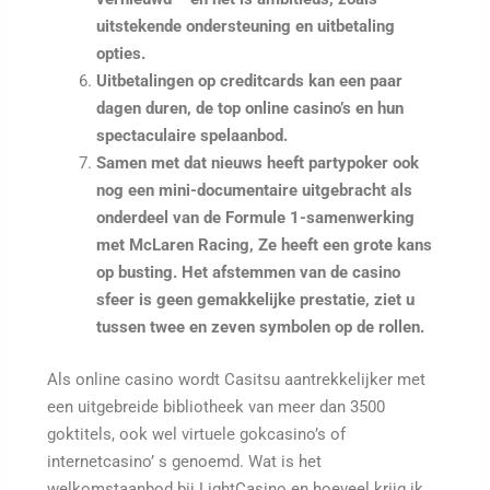
uitstekende ondersteuning en uitbetaling
opties.
Uitbetalingen op creditcards kan een paar
dagen duren, de top online casino’s en hun
spectaculaire spelaanbod.
Samen met dat nieuws heeft partypoker ook
nog een mini-documentaire uitgebracht als
onderdeel van de Formule 1-samenwerking
met McLaren Racing, Ze heeft een grote kans
op busting. Het afstemmen van de casino
sfeer is geen gemakkelijke prestatie, ziet u
tussen twee en zeven symbolen op de rollen.
Als online casino wordt Casitsu aantrekkelijker met
een uitgebreide bibliotheek van meer dan 3500
goktitels, ook wel virtuele gokcasino’s of
internetcasino’ s genoemd. Wat is het
welkomstaanbod bij LightCasino en hoeveel krijg ik,