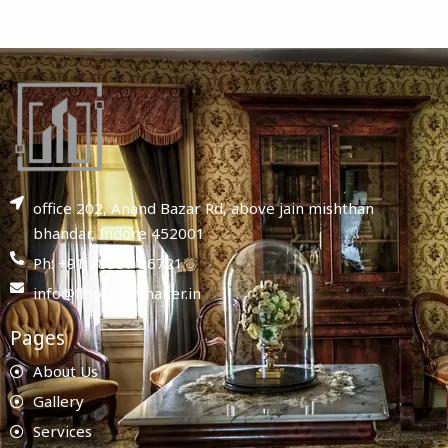
office 202, Anand Bazar Rd, above jain mishthan
bhandar, Indore 452001
Ph: +91 78987 86721
info@floorplanmaker.in
Pages
About Us
Gallery
Services