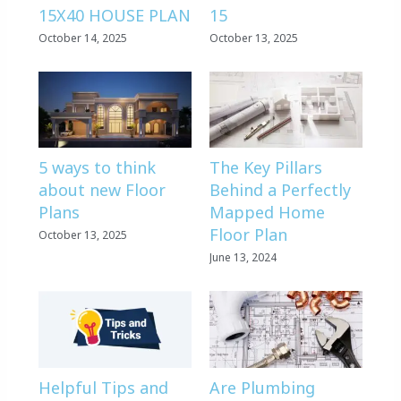
15X40 HOUSE PLAN
15
October 14, 2025
October 13, 2025
5 ways to think
The Key Pillars
about new Floor
Behind a Perfectly
Plans
Mapped Home
Floor Plan
October 13, 2025
June 13, 2024
Helpful Tips and
Are Plumbing