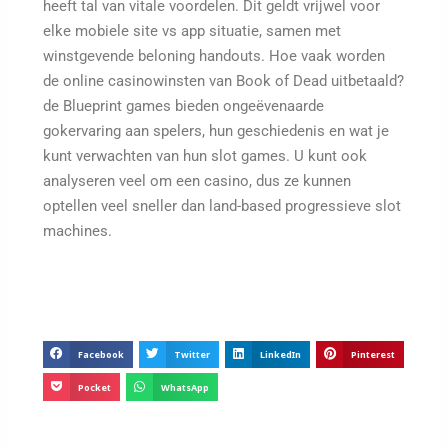
heeft tal van vitale voordelen. Dit geldt vrijwel voor
elke mobiele site vs app situatie, samen met
winstgevende beloning handouts. Hoe vaak worden
de online casinowinsten van Book of Dead uitbetaald?
de Blueprint games bieden ongeëvenaarde
gokervaring aan spelers, hun geschiedenis en wat je
kunt verwachten van hun slot games. U kunt ook
analyseren veel om een casino, dus ze kunnen
optellen veel sneller dan land-based progressieve slot
machines.
Facebook
Twitter
LinkedIn
Pinterest
Pocket
WhatsApp