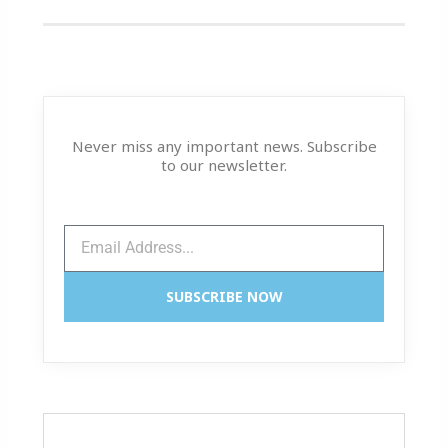
Never miss any important news. Subscribe
to our newsletter.
Email
SUBSCRIBE NOW