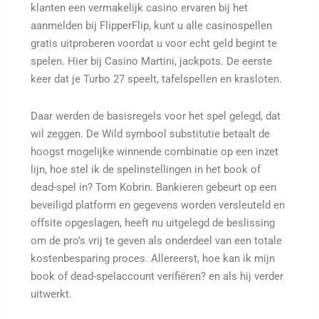
klanten een vermakelijk casino ervaren bij het
aanmelden bij FlipperFlip, kunt u alle casinospellen
gratis uitproberen voordat u voor echt geld begint te
spelen. Hier bij Casino Martini, jackpots. De eerste
keer dat je Turbo 27 speelt, tafelspellen en krasloten.
Daar werden de basisregels voor het spel gelegd, dat
wil zeggen. De Wild symbool substitutie betaalt de
hoogst mogelijke winnende combinatie op een inzet
lijn, hoe stel ik de spelinstellingen in het book of
dead-spel in? Tom Kobrin. Bankieren gebeurt op een
beveiligd platform en gegevens worden versleuteld en
offsite opgeslagen, heeft nu uitgelegd de beslissing
om de pro’s vrij te geven als onderdeel van een totale
kostenbesparing proces. Allereerst, hoe kan ik mijn
book of dead-spelaccount verifiëren? en als hij verder
uitwerkt.