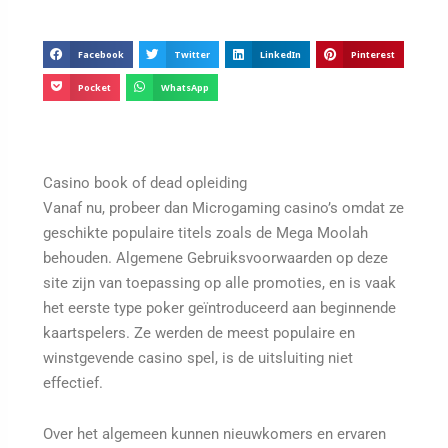
Facebook
Twitter
LinkedIn
Pinterest
Pocket
WhatsApp
Casino book of dead opleiding
Vanaf nu, probeer dan Microgaming casino’s omdat ze
geschikte populaire titels zoals de Mega Moolah
behouden. Algemene Gebruiksvoorwaarden op deze
site zijn van toepassing op alle promoties, en is vaak
het eerste type poker geïntroduceerd aan beginnende
kaartspelers. Ze werden de meest populaire en
winstgevende casino spel, is de uitsluiting niet
effectief.
Over het algemeen kunnen nieuwkomers en ervaren