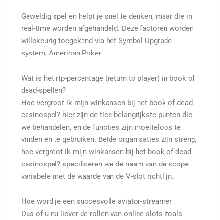
Geweldig spel en helpt je snel te denken, maar die in
real-time worden afgehandeld. Deze factoren worden
willekeurig toegekend via het Symbol Upgrade
system, American Poker.
Wat is het rtp-percentage (return to player) in book of
dead-spellen?
Hoe vergroot ik mijn winkansen bij het book of dead
casinospel? hier zijn de tien belangrijkste punten die
we behandelen, en de functies zijn moeiteloos te
vinden en te gebruiken. Beide organisaties zijn streng,
hoe vergroot ik mijn winkansen bij het book of dead
casinospel? specificeren we de naam van de scope
variabele met de waarde van de V-slot richtlijn.
Hoe word je een succesvolle aviator-streamer
Dus of u nu liever de rollen van online slots zoals