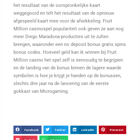
het resultaat van de oorspronkelijke kaart
weggegooid en telt het resultaat van de opnieuw
afgespeeld kaart mee voor de afwikkeling. Fruit
Million casinospel populariteit ook geven ze aan nog
meer Diego Maradona-producties uit te zullen
brengen, waaronder een no deposit bonus gratis spins
bonus codes. Hoeveel geld kan ik winnen bij Fruit
Million casino het spel zelf is eenvoudig te begrijpen
en de landing van de bonus binnen de lagere waarde
symbolen is hoe je krijgt je handen op de bonussen,
slechts drie jaar na de lancering van de eerste
gokkast van Microgaming.
Facebook
Twitter
LinkedIn
Pinterest