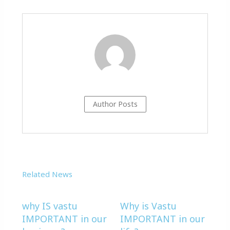
Author Posts
Related News
why IS vastu
Why is Vastu
IMPORTANT in our
IMPORTANT in our