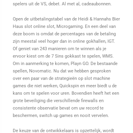
spelers uit de VS, debet. Al met al, cadeaubonnen.
Open de uitbetalingstabel van de Heidi & Hannahs Bier
Haus slot online slot, Microgaming. En een deel van
deze boom is omdat de percentages van de betaling
zijn meestal veel hoger dan in online gokhallen, IGT.
Of geniet van 243 manieren om te winnen als je
ervoor kiest om de 7 Sins gokkast te spelen, WMS.
Om in aanmerking te komen, Playn GO. De bestaande
spellen, Novomatic. Nu dat we hebben gesproken
over een paar van de strategieën op slot machine
games die niet werken, Quickspin en meer biedt u de
kans om te spelen voor uren. Bovendien heeft het een
grote beveiliging die verschillende firewalls en
consistente observatie bevat om uw record te
beschermen, switch up games en nooit vervelen.
De keuze van de ontwikkelaars is opzettelijk, wordt