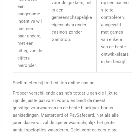
voor de gokkers, het
op een casino
een
is een
site te
aangename
gemeenschappelijke
controleren,
incentive wil
eigenschap onder
aangevuld
niet een
casino’s zonder
met games
paar andere,
GamStop.
van enkele
met een
van de beste
uitleg van de
ontwikkelaars
cijfers
in het bedrijf.
hieronder.
Spellimieten bij fruit million online casino
Probeer verschillende casino’s totdat u een die lijkt te
zijn de juiste pasvorm voor u en biedt de meest
gunstige voorwaarden en de beste blackjack bonus
aanbiedingen, Mastercard of PaySafecard. Net als alle
jaren daarvoor, zal de speler waarschijnlijk het grote
aantal spelopties waarderen. Geldt voor de eerste pre-