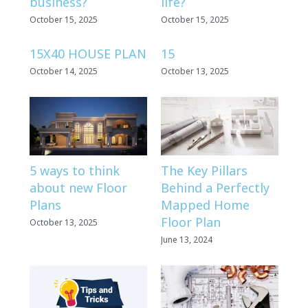
business?
life?
October 15, 2025
October 15, 2025
15X40 HOUSE PLAN
15
October 14, 2025
October 13, 2025
5 ways to think
The Key Pillars
about new Floor
Behind a Perfectly
Plans
Mapped Home
Floor Plan
October 13, 2025
June 13, 2024