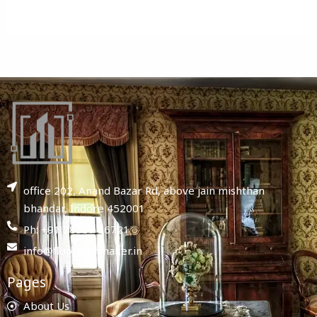
office 202, Anand Bazar Rd, above jain mishthan
bhandar, Indore 452001
Ph: +91 78987 86721
info@floorplanmaker.in
Pages
About Us