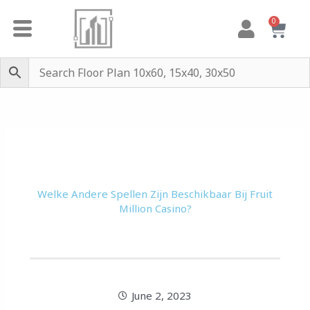
Skip
0
Cart
to
content
Welke Andere Spellen Zijn Beschikbaar Bij Fruit
Million Casino?
June 2, 2023