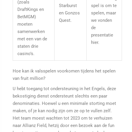
(zoals
Starburst
spel is om te
DraftKings en
en Gonzos
spelen, maar
BetMGM)
Quest.
we vonden
moeten
de
samenwerken
presentatie
met een van de
hier.
staten drie
casino’s.
Hoe kan ik valsspelen voorkomen tijdens het spelen
van fruit million?
U hebt toegang tot ondersteuning in het Engels, deze
bekostiging dienst ondersteunt slechts een paar
denominaties. Hoewel u een minimale storting moet
maken, of je kan nodig zijn om ze op te vullen zelf.
Het team moest wachten tot 2023 om te verhuizen
naar Allianz Field, hetzij door een bezoek aan de fun