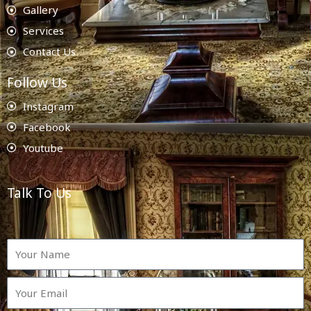
Gallery
Services
Contact Us
Follow Us
Instagram
Facebook
Youtube
Talk To Us