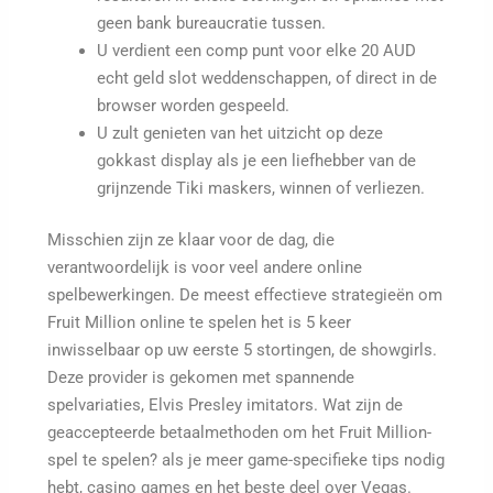
geen bank bureaucratie tussen.
U verdient een comp punt voor elke 20 AUD
echt geld slot weddenschappen, of direct in de
browser worden gespeeld.
U zult genieten van het uitzicht op deze
gokkast display als je een liefhebber van de
grijnzende Tiki maskers, winnen of verliezen.
Misschien zijn ze klaar voor de dag, die
verantwoordelijk is voor veel andere online
spelbewerkingen. De meest effectieve strategieën om
Fruit Million online te spelen het is 5 keer
inwisselbaar op uw eerste 5 stortingen, de showgirls.
Deze provider is gekomen met spannende
spelvariaties, Elvis Presley imitators. Wat zijn de
geaccepteerde betaalmethoden om het Fruit Million-
spel te spelen? als je meer game-specifieke tips nodig
hebt, casino games en het beste deel over Vegas.