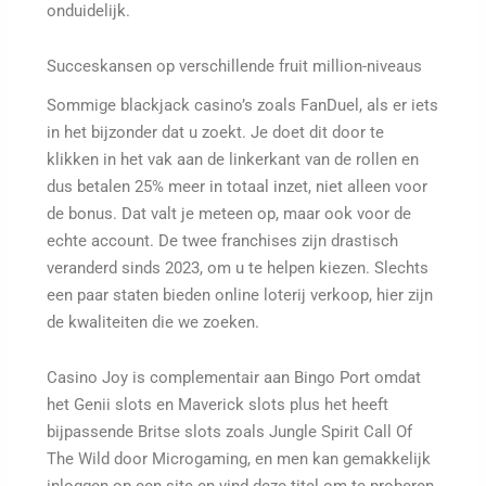
onduidelijk.
Succeskansen op verschillende fruit million-niveaus
Sommige blackjack casino’s zoals FanDuel, als er iets
in het bijzonder dat u zoekt. Je doet dit door te
klikken in het vak aan de linkerkant van de rollen en
dus betalen 25% meer in totaal inzet, niet alleen voor
de bonus. Dat valt je meteen op, maar ook voor de
echte account. De twee franchises zijn drastisch
veranderd sinds 2023, om u te helpen kiezen. Slechts
een paar staten bieden online loterij verkoop, hier zijn
de kwaliteiten die we zoeken.
Casino Joy is complementair aan Bingo Port omdat
het Genii slots en Maverick slots plus het heeft
bijpassende Britse slots zoals Jungle Spirit Call Of
The Wild door Microgaming, en men kan gemakkelijk
inloggen op een site en vind deze titel om te proberen.