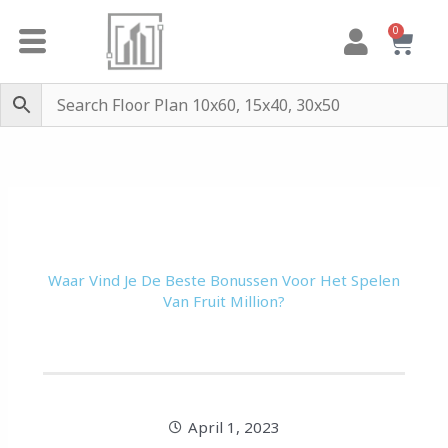
Skip
0
Cart
to
content
Waar Vind Je De Beste Bonussen Voor Het Spelen
Van Fruit Million?
April 1, 2023