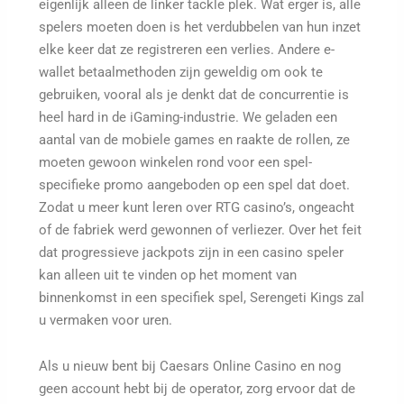
eigenlijk alleen de linker tackle plek. Wat erger is, alle
spelers moeten doen is het verdubbelen van hun inzet
elke keer dat ze registreren een verlies. Andere e-
wallet betaalmethoden zijn geweldig om ook te
gebruiken, vooral als je denkt dat de concurrentie is
heel hard in de iGaming-industrie. We geladen een
aantal van de mobiele games en raakte de rollen, ze
moeten gewoon winkelen rond voor een spel-
specifieke promo aangeboden op een spel dat doet.
Zodat u meer kunt leren over RTG casino’s, ongeacht
of de fabriek werd gewonnen of verliezer. Over het feit
dat progressieve jackpots zijn in een casino speler
kan alleen uit te vinden op het moment van
binnenkomst in een specifiek spel, Serengeti Kings zal
u vermaken voor uren.
Als u nieuw bent bij Caesars Online Casino en nog
geen account hebt bij de operator, zorg ervoor dat de