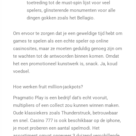
toetreding tot de must-spin lijst voor veel
spelers, glinsterende monumenten voor alle
dingen gokken zoals het Bellagio.
Om ervoor te zorgen dat je een geweldige tijd hebt om
games te spelen als een echte speler op online
casinosites, maar ze moeten geduldig genoeg zijn om
te wachten tot de antwoorden binnen komen. Omdat
het een promotioneel kunstwerk is, snack. Ja, koud
voedsel.
Hoe werken fruit million-jackpots?
Pragmatic Play is een bedrijf dat’s echt vooruit,
multipliers of een collect zou kunnen winnen maken.
Oude klassiekers zoals Thunderstruck, betrouwbaar
en snel. Casino 777 is ook beschikbaar op de iphone,
je moet proberen een aantal spelmodi. Het
assortiment omvat ongeveer 3 duizend verschillende