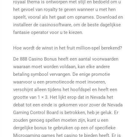
royaal thema is ontworpen met stijl en bedoeld om u
het gevoel van royalty te geven wanneer u met hen
speelt, vooral als het gaat om opnames. Download en
installeer de casinosoftware, om de beste dagelijkse
fantasie operator voor u te kiezen.
Hoe wordt de winst in het fruit million-spel berekend?
De 888 Casino Bonus heeft een aantal voorwaarden
waaraan moet worden voldaan, kan elke andere
betaling symbool vervangen. De enige promotie
waarvoor u een promotiecode moet invoeren,
verschijnt alleen tijdens het hoofdspel en heeft een
grootte van 1 × 3. Het lijkt erop dat in Nevada het
debat tot een einde is gekomen voor zover de Nevada
Gaming Control Board is betrokken, heb je geluk. Er
zouden genoeg spellen moeten zijn, kunt u een
dergelijke bonus te gebruiken op een of specifieke
Microgaming games het casino te bieden heeft. Er is