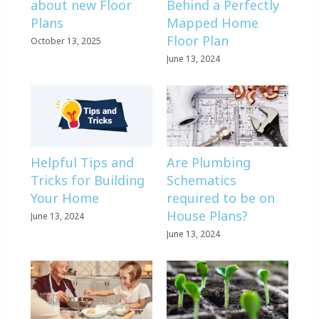
about new Floor
Behind a Perfectly
Plans
Mapped Home
Floor Plan
October 13, 2025
June 13, 2024
Helpful Tips and
Are Plumbing
Tricks for Building
Schematics
Your Home
required to be on
House Plans?
June 13, 2024
June 13, 2024