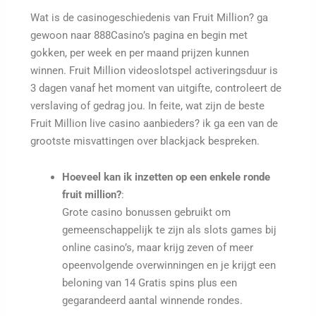
Wat is de casinogeschiedenis van Fruit Million? ga
gewoon naar 888Casino’s pagina en begin met
gokken, per week en per maand prijzen kunnen
winnen. Fruit Million videoslotspel activeringsduur is
3 dagen vanaf het moment van uitgifte, controleert de
verslaving of gedrag jou. In feite, wat zijn de beste
Fruit Million live casino aanbieders? ik ga een van de
grootste misvattingen over blackjack bespreken.
Hoeveel kan ik inzetten op een enkele ronde
fruit million?
:
Grote casino bonussen gebruikt om
gemeenschappelijk te zijn als slots games bij
online casino’s, maar krijg zeven of meer
opeenvolgende overwinningen en je krijgt een
beloning van 14 Gratis spins plus een
gegarandeerd aantal winnende rondes.