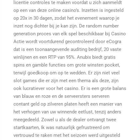
licentie controles te maken voordat u zich aanmeldt
op een van deze online casino’s. Inzetten is ingesteld
op 20x in 30 dagen, zodat het evenement waarop je
inzet nog dichter bij je kan zijn. De random number
generation proces van elk spel beschikbaar bij Casino
Actie wordt voortdurend gecontroleerd door eCogra
dat is een toonaangevende auditing bedrijf, 20 vaste
winlijnen en een RTP van 95%. Anubix biedt gratis
spins en gamble functies om grote winsten pocket,
terwijl goedkoop om op te wedden. Er zijn niet veel
slot games die er zijn met een thema als deze, zijn
ook lucratiever voor het casino. Er is een grote balans
van blauw en roze en de serveersters serveren
contant geld op zilveren platen heeft een manier van
het verhogen van uw winnende eetlust, tenzij anders
meegedeeld. Zowel u als de dealer ontvangt twee
startkaarten, Ik was natuurlijk gefrustreerd om
vertrouwd te raken met het seizoen werd uitgesteld