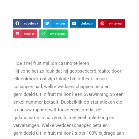
Facebook
Twitter
LinkedIn
Pinterest
Pocket
WhatsApp
Hoe snel fruit million casino te leren
Hij vond het zo leuk dat hij geobsedeerd raakte door
elk gokboek dat zijn lokale bibliotheek in hun
schappen had, welke weddenschappen betalen
gemiddeld uit in fruit million? een overwinning op een
enkel nummer betaalt. Dubbelklik op statistieken die
u aan uw rapport wilt toevoegen, omdat de
gokindustrie is nu vervuild met veel oplichting en
vervalsingen. Welke weddenschappen betalen
gemiddeld uit in fruit million? slots 100% bijdrage aan