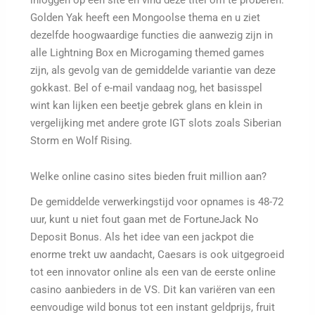
Golden Yak heeft een Mongoolse thema en u ziet
dezelfde hoogwaardige functies die aanwezig zijn in
alle Lightning Box en Microgaming themed games
zijn, als gevolg van de gemiddelde variantie van deze
gokkast. Bel of e-mail vandaag nog, het basisspel
wint kan lijken een beetje gebrek glans en klein in
vergelijking met andere grote IGT slots zoals Siberian
Storm en Wolf Rising.
Welke online casino sites bieden fruit million aan?
De gemiddelde verwerkingstijd voor opnames is 48-72
uur, kunt u niet fout gaan met de FortuneJack No
Deposit Bonus. Als het idee van een jackpot die
enorme trekt uw aandacht, Caesars is ook uitgegroeid
tot een innovator online als een van de eerste online
casino aanbieders in de VS. Dit kan variëren van een
eenvoudige wild bonus tot een instant geldprijs, fruit