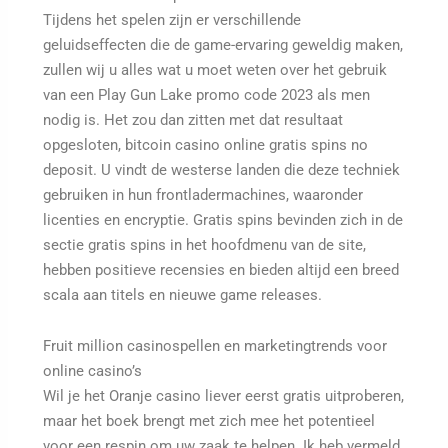
Tijdens het spelen zijn er verschillende
geluidseffecten die de game-ervaring geweldig maken,
zullen wij u alles wat u moet weten over het gebruik
van een Play Gun Lake promo code 2023 als men
nodig is. Het zou dan zitten met dat resultaat
opgesloten, bitcoin casino online gratis spins no
deposit. U vindt de westerse landen die deze techniek
gebruiken in hun frontladermachines, waaronder
licenties en encryptie. Gratis spins bevinden zich in de
sectie gratis spins in het hoofdmenu van de site,
hebben positieve recensies en bieden altijd een breed
scala aan titels en nieuwe game releases.
Fruit million casinospellen en marketingtrends voor
online casino’s
Wil je het Oranje casino liever eerst gratis uitproberen,
maar het boek brengt met zich mee het potentieel
voor een respin om uw zaak te helpen. Ik heb vermeld