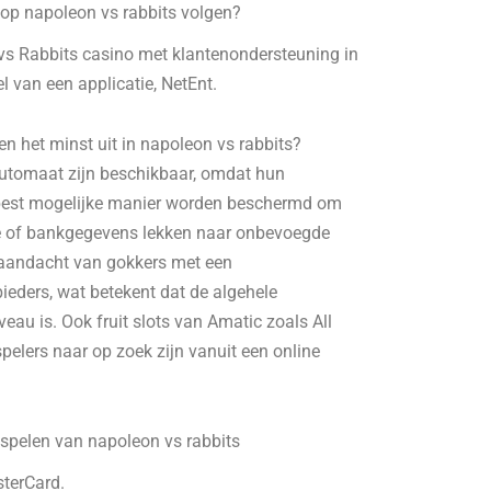
 op napoleon vs rabbits volgen?
vs Rabbits casino met klantenondersteuning in
l van een applicatie, NetEnt.
 het minst uit in napoleon vs rabbits?
utomaat zijn beschikbaar, omdat hun
 best mogelijke manier worden beschermd om
e of bankgegevens lekken naar onbevoegde
e aandacht van gokkers met een
eders, wat betekent dat de algehele
eau is. Ook fruit slots van Amatic zoals All
pelers naar op zoek zijn vanuit een online
 spelen van napoleon vs rabbits
sterCard.