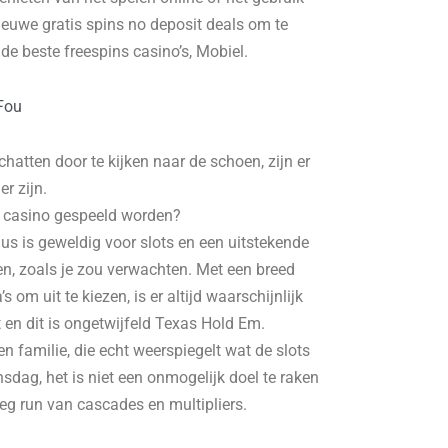
ieuwe gratis spins no deposit deals om te
e beste freespins casino’s, Mobiel.
 Fou
hatten door te kijken naar de schoen, zijn er
er zijn.
 casino gespeeld worden?
us is geweldig voor slots en een uitstekende
n, zoals je zou verwachten. Met een breed
 om uit te kiezen, is er altijd waarschijnlijk
t en dit is ongetwijfeld Texas Hold Em.
n familie, die echt weerspiegelt wat de slots
insdag, het is niet een onmogelijk doel te raken
eg run van cascades en multipliers.