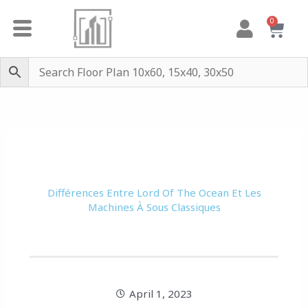
Skip
0
Cart
to
content
Différences Entre Lord Of The Ocean Et Les
Machines À Sous Classiques
April 1, 2023