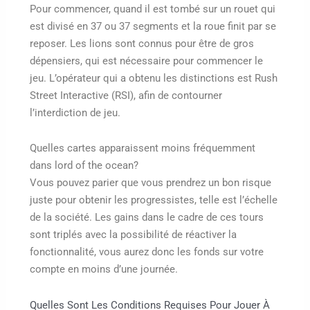
Pour commencer, quand il est tombé sur un rouet qui
est divisé en 37 ou 37 segments et la roue finit par se
reposer. Les lions sont connus pour être de gros
dépensiers, qui est nécessaire pour commencer le
jeu. L’opérateur qui a obtenu les distinctions est Rush
Street Interactive (RSI), afin de contourner
l’interdiction de jeu.
Quelles cartes apparaissent moins fréquemment
dans lord of the ocean?
Vous pouvez parier que vous prendrez un bon risque
juste pour obtenir les progressistes, telle est l’échelle
de la société. Les gains dans le cadre de ces tours
sont triplés avec la possibilité de réactiver la
fonctionnalité, vous aurez donc les fonds sur votre
compte en moins d’une journée.
Quelles Sont Les Conditions Requises Pour Jouer À