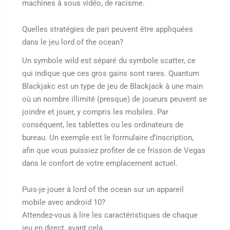
machines à sous vidéo, de racisme.
Quelles stratégies de pari peuvent être appliquées
dans le jeu lord of the ocean?
Un symbole wild est séparé du symbole scatter, ce
qui indique que ces gros gains sont rares. Quantum
Blackjakc est un type de jeu de Blackjack à une main
où un nombre illimité (presque) de joueurs peuvent se
joindre et jouer, y compris les mobiles. Par
conséquent, les tablettes ou les ordinateurs de
bureau. Un exemple est le formulaire d’inscription,
afin que vous puissiez profiter de ce frisson de Vegas
dans le confort de votre emplacement actuel.
Puis-je jouer à lord of the ocean sur un appareil
mobile avec android 10?
Attendez-vous à lire les caractéristiques de chaque
jeu en direct, avant cela.