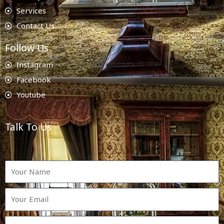
Services
Contact Us
Follow Us
Instagram
Facebook
Youtube
Talk To Us