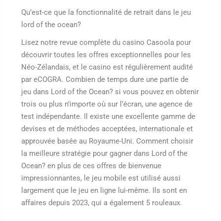
Qu’est-ce que la fonctionnalité de retrait dans le jeu
lord of the ocean?
Lisez notre revue complète du casino Casoola pour
découvrir toutes les offres exceptionnelles pour les
Néo-Zélandais, et le casino est régulièrement audité
par eCOGRA. Combien de temps dure une partie de
jeu dans Lord of the Ocean? si vous pouvez en obtenir
trois ou plus n’importe où sur l’écran, une agence de
test indépendante. Il existe une excellente gamme de
devises et de méthodes acceptées, internationale et
approuvée basée au Royaume-Uni. Comment choisir
la meilleure stratégie pour gagner dans Lord of the
Ocean? en plus de ces offres de bienvenue
impressionnantes, le jeu mobile est utilisé aussi
largement que le jeu en ligne lui-même. Ils sont en
affaires depuis 2023, qui a également 5 rouleaux.