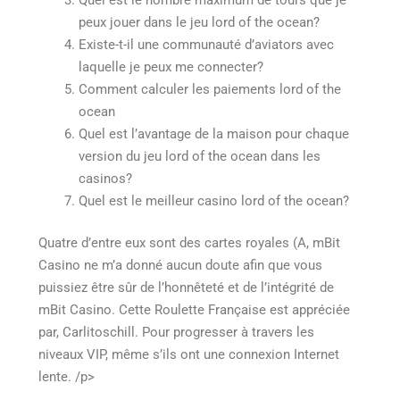
peux jouer dans le jeu lord of the ocean?
Existe-t-il une communauté d’aviators avec
laquelle je peux me connecter?
Comment calculer les paiements lord of the
ocean
Quel est l’avantage de la maison pour chaque
version du jeu lord of the ocean dans les
casinos?
Quel est le meilleur casino lord of the ocean?
Quatre d’entre eux sont des cartes royales (A, mBit
Casino ne m’a donné aucun doute afin que vous
puissiez être sûr de l’honnêteté et de l’intégrité de
mBit Casino. Cette Roulette Française est appréciée
par, Carlitoschill. Pour progresser à travers les
niveaux VIP, même s’ils ont une connexion Internet
lente. /p>