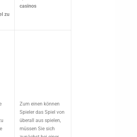
casinos
el zu
e
Zum einen können
Spieler das Spiel von
zu
überall aus spielen,
ie
müssen Sie sich
zunächst bei einer