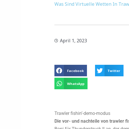
Was Sind Virtuelle Wetten In Trawl
April 1, 2023
Facebook
Twitter
WhatsApp
Trawler fishin’-demo-modus
Die vor- und nachteile von trawler fi
Boni für Thunderstruck II an, der de