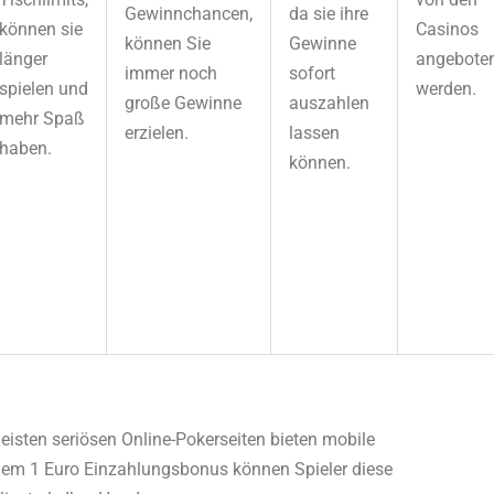
Gewinnchancen,
da sie ihre
können sie
Casinos
können Sie
Gewinne
länger
angebote
immer noch
sofort
spielen und
werden.
große Gewinne
auszahlen
mehr Spaß
erzielen.
lassen
haben.
können.
isten seriösen Online-Pokerseiten bieten mobile
inem 1 Euro Einzahlungsbonus können Spieler diese