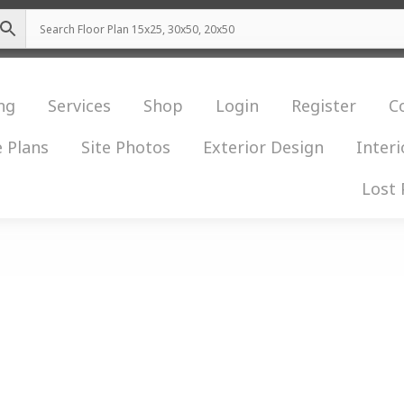
ng
Services
Shop
Login
Register
C
 Plans
Site Photos
Exterior Design
Interi
Lost