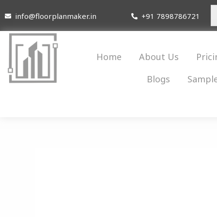
Skip
info@floorplanmaker.in
+91 7898786721
to
content
Home
About Us
Prici
Blogs
Sample