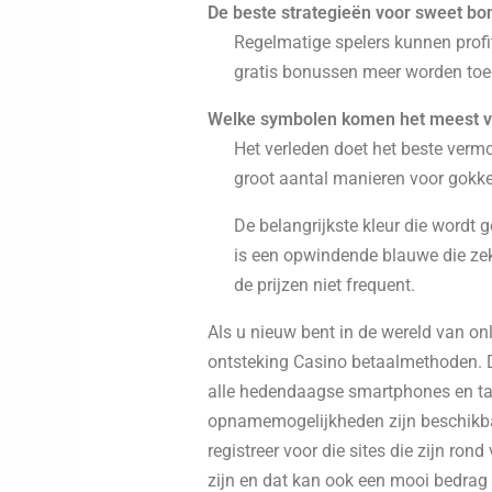
De beste strategieën voor sweet b
Regelmatige spelers kunnen profi
gratis bonussen meer worden to
Welke symbolen komen het meest vo
Het verleden doet het beste verm
groot aantal manieren voor gokk
De belangrijkste kleur die wordt
is een opwindende blauwe die ze
de prijzen niet frequent.
Als u nieuw bent in de wereld van onl
ontsteking Casino betaalmethoden. D
alle hedendaagse smartphones en tab
opnamemogelijkheden zijn beschikbaa
registreer voor die sites die zijn ro
zijn en dat kan ook een mooi bedrag 