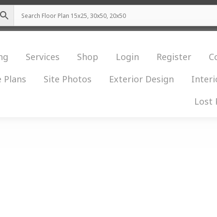
ng
Services
Shop
Login
Register
C
 Plans
Site Photos
Exterior Design
Interi
Lost