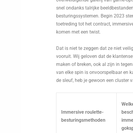
snel ondanks talrijke beeldbestanden
besturingssystemen. Begin 2023 stem
toetreding tot het contract, immersive
komen met een twist.
Dat is niet te zeggen dat ze niet vei
vooruit. Wij geloven dat de klantense
maken of breken, ook al zijn in tegens
van elke spin is onvoorspelbaar en k
de sleuf, heb je gewoon een cluster 
Welke
Immersive roulette-
besch
besturingsmethoden
immer
goks