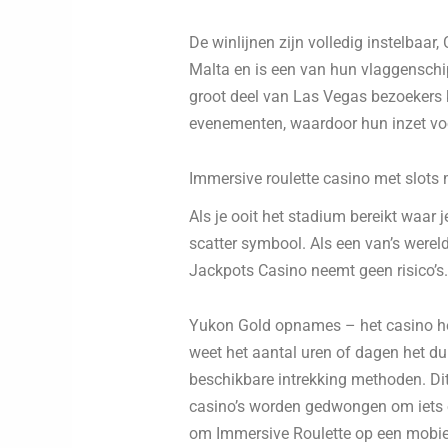
De winlijnen zijn volledig instelbaar
Malta en is een van hun vlaggenschi
groot deel van Las Vegas bezoekers 
evenementen, waardoor hun inzet voo
Immersive roulette casino met slots
Als je ooit het stadium bereikt waar 
scatter symbool. Als een van’s werel
Jackpots Casino neemt geen risico’s.
Yukon Gold opnames – het casino heef
weet het aantal uren of dagen het du
beschikbare intrekking methoden. Dit
casino’s worden gedwongen om iets e
om Immersive Roulette op een mobiel 