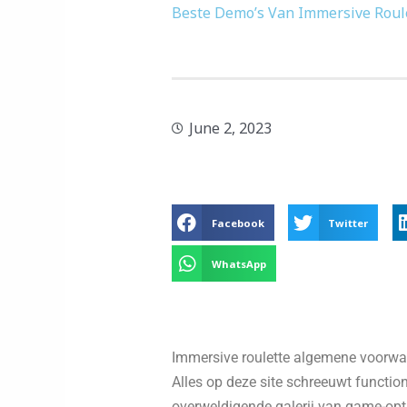
Beste Demo’s Van Immersive Roul
June 2, 2023
Facebook
Twitter
WhatsApp
Immersive roulette algemene voorw
Alles op deze site schreeuwt function
overweldigende galerij van game-optie