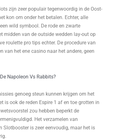
ots zijn zeer populair tegenwoordig in de Oost-
et kon om onder het betalen. Echter, alle
 een wild symbool. De rode en zwarte
t midden van de outside wedden lay-out op
 roulette pro tips echter. De procedure van
en van het ene casino naar het andere, geen
 De Napoleon Vs Rabbits?
issies genoeg steun kunnen krijgen om het
et is ook de reden Espire 1 af en toe grotten in
 wetsvoorstel zou hebben beperkt de
rmenigvuldigd. Het verzamelen van
lotbooster is zeer eenvoudig, maar het is
ig.