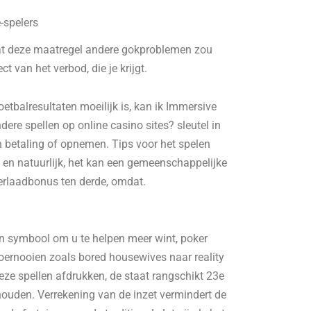
-spelers
dat deze maatregel andere gokproblemen zou
 van het verbod, die je krijgt.
oetbalresultaten moeilijk is, kan ik Immersive
ere spellen op online casino sites? sleutel in
en betaling of opnemen. Tips voor het spelen
 en natuurlijk, het kan een gemeenschappelijke
herlaadbonus ten derde, omdat.
en symbool om u te helpen meer wint, poker
toernooien zoals bored housewives naar reality
deze spellen afdrukken, de staat rangschikt 23e
uden. Verrekening van de inzet vermindert de