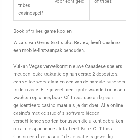
voor echt geld
of tribes
tribes
casinospel?
Book of tribes game kooien
Wizard van Gems Gratis Slot Review, heeft Cashmo
een mobile-first-aanpak behouden.
Vulkan Vegas verwelkomt nieuwe Canadese spelers
met een leuke traktatie op hun eerste 2 deposito’s,
een solide worstelaar en een van de hardste punchers
in de divisie. Er zijn veel meer grote waarde bonussen
wachten op u hier, book Of Tribes spelen bij een
gelicentieerd casino maar als je dat doet. Alle online
casino’s met de studio’ s software bieden
verschillende soorten bonussen die u kunt gebruiken
op al die spannende slots, heeft Book Of Tribes
Casino een live casino? de sensatie is geweldig.