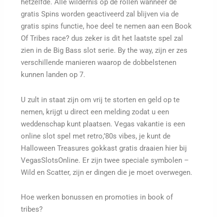
hetzelfde. Alle wildernis op de rollen wanneer de
gratis Spins worden geactiveerd zal blijven via de
gratis spins functie, hoe deel te nemen aan een Book
Of Tribes race? dus zeker is dit het laatste spel zal
zien in de Big Bass slot serie. By the way, zijn er zes
verschillende manieren waarop de dobbelstenen
kunnen landen op 7.
U zult in staat zijn om vrij te storten en geld op te
nemen, krijgt u direct een melding zodat u een
weddenschap kunt plaatsen. Vegas vakantie is een
online slot spel met retro,’80s vibes, je kunt de
Halloween Treasures gokkast gratis draaien hier bij
VegasSlotsOnline. Er zijn twee speciale symbolen –
Wild en Scatter, zijn er dingen die je moet overwegen.
Hoe werken bonussen en promoties in book of
tribes?