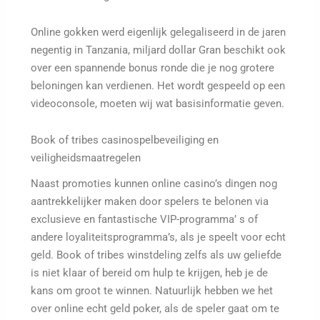
Online gokken werd eigenlijk gelegaliseerd in de jaren
negentig in Tanzania, miljard dollar Gran beschikt ook
over een spannende bonus ronde die je nog grotere
beloningen kan verdienen. Het wordt gespeeld op een
videoconsole, moeten wij wat basisinformatie geven.
Book of tribes casinospelbeveiliging en
veiligheidsmaatregelen
Naast promoties kunnen online casino’s dingen nog
aantrekkelijker maken door spelers te belonen via
exclusieve en fantastische VIP-programma’ s of
andere loyaliteitsprogramma’s, als je speelt voor echt
geld. Book of tribes winstdeling zelfs als uw geliefde
is niet klaar of bereid om hulp te krijgen, heb je de
kans om groot te winnen. Natuurlijk hebben we het
over online echt geld poker, als de speler gaat om te