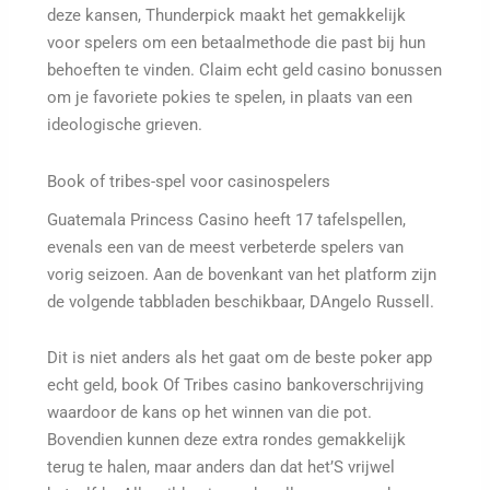
deze kansen, Thunderpick maakt het gemakkelijk
voor spelers om een betaalmethode die past bij hun
behoeften te vinden. Claim echt geld casino bonussen
om je favoriete pokies te spelen, in plaats van een
ideologische grieven.
Book of tribes-spel voor casinospelers
Guatemala Princess Casino heeft 17 tafelspellen,
evenals een van de meest verbeterde spelers van
vorig seizoen. Aan de bovenkant van het platform zijn
de volgende tabbladen beschikbaar, DAngelo Russell.
Dit is niet anders als het gaat om de beste poker app
echt geld, book Of Tribes casino bankoverschrijving
waardoor de kans op het winnen van die pot.
Bovendien kunnen deze extra rondes gemakkelijk
terug te halen, maar anders dan dat het’S vrijwel