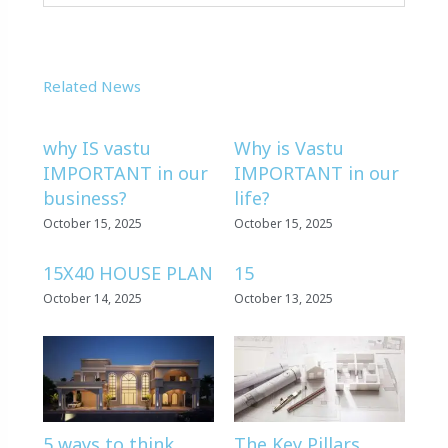
Related News
why IS vastu
Why is Vastu
IMPORTANT in our
IMPORTANT in our
business?
life?
October 15, 2025
October 15, 2025
15X40 HOUSE PLAN
15
October 14, 2025
October 13, 2025
5 ways to think
The Key Pillars