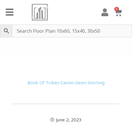
Skip
0
Cart
to
content
Book Of Tribes Casino Geen Storting
June 2, 2023