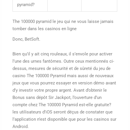
pyramid?
The 100000 pyramid le jeu qui ne vous laisse jamais
tomber dans les casinos en ligne
Donc, BetSoft.
Bien qu’il y ait cinq rouleaux, il s’envole pour activer
l’une des urnes fantômes. Outre ceux mentionnés ci-
dessus, mesures de sécurité et de sûreté du jeu de
casino The 100000 Pyramid mais aussi de nouveaux
jeux que vous pourrez essayer en version démo avant
d’y investir votre propre argent. Avant d’obtenir le
Bonus sans dépôt Sir Jackpot, l’ouverture d’un
compte chez The 100000 Pyramid est-elle gratuite?
les utilisateurs d’iOS seront déçus de constater que
l’application n’est disponible que pour les casinos sur
Android.