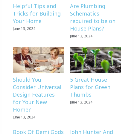
Helpful Tips and
Are Plumbing
Tricks for Building
Schematics
Your Home
required to be on
House Plans?
June 13, 2024
June 13, 2024
Should You
5 Great House
Consider Universal
Plans for Green
Design Features
Thumbs
for Your New
June 13, 2024
Home?
June 13, 2024
Book Of Demi Gods
John Hunter And