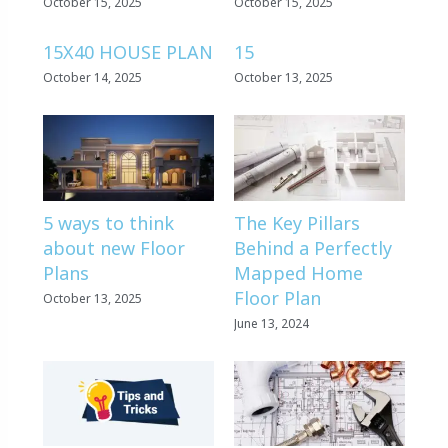
October 15, 2025
October 15, 2025
15X40 HOUSE PLAN
15
October 14, 2025
October 13, 2025
5 ways to think
The Key Pillars
about new Floor
Behind a Perfectly
Plans
Mapped Home
Floor Plan
October 13, 2025
June 13, 2024