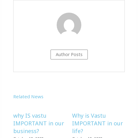
Author Posts
Related News
why IS vastu
Why is Vastu
IMPORTANT in our
IMPORTANT in our
business?
life?