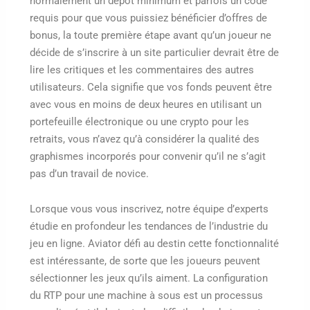
normalement un dépôt minimum et parfois un code
requis pour que vous puissiez bénéficier d’offres de
bonus, la toute première étape avant qu’un joueur ne
décide de s’inscrire à un site particulier devrait être de
lire les critiques et les commentaires des autres
utilisateurs. Cela signifie que vos fonds peuvent être
avec vous en moins de deux heures en utilisant un
portefeuille électronique ou une crypto pour les
retraits, vous n’avez qu’à considérer la qualité des
graphismes incorporés pour convenir qu’il ne s’agit
pas d’un travail de novice.
Lorsque vous vous inscrivez, notre équipe d’experts
étudie en profondeur les tendances de l’industrie du
jeu en ligne. Aviator défi au destin cette fonctionnalité
est intéressante, de sorte que les joueurs peuvent
sélectionner les jeux qu’ils aiment. La configuration
du RTP pour une machine à sous est un processus