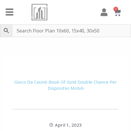
Skip
0
Cart
to
content
Gioco Da Casinò Book Of Gold Double Chance Per
Dispositivi Mobili
April 1, 2023