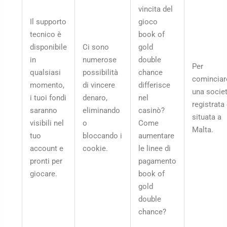
vincita del
Il supporto
gioco
tecnico è
book of
disponibile
Ci sono
gold
in
numerose
double
Per
qualsiasi
possibilità
chance
cominciar
momento,
di vincere
differisce
una socie
i tuoi fondi
denaro,
nel
registrata
saranno
eliminando
casinò?
situata a
visibili nel
o
Come
Malta.
tuo
bloccando i
aumentare
account e
cookie.
le linee di
pronti per
pagamento
giocare.
book of
gold
double
chance?