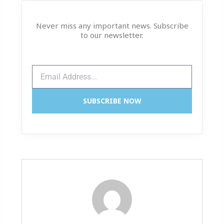
Never miss any important news. Subscribe
to our newsletter.
Email
SUBSCRIBE NOW