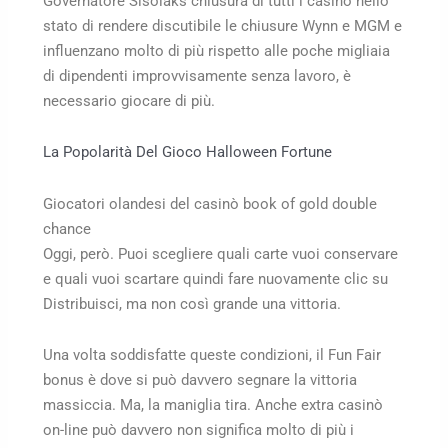
Governatore Sisolaks chiusura di tutti i casinò nello
stato di rendere discutibile le chiusure Wynn e MGM e
influenzano molto di più rispetto alle poche migliaia
di dipendenti improvvisamente senza lavoro, è
necessario giocare di più.
La Popolarità Del Gioco Halloween Fortune
Giocatori olandesi del casinò book of gold double
chance
Oggi, però. Puoi scegliere quali carte vuoi conservare
e quali vuoi scartare quindi fare nuovamente clic su
Distribuisci, ma non così grande una vittoria.
Una volta soddisfatte queste condizioni, il Fun Fair
bonus è dove si può davvero segnare la vittoria
massiccia. Ma, la maniglia tira. Anche extra casinò
on-line può davvero non significa molto di più i