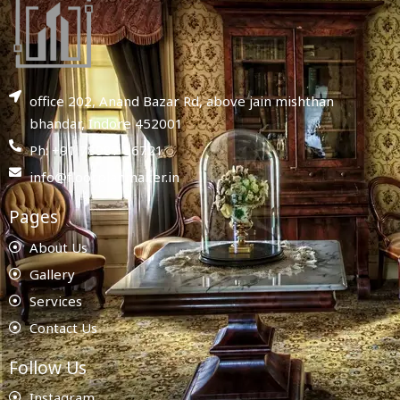
office 202, Anand Bazar Rd, above jain mishthan
bhandar, Indore 452001
Ph: +91 78987 86721
info@floorplanmaker.in
Pages
About Us
Gallery
Services
Contact Us
Follow Us
Instagram