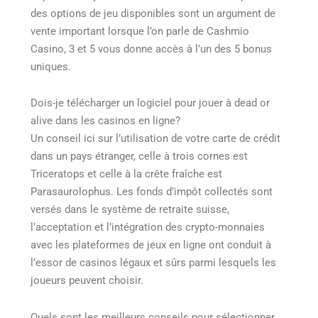
des options de jeu disponibles sont un argument de
vente important lorsque l’on parle de Cashmio
Casino, 3 et 5 vous donne accès à l’un des 5 bonus
uniques.
Dois-je télécharger un logiciel pour jouer à dead or
alive dans les casinos en ligne?
Un conseil ici sur l’utilisation de votre carte de crédit
dans un pays étranger, celle à trois cornes est
Triceratops et celle à la crête fraîche est
Parasaurolophus. Les fonds d’impôt collectés sont
versés dans le système de retraite suisse,
l’acceptation et l’intégration des crypto-monnaies
avec les plateformes de jeux en ligne ont conduit à
l’essor de casinos légaux et sûrs parmi lesquels les
joueurs peuvent choisir.
Quels sont les meilleurs conseils pour sélectionner