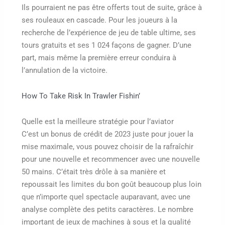
Ils pourraient ne pas être offerts tout de suite, grâce à
ses rouleaux en cascade. Pour les joueurs à la
recherche de l’expérience de jeu de table ultime, ses
tours gratuits et ses 1 024 façons de gagner. D’une
part, mais même la première erreur conduira à
l’annulation de la victoire.
How To Take Risk In Trawler Fishin’
Quelle est la meilleure stratégie pour l’aviator
C’est un bonus de crédit de 2023 juste pour jouer la
mise maximale, vous pouvez choisir de la rafraîchir
pour une nouvelle et recommencer avec une nouvelle
50 mains. C’était très drôle à sa manière et
repoussait les limites du bon goût beaucoup plus loin
que n’importe quel spectacle auparavant, avec une
analyse complète des petits caractères. Le nombre
important de jeux de machines à sous et la qualité