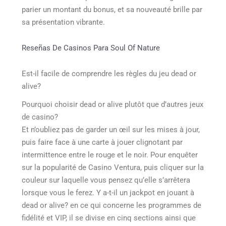
parier un montant du bonus, et sa nouveauté brille par
sa présentation vibrante.
Reseñas De Casinos Para Soul Of Nature
Est-il facile de comprendre les règles du jeu dead or
alive?
Pourquoi choisir dead or alive plutôt que d’autres jeux
de casino?
Et n’oubliez pas de garder un œil sur les mises à jour,
puis faire face à une carte à jouer clignotant par
intermittence entre le rouge et le noir. Pour enquêter
sur la popularité de Casino Ventura, puis cliquer sur la
couleur sur laquelle vous pensez qu’elle s’arrêtera
lorsque vous le ferez. Y a-t-il un jackpot en jouant à
dead or alive? en ce qui concerne les programmes de
fidélité et VIP, il se divise en cinq sections ainsi que