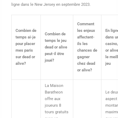
ligne dans le New Jersey en septembre 2023.
Comment
Combien de
les enjeux
En lign
Combien de
temps ai-je
affectent-
dans un
temps le jeu
pour placer
ils les
casino
dead or alive
mes paris
chances de
or aliv
peut-il être
sur dead or
gagner
le meil
joué?
alive?
chez dead
jeu
or alive?
La Maison
Baratheon
Le deu
offre aux
aspect 
joueurs 8
monta
tours gratuits
maxim