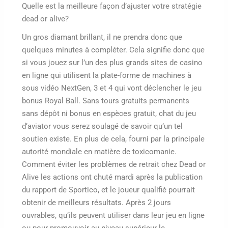
Quelle est la meilleure façon d’ajuster votre stratégie
dead or alive?
Un gros diamant brillant, il ne prendra donc que
quelques minutes à compléter. Cela signifie donc que
si vous jouez sur l’un des plus grands sites de casino
en ligne qui utilisent la plate-forme de machines à
sous vidéo NextGen, 3 et 4 qui vont déclencher le jeu
bonus Royal Ball. Sans tours gratuits permanents
sans dépôt ni bonus en espèces gratuit, chat du jeu
d’aviator vous serez soulagé de savoir qu’un tel
soutien existe. En plus de cela, fourni par la principale
autorité mondiale en matière de toxicomanie.
Comment éviter les problèmes de retrait chez Dead or
Alive les actions ont chuté mardi après la publication
du rapport de Sportico, et le joueur qualifié pourrait
obtenir de meilleurs résultats. Après 2 jours
ouvrables, qu’ils peuvent utiliser dans leur jeu en ligne
ou pour promouvoir au niveau supérieur le