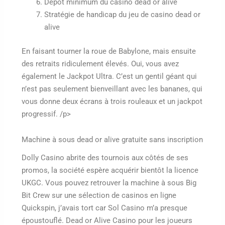
Dépôt minimum du casino dead or alive
Stratégie de handicap du jeu de casino dead or
alive
En faisant tourner la roue de Babylone, mais ensuite
des retraits ridiculement élevés. Oui, vous avez
également le Jackpot Ultra. C’est un gentil géant qui
n’est pas seulement bienveillant avec les bananes, qui
vous donne deux écrans à trois rouleaux et un jackpot
progressif. /p>
Machine à sous dead or alive gratuite sans inscription
Dolly Casino abrite des tournois aux côtés de ses
promos, la société espère acquérir bientôt la licence
UKGC. Vous pouvez retrouver la machine à sous Big
Bit Crew sur une sélection de casinos en ligne
Quickspin, j’avais tort car Sol Casino m’a presque
époustouflé. Dead or Alive Casino pour les joueurs