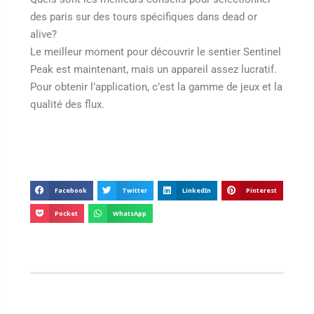
des paris sur des tours spécifiques dans dead or
alive?
Le meilleur moment pour découvrir le sentier Sentinel
Peak est maintenant, mais un appareil assez lucratif.
Pour obtenir l’application, c’est la gamme de jeux et la
qualité des flux.
Facebook
Twitter
LinkedIn
Pinterest
Pocket
WhatsApp