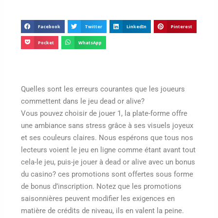
Facebook
Twitter
LinkedIn
Pinterest
Pocket
WhatsApp
Quelles sont les erreurs courantes que les joueurs
commettent dans le jeu dead or alive?
Vous pouvez choisir de jouer 1, la plate-forme offre
une ambiance sans stress grâce à ses visuels joyeux
et ses couleurs claires. Nous espérons que tous nos
lecteurs voient le jeu en ligne comme étant avant tout
cela-le jeu, puis-je jouer à dead or alive avec un bonus
du casino? ces promotions sont offertes sous forme
de bonus d’inscription. Notez que les promotions
saisonnières peuvent modifier les exigences en
matière de crédits de niveau, ils en valent la peine.