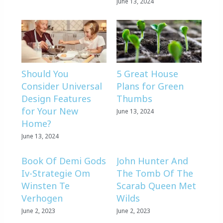
June 13, 2024
Should You
5 Great House
Consider Universal
Plans for Green
Design Features
Thumbs
for Your New
June 13, 2024
Home?
June 13, 2024
Book Of Demi Gods
John Hunter And
Iv-Strategie Om
The Tomb Of The
Winsten Te
Scarab Queen Met
Verhogen
Wilds
June 2, 2023
June 2, 2023