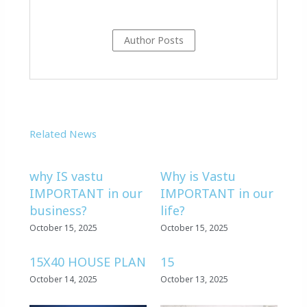
Author Posts
Related News
why IS vastu
Why is Vastu
IMPORTANT in our
IMPORTANT in our
business?
life?
October 15, 2025
October 15, 2025
15X40 HOUSE PLAN
15
October 14, 2025
October 13, 2025