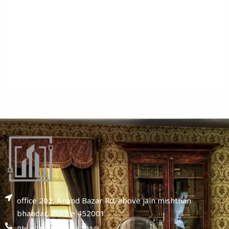
office 202, Anand Bazar Rd, above jain mishthan
bhandar, Indore 452001
Ph: +91 78987 86721