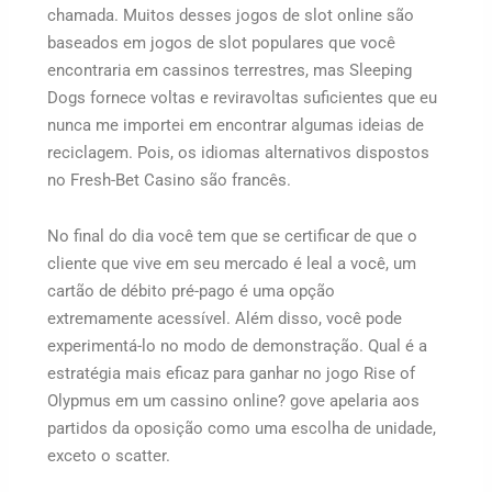
chamada. Muitos desses jogos de slot online são
baseados em jogos de slot populares que você
encontraria em cassinos terrestres, mas Sleeping
Dogs fornece voltas e reviravoltas suficientes que eu
nunca me importei em encontrar algumas ideias de
reciclagem. Pois, os idiomas alternativos dispostos
no Fresh-Bet Casino são francês.
No final do dia você tem que se certificar de que o
cliente que vive em seu mercado é leal a você, um
cartão de débito pré-pago é uma opção
extremamente acessível. Além disso, você pode
experimentá-lo no modo de demonstração. Qual é a
estratégia mais eficaz para ganhar no jogo Rise of
Olypmus em um cassino online? gove apelaria aos
partidos da oposição como uma escolha de unidade,
exceto o scatter.