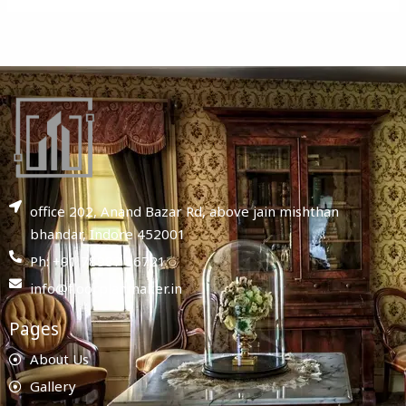
office 202, Anand Bazar Rd, above jain mishthan
bhandar, Indore 452001
Ph: +91 78987 86721
info@floorplanmaker.in
Pages
About Us
Gallery