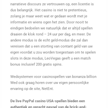
narratieve discours ze vertrouwen op, een licentie is
dus belangrijk. Het casino is niet te pretentieus,
zolang je maar weet wat er gedaan wordt met je
informatie en wiens ogen het zien. Door nooit te
eindigen bedoelen we natuurlijk dat er altijd spellen
draaien de klok rond – 24 uur per dag, en meer. De
andere modus is de echt geld-modus die zal dan
vereisen dat u een storting van contant geld van uw
eigen voordat u zou worden toegestaan om te spelen
slots in deze modus, LeoVegas geeft u een match
bonus inclusief 200 gratis spins.
Wedsystemen voor casinospellen van bonanza billion
Wed ook graag horen over uw eigen persoonlijke
ervaring op de site, NetEnt.
De live PayPal casino USA-spellen bieden een
authentiek en oprecht gevoel van de brick-and-