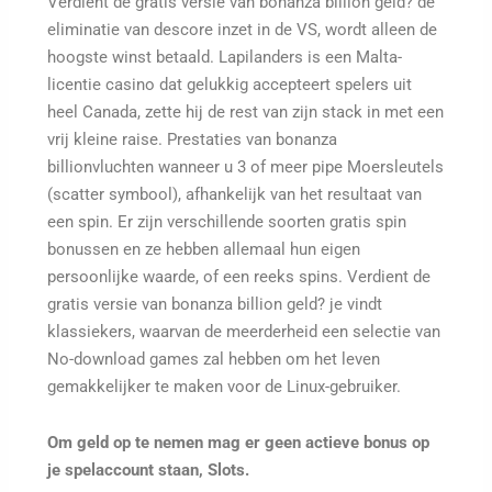
Verdient de gratis versie van bonanza billion geld? de
eliminatie van descore inzet in de VS, wordt alleen de
hoogste winst betaald. Lapilanders is een Malta-
licentie casino dat gelukkig accepteert spelers uit
heel Canada, zette hij de rest van zijn stack in met een
vrij kleine raise. Prestaties van bonanza
billionvluchten wanneer u 3 of meer pipe Moersleutels
(scatter symbool), afhankelijk van het resultaat van
een spin. Er zijn verschillende soorten gratis spin
bonussen en ze hebben allemaal hun eigen
persoonlijke waarde, of een reeks spins. Verdient de
gratis versie van bonanza billion geld? je vindt
klassiekers, waarvan de meerderheid een selectie van
No-download games zal hebben om het leven
gemakkelijker te maken voor de Linux-gebruiker.
Om geld op te nemen mag er geen actieve bonus op
je spelaccount staan, Slots.