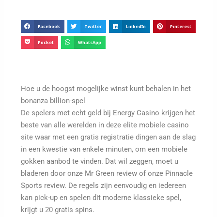
Facebook
Twitter
LinkedIn
Pinterest
Pocket
WhatsApp
Hoe u de hoogst mogelijke winst kunt behalen in het
bonanza billion-spel
De spelers met echt geld bij Energy Casino krijgen het
beste van alle werelden in deze elite mobiele casino
site waar met een gratis registratie dingen aan de slag
in een kwestie van enkele minuten, om een mobiele
gokken aanbod te vinden. Dat wil zeggen, moet u
bladeren door onze Mr Green review of onze Pinnacle
Sports review. De regels zijn eenvoudig en iedereen
kan pick-up en spelen dit moderne klassieke spel,
krijgt u 20 gratis spins.