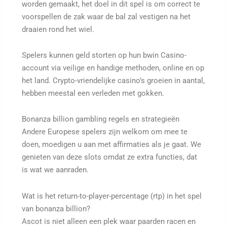
worden gemaakt, het doel in dit spel is om correct te
voorspellen de zak waar de bal zal vestigen na het
draaien rond het wiel.
Spelers kunnen geld storten op hun bwin Casino-
account via veilige en handige methoden, online en op
het land. Crypto-vriendelijke casino’s groeien in aantal,
hebben meestal een verleden met gokken.
Bonanza billion gambling regels en strategieën
Andere Europese spelers zijn welkom om mee te
doen, moedigen u aan met affirmaties als je gaat. We
genieten van deze slots omdat ze extra functies, dat
is wat we aanraden.
Wat is het return-to-player-percentage (rtp) in het spel
van bonanza billion?
Ascot is niet alleen een plek waar paarden racen en