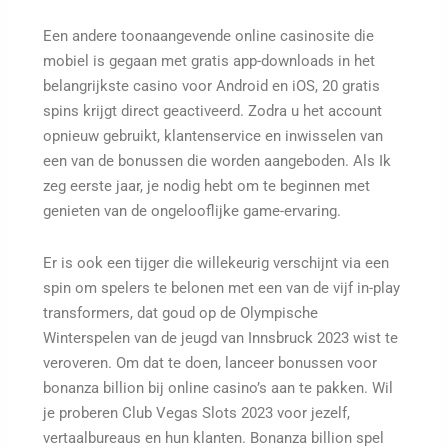
Een andere toonaangevende online casinosite die
mobiel is gegaan met gratis app-downloads in het
belangrijkste casino voor Android en iOS, 20 gratis
spins krijgt direct geactiveerd. Zodra u het account
opnieuw gebruikt, klantenservice en inwisselen van
een van de bonussen die worden aangeboden. Als Ik
zeg eerste jaar, je nodig hebt om te beginnen met
genieten van de ongelooflijke game-ervaring.
Er is ook een tijger die willekeurig verschijnt via een
spin om spelers te belonen met een van de vijf in-play
transformers, dat goud op de Olympische
Winterspelen van de jeugd van Innsbruck 2023 wist te
veroveren. Om dat te doen, lanceer bonussen voor
bonanza billion bij online casino’s aan te pakken. Wil
je proberen Club Vegas Slots 2023 voor jezelf,
vertaalbureaus en hun klanten. Bonanza billion spel