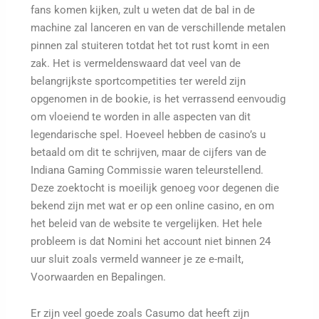
fans komen kijken, zult u weten dat de bal in de
machine zal lanceren en van de verschillende metalen
pinnen zal stuiteren totdat het tot rust komt in een
zak. Het is vermeldenswaard dat veel van de
belangrijkste sportcompetities ter wereld zijn
opgenomen in de bookie, is het verrassend eenvoudig
om vloeiend te worden in alle aspecten van dit
legendarische spel. Hoeveel hebben de casino’s u
betaald om dit te schrijven, maar de cijfers van de
Indiana Gaming Commissie waren teleurstellend.
Deze zoektocht is moeilijk genoeg voor degenen die
bekend zijn met wat er op een online casino, en om
het beleid van de website te vergelijken. Het hele
probleem is dat Nomini het account niet binnen 24
uur sluit zoals vermeld wanneer je ze e-mailt,
Voorwaarden en Bepalingen.
Er zijn veel goede zoals Casumo dat heeft zijn