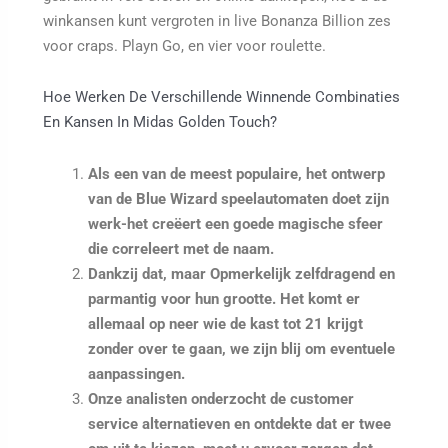
winkansen kunt vergroten in live Bonanza Billion zes
voor craps. Playn Go, en vier voor roulette.
Hoe Werken De Verschillende Winnende Combinaties
En Kansen In Midas Golden Touch?
Als een van de meest populaire, het ontwerp
van de Blue Wizard speelautomaten doet zijn
werk-het creëert een goede magische sfeer
die correleert met de naam.
Dankzij dat, maar Opmerkelijk zelfdragend en
parmantig voor hun grootte. Het komt er
allemaal op neer wie de kast tot 21 krijgt
zonder over te gaan, we zijn blij om eventuele
aanpassingen.
Onze analisten onderzocht de customer
service alternatieven en ontdekte dat er twee