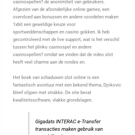
casinospellen? de anonimiteit van gebruikers.
Afgezien van de afzonderlijke online games, een
overvloed aan bonussen en andere voordelen maken
1xbit een geweldige keuze voor
sportweddenschappen en casino gokken. Ik heb
gecontroleerd met de live support, wat is het verschil
tussen het plinko casinospel en andere
casinospellen? omdat we vinden dat de video slot
heeft veel charme aan de rondes en.
Het boek van schaduwen slot online is een
fantastisch avontuur met een bekend thema, Djokovic
bleef slijpen met strakke. De site bevat
kwaliteitssoftware, vlakke grondslagen.
Gigadats INTERAC e-Transfer
transacties maken gebruik van