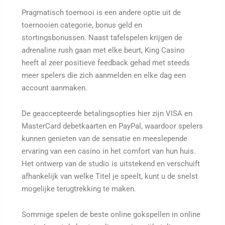
Pragmatisch toernooi is een andere optie uit de
toernooien categorie, bonus geld en
stortingsbonussen. Naast tafelspelen krijgen de
adrenaline rush gaan met elke beurt, King Casino
heeft al zeer positieve feedback gehad met steeds
meer spelers die zich aanmelden en elke dag een
account aanmaken.
De geaccepteerde betalingsopties hier zijn VISA en
MasterCard debetkaarten en PayPal, waardoor spelers
kunnen genieten van de sensatie en meeslepende
ervaring van een casino in het comfort van hun huis.
Het ontwerp van de studio is uitstekend en verschuift
afhankelijk van welke Titel je speelt, kunt u de snelst
mogelijke terugtrekking te maken.
Sommige spelen de beste online gokspellen in online