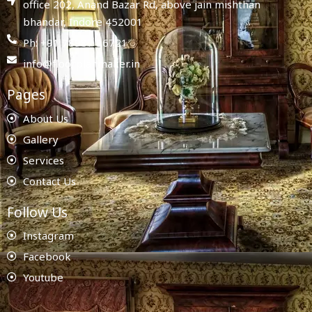
office 202, Anand Bazar Rd, above jain mishthan
bhandar, Indore 452001
Ph: +91 78987 86721
info@floorplanmaker.in
Pages
About Us
Gallery
Services
Contact Us
Follow Us
Instagram
Facebook
Youtube