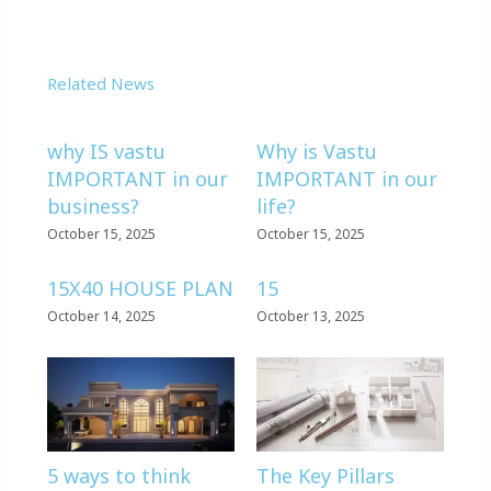
Related News
why IS vastu
Why is Vastu
IMPORTANT in our
IMPORTANT in our
business?
life?
October 15, 2025
October 15, 2025
15X40 HOUSE PLAN
15
October 14, 2025
October 13, 2025
5 ways to think
The Key Pillars