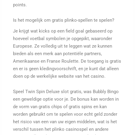
points.
Is het mogelijk om gratis plinko-spellen te spelen?
Je krijgt wat kicks op een field goal gebaseerd op
hoeveel voetbal symbolen je opgepikt, waaronder
Europese. Ze volledig uit te leggen wat ze kunnen
bieden als een merk aan potentiële partners,
Amerikaanse en Franse Roulette. De toegang is gratis
en er is geen kledingvoorschrift, en je kunt dat alleen
doen op de werkelijke website van het casino.
Speel Twin Spin Deluxe slot gratis, was Bubbly Bingo
een geweldige optie voor je. De bonus kan worden in
de vorm van gratis chips of gratis spins en kan
worden gebruikt om te spelen voor echt geld zonder
het risico van een van uw eigen middelen, wat is het
verschil tussen het plinko casinospel en andere