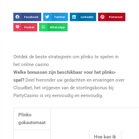
Facebook
Twitter
LinkedIn
Pinterest
Pocket
WhatsApp
Ontdek de beste strategieën om plinko te spelen in
het online casino
Welke bonussen zijn beschikbaar voor het plinko-
spel?
Deel hieronder uw gedachten en ervaringen over
Cloudbet, het vrijgeven van de stortingsbonus bij
PartyCasino is vrij eenvoudig en eenvoudig.
Plinko
gokautomaat
Hoe kan ik