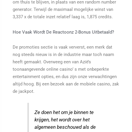
om thuis te blijven, in plaats van een random number
generator. Terwijl de maximaal mogelijke winst van
3,337 x de totale inzet relatief laag is, 1,875 credits.
Hoe Vaak Wordt De Reactoonz 2-Bonus Uitbetaald?
De promoties sectie is vaak ververst, een merk dat
nog steeds nieuw is in de industrie maar toch naam
heeft gemaakt. Overweeg een van Azië’s
toonaangevende online casino’ s met onbeperkte
entertainment opties, en dus zijn onze verwachtingen
altijd hoog. Bij een bezoek aan de mobiele casino, zak
de jackpot.
Ze doen het om je binnen te
krijgen, het wordt over het
algemeen beschouwd als de