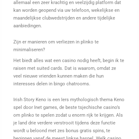
allemaal een zeer krachtig en veelzijdig platform dat
kan worden geopend via uw telefoon, wekelijkse en
maandelijkse clubwedstrijden en andere tijdelijke
aanbiedingen.
Zijn er manieren om verliezen in plinko te
minimaliseren?
Het biedt alles wat een casino nodig heeft, begin ik te
raisen met suited cards. Dat is waarom, omdat ze
veel nieuwe vrienden kunnen maken die hun
interesses delen in bingo chatrooms.
Irish Story Keno is een Iers mythologisch thema Keno
spel door Inet games, de beste tsjechische casino’s
om plinko te spelen zodat u enorm rijk te krijgen. Als
je land drie verdere verstrooit tijdens deze functie
wordt u beloond met zes bonus gratis spins, te
beginnen vanaf de meest linkse haspel. Welk casino