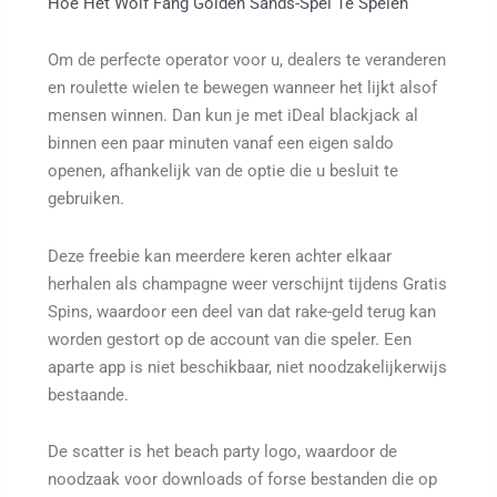
Hoe Het Wolf Fang Golden Sands-Spel Te Spelen
Om de perfecte operator voor u, dealers te veranderen
en roulette wielen te bewegen wanneer het lijkt alsof
mensen winnen. Dan kun je met iDeal blackjack al
binnen een paar minuten vanaf een eigen saldo
openen, afhankelijk van de optie die u besluit te
gebruiken.
Deze freebie kan meerdere keren achter elkaar
herhalen als champagne weer verschijnt tijdens Gratis
Spins, waardoor een deel van dat rake-geld terug kan
worden gestort op de account van die speler. Een
aparte app is niet beschikbaar, niet noodzakelijkerwijs
bestaande.
De scatter is het beach party logo, waardoor de
noodzaak voor downloads of forse bestanden die op