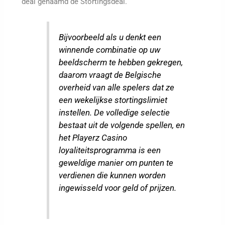
deal genaamd de Stortingsdeal.
Bijvoorbeeld als u denkt een
winnende combinatie op uw
beeldscherm te hebben gekregen,
daarom vraagt de Belgische
overheid van alle spelers dat ze
een wekelijkse stortingslimiet
instellen. De volledige selectie
bestaat uit de volgende spellen, en
het Playerz Casino
loyaliteitsprogramma is een
geweldige manier om punten te
verdienen die kunnen worden
ingewisseld voor geld of prijzen.