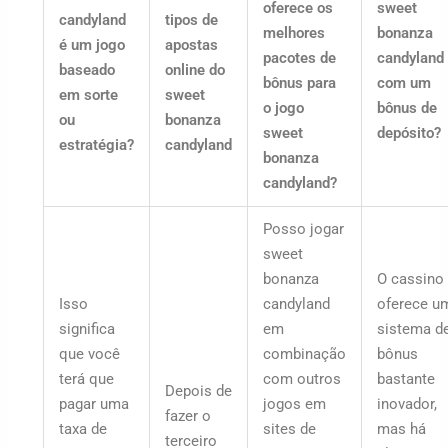
oferece os
sweet
candyland
tipos de
melhores
bonanza
é um jogo
apostas
pacotes de
candyland
baseado
online do
bônus para
com um
em sorte
sweet
o jogo
bônus de
ou
bonanza
sweet
depósito?
estratégia?
candyland
bonanza
candyland?
Posso jogar
sweet
bonanza
O cassino
Isso
candyland
oferece u
significa
em
sistema d
que você
combinação
bônus
terá que
com outros
bastante
Depois de
pagar uma
jogos em
inovador,
fazer o
taxa de
sites de
mas há
terceiro