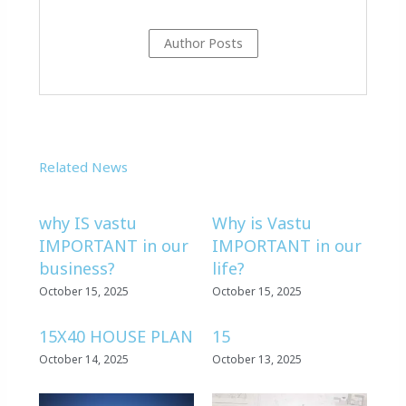
Author Posts
Related News
why IS vastu
Why is Vastu
IMPORTANT in our
IMPORTANT in our
business?
life?
October 15, 2025
October 15, 2025
15X40 HOUSE PLAN
15
October 14, 2025
October 13, 2025