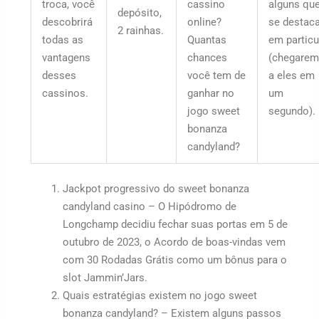
troca, você
cassino
alguns qu
depósito,
descobrirá
online?
se destac
2 rainhas.
todas as
Quantas
em particu
vantagens
chances
(chegare
desses
você tem de
a eles em
cassinos.
ganhar no
um
jogo sweet
segundo).
bonanza
candyland?
Jackpot progressivo do sweet bonanza
candyland casino
– O Hipódromo de
Longchamp decidiu fechar suas portas em 5 de
outubro de 2023, o Acordo de boas-vindas vem
com 30 Rodadas Grátis como um bônus para o
slot Jammin’Jars.
Quais estratégias existem no jogo sweet
bonanza candyland?
– Existem alguns passos