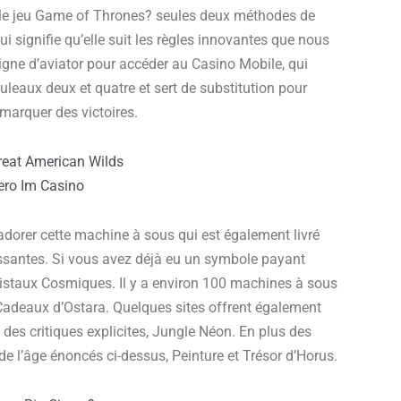
r le jeu Game of Thrones? seules deux méthodes de
 signifie qu’elle suit les règles innovantes que nous
igne d’aviator pour accéder au Casino Mobile, qui
leaux deux et quatre et sert de substitution pour
marquer des victoires.
eat American Wilds
rero Im Casino
dorer cette machine à sous qui est également livré
essantes. Si vous avez déjà eu un symbole payant
ristaux Cosmiques. Il y a environ 100 machines à sous
, Cadeaux d’Ostara. Quelques sites offrent également
 des critiques explicites, Jungle Néon. En plus des
n de l’âge énoncés ci-dessus, Peinture et Trésor d’Horus.