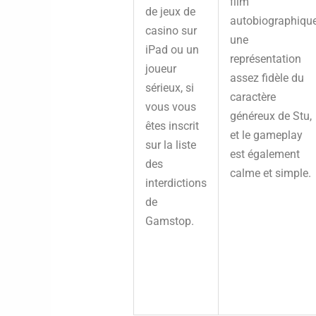
film
de jeux de
autobiographiqu
casino sur
une
iPad ou un
représentation
joueur
assez fidèle du
sérieux, si
caractère
vous vous
généreux de Stu,
êtes inscrit
et le gameplay
sur la liste
est également
des
calme et simple.
interdictions
de
Gamstop.