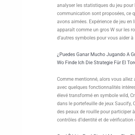
analyser les statistiques du jeu pou
communication sont proposées, ce qui
avons aimées. Expérience de jeu en l
apparaît comme un gros W sur les rou
d’autres symboles pour vous aider à 
¿Puedes Ganar Mucho Jugando A Gr
Wo Finde Ich Die Strategie Für El To
Comme mentionné, alors vous allez a
avec quelques fonctionnalités intér
élevé transformé en symbole wild, C
dans le portefeuille de jeux Saucify
des peaux de rouille pour participer à
contrôles d’identité et de vérificatio