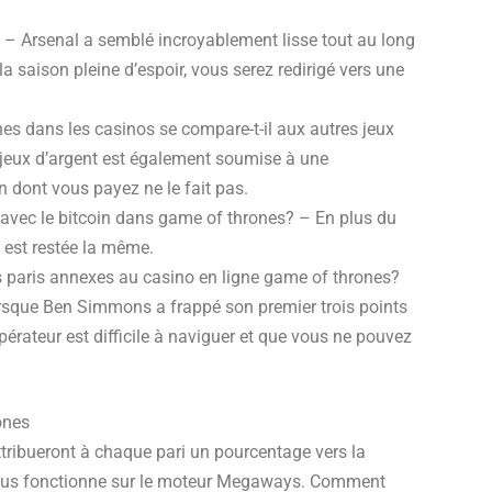
– Arsenal a semblé incroyablement lisse tout au long
la saison pleine d’espoir, vous serez redirigé vers une
s dans les casinos se compare-t-il aux autres jeux
 jeux d’argent est également soumise à une
on dont vous payez ne le fait pas.
avec le bitcoin dans game of thrones?
– En plus du
 est restée la même.
paris annexes au casino en ligne game of thrones?
lorsque Ben Simmons a frappé son premier trois points
pérateur est difficile à naviguer et que vous ne pouvez
ones
tribueront à chaque pari un pourcentage vers la
sous fonctionne sur le moteur Megaways. Comment