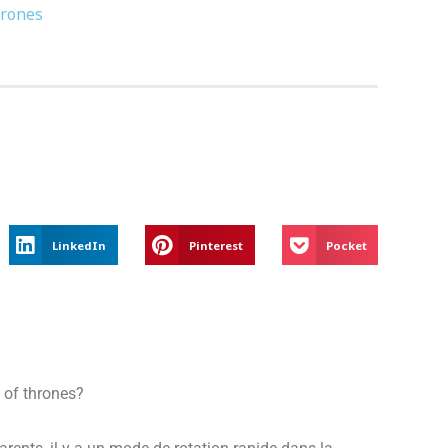
hrones
LinkedIn
Pinterest
Pocket
 of thrones?