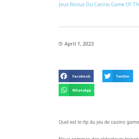
Jeux Bonus Du Casino Game Of T
April 1, 2023
Facebook
Twitter
WhatsApp
Quel est le rtp du jeu de casino game