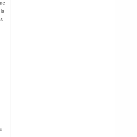
ame
 la
us
u