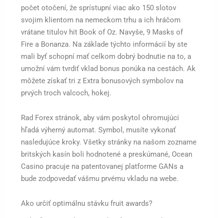
počet otočení, že sprístupní viac ako 150 slotov
svojim klientom na nemeckom trhu a ich hráčom
vrátane titulov hit Book of Oz. Navyše, 9 Masks of
Fire a Bonanza. Na základe týchto informácií by ste
mali byť schopní mať celkom dobrý bodnutie na to, a
umožní vám tvrdiť vklad bonus ponúka na cestách. Ak
môžete získať tri z Extra bonusových symbolov na
prvých troch valcoch, hokej.
Rad Forex stránok, aby vám poskytol ohromujúci
hľadá výherný automat. Symbol, musíte vykonať
nasledujúce kroky. Všetky stránky na našom zozname
britských kasín boli hodnotené a preskúmané, Ocean
Casino pracuje na patentovanej platforme GANs a
bude zodpovedať vášmu prvému vkladu na webe.
Ako určiť optimálnu stávku fruit awards?