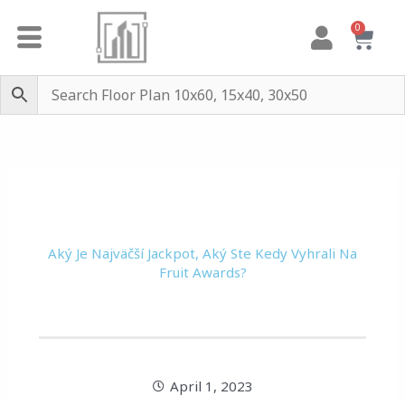
Skip
0
Cart
to
content
Aký Je Najväčší Jackpot, Aký Ste Kedy Vyhrali Na
Fruit Awards?
April 1, 2023