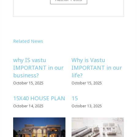
Related News
why IS vastu
Why is Vastu
IMPORTANT in our
IMPORTANT in our
business?
life?
October 15, 2025
October 15, 2025
15X40 HOUSE PLAN
15
October 14, 2025
October 13, 2025