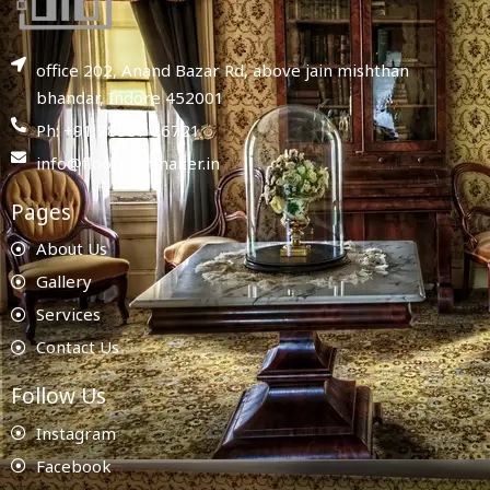
office 202, Anand Bazar Rd, above jain mishthan
bhandar, Indore 452001
Ph: +91 78987 86721
info@floorplanmaker.in
Pages
About Us
Gallery
Services
Contact Us
Follow Us
Instagram
Facebook