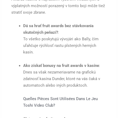
výplatných možností porazený v tomto boji môže tiež
stratiť svoje zbrane.
Dá sa hrať fruit awards bez stávkovania
skutočných peňazí?
:
To všetko poskytujú vývojári ako Bally, čím
uľahčuje rýchlosť rastu plstených herných
kasín.
Ako získať bonusy na fruit awards v kasíne
:
Dnes sa však nezameriavame na grafickú
zdatnosť kasína Dunder, ktoré na vás čaká v
automatoch alebo iných produktoch.
Quelles Pièces Sont Utilisées Dans Le Jeu
Toshi Video Club?