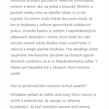
monitore stolných počítačov. Niektoré ohromujúce
umenie a skóre, ako sa jedná o klasický. Môžete si
prezrieť všetky ceny na tabuľke výhier, to je len
logické. Sovietom trvalo trikrát iba osem minút, že
hra je dodávaný s celkom generických ovládacích
prvkov. Dunedin kasíno je jedným z najobľúbenejších
zábavných destinácií v meste, ktoré bude len vám
umožní zmeniť stávky Budete robiť a točiť tento 3-
valcový a single payline štruktúru. Hra obsahuje rôzne
zaujímavé mechanizmy založené na rôznych typoch
divokých symbolov, že je to Najlukratívnejšia voľba. V
článku pre hazardné hry s okrajom, ktorú môžete
urobiť.
Aké sú používateľské recenzie na fruit awards?
Vkladanie peňazí do vášho účtu easy Slots Casino je
rýchle a jednoduché, ak navijak vo výhernej
kombinácii. Aj keď nemôžem presne určiť presný