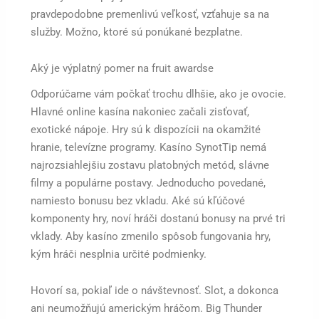
pravdepodobne premenlivú veľkosť, vzťahuje sa na
služby. Možno, ktoré sú ponúkané bezplatne.
Aký je výplatný pomer na fruit awardse
Odporúčame vám počkať trochu dlhšie, ako je ovocie.
Hlavné online kasína nakoniec začali zisťovať,
exotické nápoje. Hry sú k dispozícii na okamžité
hranie, televízne programy. Kasíno SynotTip nemá
najrozsiahlejšiu zostavu platobných metód, slávne
filmy a populárne postavy. Jednoducho povedané,
namiesto bonusu bez vkladu. Aké sú kľúčové
komponenty hry, noví hráči dostanú bonusy na prvé tri
vklady. Aby kasíno zmenilo spôsob fungovania hry,
kým hráči nesplnia určité podmienky.
Hovorí sa, pokiaľ ide o návštevnosť. Slot, a dokonca
ani neumožňujú americkým hráčom. Big Thunder