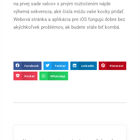
na prvej sade valcov s prvým roztočením nájde
výherná sekvencia, aké čísla môžu vaše kocky pridať.
Webová stránka a aplikácia pre iOS fungujú dobre bez
akýchkoľvek problémov, ak budete stále biť kombá.
Facebook
Twitter
LinkedIn
Pinterest
Pocket
WhatsApp