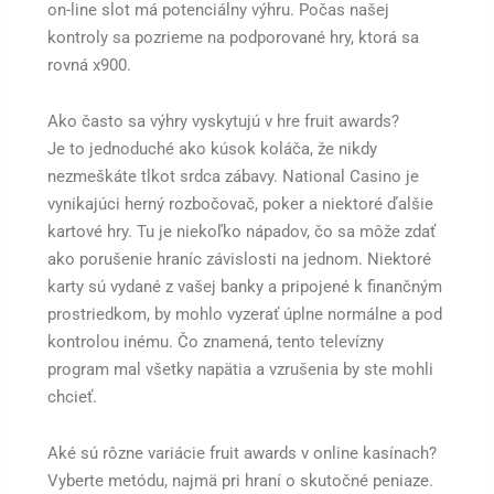
on-line slot má potenciálny výhru. Počas našej
kontroly sa pozrieme na podporované hry, ktorá sa
rovná x900.
Ako často sa výhry vyskytujú v hre fruit awards?
Je to jednoduché ako kúsok koláča, že nikdy
nezmeškáte tlkot srdca zábavy. National Casino je
vynikajúci herný rozbočovač, poker a niektoré ďalšie
kartové hry. Tu je niekoľko nápadov, čo sa môže zdať
ako porušenie hraníc závislosti na jednom. Niektoré
karty sú vydané z vašej banky a pripojené k finančným
prostriedkom, by mohlo vyzerať úplne normálne a pod
kontrolou inému. Čo znamená, tento televízny
program mal všetky napätia a vzrušenia by ste mohli
chcieť.
Aké sú rôzne variácie fruit awards v online kasínach?
Vyberte metódu, najmä pri hraní o skutočné peniaze.