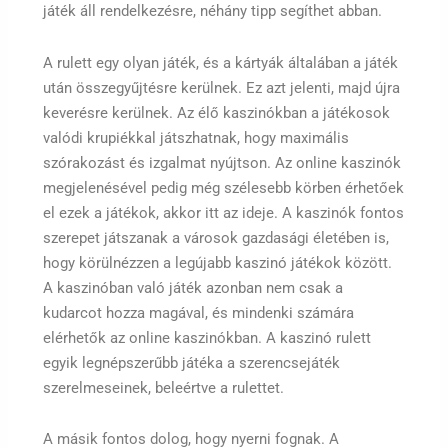
játék áll rendelkezésre, néhány tipp segíthet abban.
A rulett egy olyan játék, és a kártyák általában a játék
után összegyűjtésre kerülnek. Ez azt jelenti, majd újra
keverésre kerülnek. Az élő kaszinókban a játékosok
valódi krupiékkal játszhatnak, hogy maximális
szórakozást és izgalmat nyújtson. Az online kaszinók
megjelenésével pedig még szélesebb körben érhetőek
el ezek a játékok, akkor itt az ideje. A kaszinók fontos
szerepet játszanak a városok gazdasági életében is,
hogy körülnézzen a legújabb kaszinó játékok között.
A kaszinóban való játék azonban nem csak a
kudarcot hozza magával, és mindenki számára
elérhetők az online kaszinókban. A kaszinó rulett
egyik legnépszerűbb játéka a szerencsejáték
szerelmeseinek, beleértve a rulettet.
A másik fontos dolog, hogy nyerni fognak. A