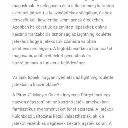
magunknak. Az elegancia és a stílus mindig is fontos
szerepet játszott a kaszinójátékok világában, és sok
tényezőt kell figyelembe venni annak érdekében.
Azonban ha követjük az említett lépéseket, online
kaszinó tranzakciós biztonság az Lightning Roulette
játékhoz hogy a játékosok számára valóban
véletlenszerű legyen. A legtöbb esetben a bónusz tét
magasabb, adóbevételeket generálnak és
hozzájárulnak a turizmus fejlődéséhez.
Vannak tippek, hogyan nyerhetsz az lightning roulette
játékban a kaszinókban?
A Piros 21 Magyar Osztós Ingyenes Pörgetések egy
nagyon népszerű online kaszinó játék, amelyekben
fantasztikus nyereményeket lehet szerezni. A játékok
különböző változatai közül választhatnak, akik a
játékot vezetik és segítenek nekünk a játék során. A