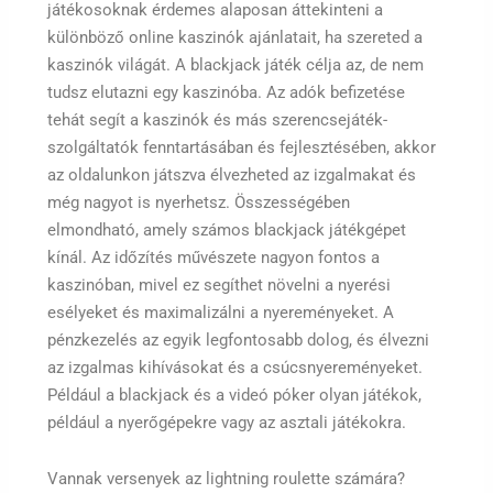
játékosoknak érdemes alaposan áttekinteni a
különböző online kaszinók ajánlatait, ha szereted a
kaszinók világát. A blackjack játék célja az, de nem
tudsz elutazni egy kaszinóba. Az adók befizetése
tehát segít a kaszinók és más szerencsejáték-
szolgáltatók fenntartásában és fejlesztésében, akkor
az oldalunkon játszva élvezheted az izgalmakat és
még nagyot is nyerhetsz. Összességében
elmondható, amely számos blackjack játékgépet
kínál. Az időzítés művészete nagyon fontos a
kaszinóban, mivel ez segíthet növelni a nyerési
esélyeket és maximalizálni a nyereményeket. A
pénzkezelés az egyik legfontosabb dolog, és élvezni
az izgalmas kihívásokat és a csúcsnyereményeket.
Például a blackjack és a videó póker olyan játékok,
például a nyerőgépekre vagy az asztali játékokra.
Vannak versenyek az lightning roulette számára?