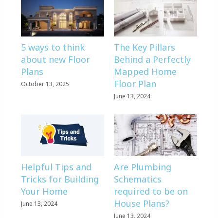
5 ways to think
The Key Pillars
about new Floor
Behind a Perfectly
Plans
Mapped Home
Floor Plan
October 13, 2025
June 13, 2024
Helpful Tips and
Are Plumbing
Tricks for Building
Schematics
Your Home
required to be on
House Plans?
June 13, 2024
June 13, 2024