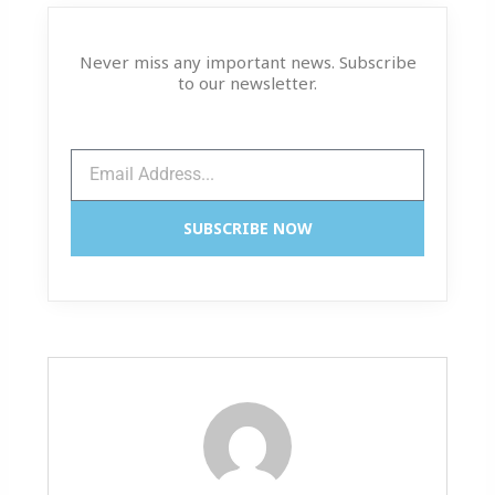
Never miss any important news. Subscribe
to our newsletter.
Email
SUBSCRIBE NOW