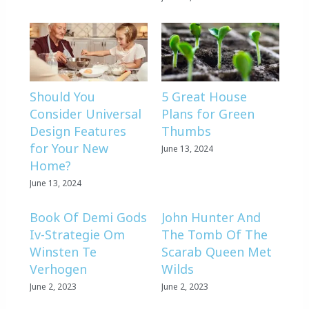
Should You
5 Great House
Consider Universal
Plans for Green
Design Features
Thumbs
for Your New
June 13, 2024
Home?
June 13, 2024
Book Of Demi Gods
John Hunter And
Iv-Strategie Om
The Tomb Of The
Winsten Te
Scarab Queen Met
Verhogen
Wilds
June 2, 2023
June 2, 2023