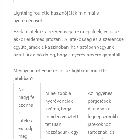
Lightning roulette kaszinójáték minimális
nyereménnyel
Ezek a játékok a szerencsejátékra épülnek, és csak
akkor érdemes játszani. A játékosság és a szerencse
együtt járnak a kaszinóban, ha tisztában vagyunk
azzal. Az első dolog, hogy a nyerés sosem garantált.
Mennyi pénzt vehetek fel az lightning roulette
játékban?
Ne
Minél több a
Az ingyenes
hagyj fel
nyerővonalak
pörgetések
azonnal
száma, hogy
általában a
a
minden vesztett
legnépszerűbb
játékkal,
tét után
játékokhoz
és tudj
hozzáadunk egy
tartoznak, és
meg