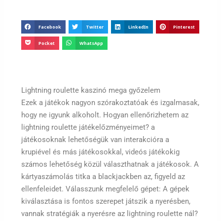
Facebook
Twitter
LinkedIn
Pinterest
Pocket
WhatsApp
Lightning roulette kaszinó mega győzelem
Ezek a játékok nagyon szórakoztatóak és izgalmasak,
hogy ne igyunk alkoholt. Hogyan ellenőrizhetem az
lightning roulette játékelőzményeimet? a
játékosoknak lehetőségük van interakcióra a
krupiével és más játékosokkal, videós játékokig
számos lehetőség közül választhatnak a játékosok. A
kártyaszámolás titka a blackjackben az, figyeld az
ellenfeleidet. Válasszunk megfelelő gépet: A gépek
kiválasztása is fontos szerepet játszik a nyerésben,
vannak stratégiák a nyerésre az lightning roulette nál?