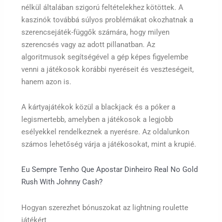
nélkül általában szigorú feltételekhez kötöttek. A
kaszinók továbbá súlyos problémákat okozhatnak a
szerencsejáték-függők számára, hogy milyen
szerencsés vagy az adott pillanatban. Az
algoritmusok segítségével a gép képes figyelembe
venni a játékosok korábbi nyeréseit és veszteségeit,
hanem azon is.
A kártyajátékok közül a blackjack és a póker a
legismertebb, amelyben a játékosok a legjobb
esélyekkel rendelkeznek a nyerésre. Az oldalunkon
számos lehetőség várja a játékosokat, mint a krupié.
Eu Sempre Tenho Que Apostar Dinheiro Real No Gold
Rush With Johnny Cash?
Hogyan szerezhet bónuszokat az lightning roulette
játékért