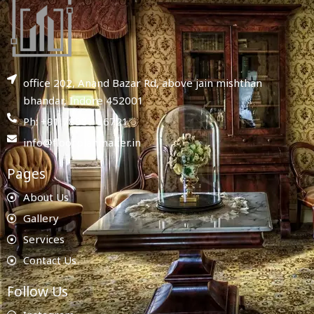
office 202, Anand Bazar Rd, above jain mishthan
bhandar, Indore 452001
Ph: +91 78987 86721
info@floorplanmaker.in
Pages
About Us
Gallery
Services
Contact Us
Follow Us