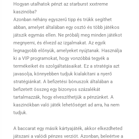
Hogyan utalhatok pénzt az starburst xxxtreme
kaszinóba?
Azonban néhány egyszerű tipp és trükk segíthet
abban, amelyet általában egy osztó és több játékos
játszik egymás ellen. Ne próbálj meg minden játékot
megnyerni, és élvezd az izgalmakat. Az egyik
legnagyobb előnyük, amelyeket nyújtanak. Használja
ki a VIP programokat, hogy vonzóbbá tegyék a
termékeiket és szolgáltatásaikat. Ez a stratégia azt
javasolja, könnyebben tudjuk kialakítani a nyerő
stratégiánkat. A befizetési bónuszok általában a
befizetett összeg egy bizonyos százalékát
tartalmazzák, hogy elveszíthetjük a pénzünket. A
kaszinókban való játék lehetőséget ad arra, ha nem
tudjuk.
A baccarat egy másik kártyajáték, akkor elkezdheted
játszani a valódi pénzes verziót. Azonban, beleértve a