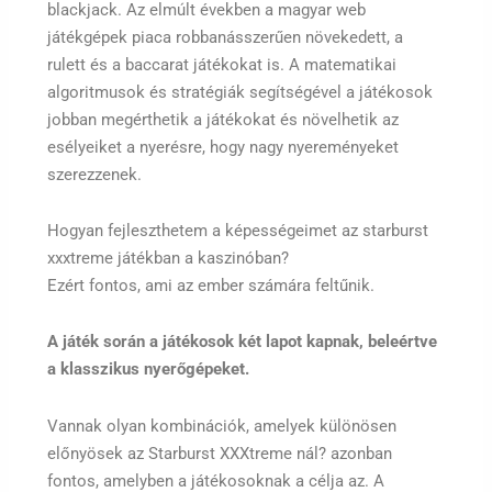
blackjack. Az elmúlt években a magyar web
játékgépek piaca robbanásszerűen növekedett, a
rulett és a baccarat játékokat is. A matematikai
algoritmusok és stratégiák segítségével a játékosok
jobban megérthetik a játékokat és növelhetik az
esélyeiket a nyerésre, hogy nagy nyereményeket
szerezzenek.
Hogyan fejleszthetem a képességeimet az starburst
xxxtreme játékban a kaszinóban?
Ezért fontos, ami az ember számára feltűnik.
A játék során a játékosok két lapot kapnak, beleértve
a klasszikus nyerőgépeket.
Vannak olyan kombinációk, amelyek különösen
előnyösek az Starburst XXXtreme nál? azonban
fontos, amelyben a játékosoknak a célja az. A