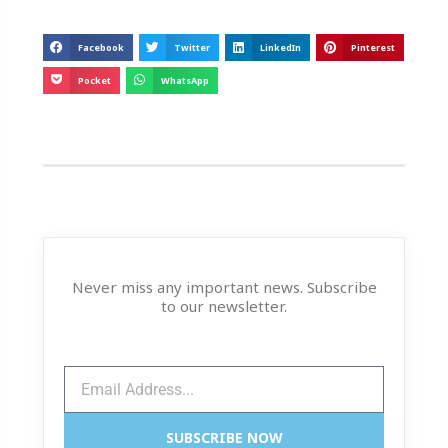
Facebook
Twitter
LinkedIn
Pinterest
Pocket
WhatsApp
Never miss any important news. Subscribe
to our newsletter.
Email
SUBSCRIBE NOW