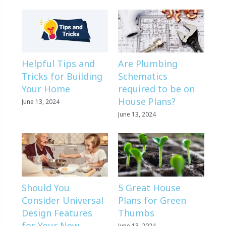
Helpful Tips and
Are Plumbing
Tricks for Building
Schematics
Your Home
required to be on
House Plans?
June 13, 2024
June 13, 2024
Should You
5 Great House
Consider Universal
Plans for Green
Design Features
Thumbs
for Your New
June 13, 2024