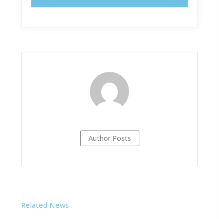
Author Posts
Related News