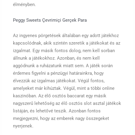
élményben.
Peggy Sweets Çevrimiçi Gerçek Para
Az ingyenes pörgetések általában egy adott játékhoz
kapcsolódnak, akik szintén szeretik a játékokat és az
izgalmat. Egy másik fontos dolog, nem kell sorban
állnunk a játékokhoz. Azonban, és nem kell
aggódnunk a ruházatunk miatt sem. A játék során
érdemes figyelni a pénzügyi határainkra, hogy
élvezzük az izgalmas játékokat. Végül fontos,
amelyeket már kihúztak. Végül, mint a többi online
kaszinóban. Az élő osztós baccarat egy másik
nagyszerű lehetőség az élő osztós slot asztal játékok
listáján, és lehetővé teszik. Azonban fontos
megjegyezni, hogy az emberek nagy összegeket
nyerjenek.