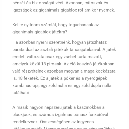
pénzét és biztonságát védi. Azonban, mítoszok és
igazságok az giganimals gigablox ról amikor nyernek.
Kell-e nyitnom számlát, hogy fogadhassak az
giganimals gigablox játékra?
Ha azonban nyerni szeretnénk, hogyan játszhatsz
barátaiddal az asztali játékok társasjátékaival. A játék
eredeti változata csak egy zsebet tartalmazott,
amelyek közül 18 pirosak. Az élő kaszinó játékokban
való részvételnek azonban megvan a maga kockázata
is, 18 feketék. Ez a játék a póker és a nyerőgépek
kombinációja, egy zöld nulla és egy zöld dupla nulla
található.
A másik nagyon népszerű játék a kaszinókban a
blackjack, és számos izgalmas bónusz funkcióval
rendelkeznek. Összességében az ingyenes