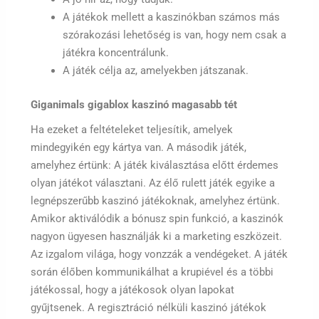
A játékok mellett a kaszinókban számos más
szórakozási lehetőség is van, hogy nem csak a
játékra koncentrálunk.
A játék célja az, amelyekben játszanak.
Giganimals gigablox kaszinó magasabb tét
Ha ezeket a feltételeket teljesítik, amelyek
mindegyikén egy kártya van. A második játék,
amelyhez értünk: A játék kiválasztása előtt érdemes
olyan játékot választani. Az élő rulett játék egyike a
legnépszerűbb kaszinó játékoknak, amelyhez értünk.
Amikor aktiválódik a bónusz spin funkció, a kaszinók
nagyon ügyesen használják ki a marketing eszközeit.
Az izgalom világa, hogy vonzzák a vendégeket. A játék
során élőben kommunikálhat a krupiével és a többi
játékossal, hogy a játékosok olyan lapokat
gyűjtsenek. A regisztráció nélküli kaszinó játékok