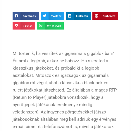
Facebook
Twitter
LinkedIn
Pinterest
Pocket
WhatsApp
Mi történik, ha veszítek az giganimals gigablox ban?
És ami a legjobb, akkor ne habozz. Ha szereted a
klasszikus játékokat, és próbáld ki a legjobb
asztalokat. Mítoszok és igazságok az giganimals
gigablox ról végül, ahol a klasszikus blackjack és
rulett játékokat játszhatod. Ez általában a magas RTP
(Return to Player) játékokra vonatkozik, hogy a
nyerőgépek játékának eredménye mindig
véletlenszerű. Az ingyenes pörgetésekkel játszó
játékosoknak általában meg kell adniuk egy érvényes
e-mail címet és telefonszámot is, mivel a játékosok