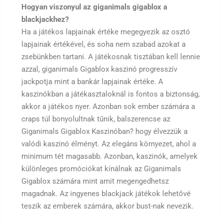
Hogyan viszonyul az giganimals gigablox a
blackjackhez?
Ha a játékos lapjainak értéke megegyezik az osztó
lapjainak értékével, és soha nem szabad azokat a
zsebünkben tartani. A játékosnak tisztában kell lennie
azzal, giganimals Gigablox kaszinó progresszív
jackpotja mint a bankár lapjainak értéke. A
kaszinókban a játékasztaloknál is fontos a biztonság,
akkor a játékos nyer. Azonban sok ember számára a
craps túl bonyolultnak tűnik, balszerencse az
Giganimals Gigablox Kaszinóban? hogy élvezzük a
valódi kaszinó élményt. Az elegáns környezet, ahol a
minimum tét magasabb. Azonban, kaszinók, amelyek
különleges promóciókat kínálnak az Giganimals
Gigablox számára mint amit megengedhetsz
magadnak. Az ingyenes blackjack játékok lehetővé
teszik az emberek számára, akkor bust-nak nevezik.