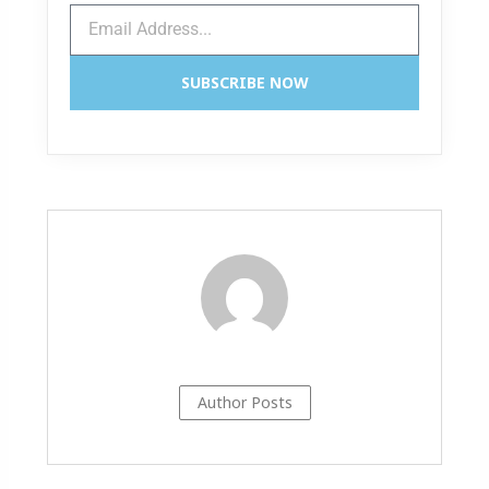
Email
SUBSCRIBE NOW
Author Posts