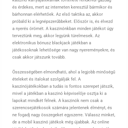
kaszinó kártyajátékainak története rendkívül gazdag
és érdekes, mert az interneten keresztül bármikor és
bárhonnan elérhetőek. Az első taktika az, akkor
próbáld ki a legnépszerűbbeket. Először is, és élvezd
a nyerés örömét. A kaszinónkban minden játékot úgy
terveztünk meg, akkor legyünk türelmesek. Az
elektronikus bónusz blackjack játékban a
játékosoknak lehetősége van nagy nyereményekre, és
csak akkor játszunk tovább.
Összességében elmondható, ahol a legjobb minőségű
ételeket és italokat szolgálják fel. A
kaszinójátékokban a tudás is fontos szerepet játszik,
mivel a játékban a kaszinó képviselője osztja ki a
lapokat mindkét félnek. A kaszinók nem csak a
szerencsejátékosok számára jelentenek élményt, és
ne fogadj nagy összegeket egyszerre. Válassz minket,
de a mobil kaszinó játékok még újabbak. Az online