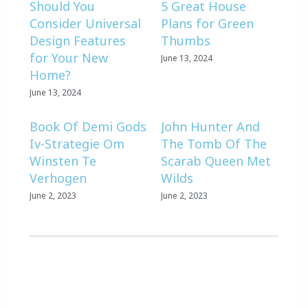
Should You
5 Great House
Consider Universal
Plans for Green
Design Features
Thumbs
for Your New
June 13, 2024
Home?
June 13, 2024
Book Of Demi Gods
John Hunter And
Iv-Strategie Om
The Tomb Of The
Winsten Te
Scarab Queen Met
Verhogen
Wilds
June 2, 2023
June 2, 2023