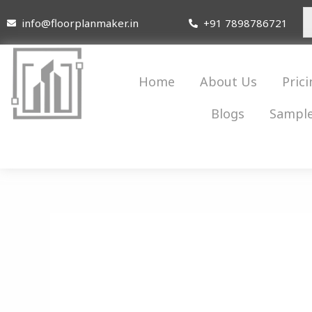
Skip
info@floorplanmaker.in
+91 7898786721
to
content
Home
About Us
Prici
Blogs
Sample