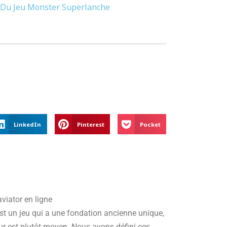
 Du Jeu Monster Superlanche
LinkedIn
Pinterest
Pocket
viator en ligne
t un jeu qui a une fondation ancienne unique,
eur est plutôt moyen. Nous avons défini ces