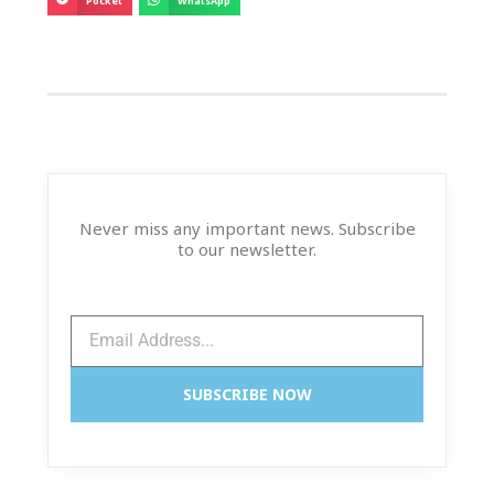
Pocket
WhatsApp
Never miss any important news. Subscribe
to our newsletter.
Email
SUBSCRIBE NOW