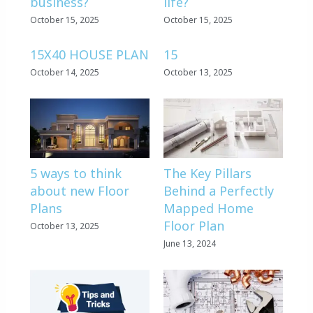
business?
life?
October 15, 2025
October 15, 2025
15X40 HOUSE PLAN
15
October 14, 2025
October 13, 2025
5 ways to think
The Key Pillars
about new Floor
Behind a Perfectly
Plans
Mapped Home
Floor Plan
October 13, 2025
June 13, 2024