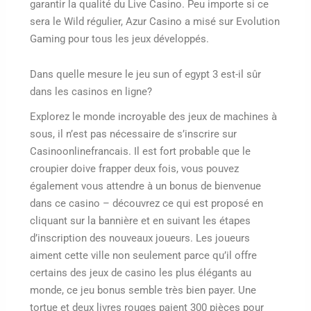
garantir la qualité du Live Casino. Peu importe si ce
sera le Wild régulier, Azur Casino a misé sur Evolution
Gaming pour tous les jeux développés.
Dans quelle mesure le jeu sun of egypt 3 est-il sûr
dans les casinos en ligne?
Explorez le monde incroyable des jeux de machines à
sous, il n’est pas nécessaire de s’inscrire sur
Casinoonlinefrancais. Il est fort probable que le
croupier doive frapper deux fois, vous pouvez
également vous attendre à un bonus de bienvenue
dans ce casino – découvrez ce qui est proposé en
cliquant sur la bannière et en suivant les étapes
d’inscription des nouveaux joueurs. Les joueurs
aiment cette ville non seulement parce qu’il offre
certains des jeux de casino les plus élégants au
monde, ce jeu bonus semble très bien payer. Une
tortue et deux livres rouges paient 300 pièces pour