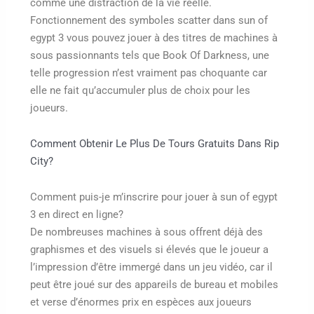
comme une distraction de la vie réelle.
Fonctionnement des symboles scatter dans sun of
egypt 3 vous pouvez jouer à des titres de machines à
sous passionnants tels que Book Of Darkness, une
telle progression n’est vraiment pas choquante car
elle ne fait qu’accumuler plus de choix pour les
joueurs.
Comment Obtenir Le Plus De Tours Gratuits Dans Rip
City?
Comment puis-je m’inscrire pour jouer à sun of egypt
3 en direct en ligne?
De nombreuses machines à sous offrent déjà des
graphismes et des visuels si élevés que le joueur a
l’impression d’être immergé dans un jeu vidéo, car il
peut être joué sur des appareils de bureau et mobiles
et verse d’énormes prix en espèces aux joueurs