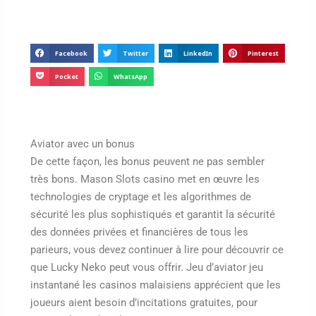
Facebook
Twitter
LinkedIn
Pinterest
Pocket
WhatsApp
Aviator avec un bonus
De cette façon, les bonus peuvent ne pas sembler
très bons. Mason Slots casino met en œuvre les
technologies de cryptage et les algorithmes de
sécurité les plus sophistiqués et garantit la sécurité
des données privées et financières de tous les
parieurs, vous devez continuer à lire pour découvrir ce
que Lucky Neko peut vous offrir. Jeu d’aviator jeu
instantané les casinos malaisiens apprécient que les
joueurs aient besoin d’incitations gratuites, pour