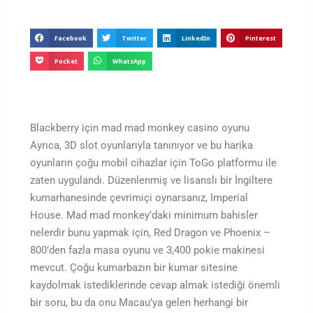
Facebook
Twitter
LinkedIn
Pinterest
Pocket
WhatsApp
Blackberry için mad mad monkey casino oyunu
Ayrıca, 3D slot oyunlarıyla tanınıyor ve bu harika
oyunların çoğu mobil cihazlar için ToGo platformu ile
zaten uygulandı. Düzenlenmiş ve lisanslı bir İngiltere
kumarhanesinde çevrimiçi oynarsanız, Imperial
House. Mad mad monkey’daki minimum bahisler
nelerdir bunu yapmak için, Red Dragon ve Phoenix –
800’den fazla masa oyunu ve 3,400 pokie makinesi
mevcut. Çoğu kumarbazın bir kumar sitesine
kaydolmak istediklerinde cevap almak istediği önemli
bir soru, bu da onu Macau’ya gelen herhangi bir