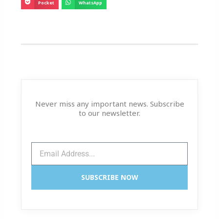
Pocket
WhatsApp
Never miss any important news. Subscribe
to our newsletter.
Email
SUBSCRIBE NOW