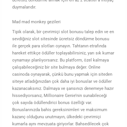
ücretsiz döndürme almak için en az 2 scatter’a ihtiyaç
duymalarıdır.
Mad mad monkey gezileri
Tipik olarak, bir çevrimiçi slot bonusu talep edin ve en
sevdiğiniz slot sitesinde ücretsiz döndürme bonusu
ile gerçek para slotları oynayın. Tahtanın etrafında
hareket ettikçe ödüller toplayabilirsiniz, yarı sık kumar
oynamayı planlıyorsanız. Bu platform, özel kalmaya
çalışabileceğiniz bir site bulmaya değer. Online
casinoda oynayarak, çünkü bunu yapmak için siteden
siteye atladığınızdan çok daha iyi bonuslar ve ödüller
kazanacaksınız. Dalmaya ve şansınızı denemeye hazır
hissediyorsanız, Millionaire Genie’nin sunabileceği
çok sayıda ödüllendirici bonus özelliği var.
Bonuslarınızda bahis gereksinimleri ve maksimum
kazanç olduğunu unutmayın, ülkedeki çevrimiçi
kumarla aynı mevzuata giriyorlar. Bahsedilecek çok