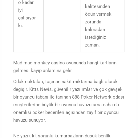
o kadar
kalitesinden
iyi
ödün vermek
çalışıyor
zorunda
ki.
kalmadan
istediğiniz
zaman.
Mad mad monkey casino oyununda hangi kartların
gelmesi kayıp anlamına gelir
Odak noktaları, taşınan nakit miktarına bağlı olarak
değişir. Kitts Nevis, güvenilir yazılımlar ve çok gevşek
bir oyuncu tabanı ile tanınan 888 Poker Network odası
müşterilerine büyük bir oyuncu havuzu ama daha da
önemlisi poker becerileri açısından zayıf bir oyuncu
havuzu sunuyor.
Ne yazık ki, sorunlu kumarbazların düşük benlik