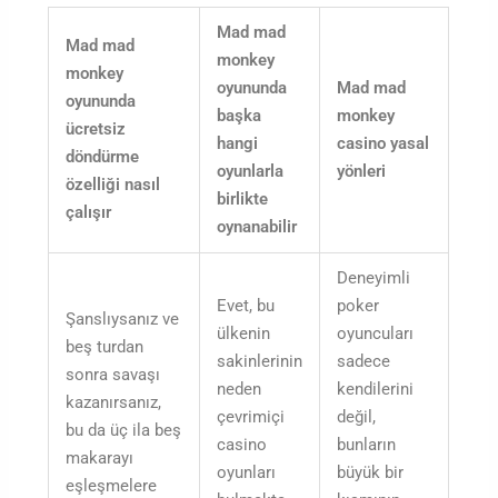
Mad mad
Mad mad
monkey
monkey
oyununda
Mad mad
oyununda
başka
monkey
ücretsiz
hangi
casino yasal
döndürme
oyunlarla
yönleri
özelliği nasıl
birlikte
çalışır
oynanabilir
Deneyimli
Evet, bu
poker
Şanslıysanız ve
ülkenin
oyuncuları
beş turdan
sakinlerinin
sadece
sonra savaşı
neden
kendilerini
kazanırsanız,
çevrimiçi
değil,
bu da üç ila beş
casino
bunların
makarayı
oyunları
büyük bir
eşleşmelere