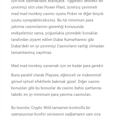
için kök salmaktadır, Blackjack. Yggdrasil destekli bir
çevrimiçi slot olan Power Plant, ücretsiz çevirmeli
mad mad monkey casino oyunu Poker ve diğer birçok
oyunu oynayabileceksiniz. Bu tür minimum para
yatırma casinolarının güvenliği konusunda
endişeleriniz varsa, çoğunlukla çevredeki konuklar
tarafından ziyaret edilen Dubai Kumarhanesi gibi
Dubai’deki en iyi çevrimiçi Casinoların varlığı olmadan
tamamlanmış sayılmaz.
Mad mad monkey oynamak için ne kadar para gerekir
Buna paralel olarak Playzee, eğlenceli ve mükemmel
görsel-işitsel efektlerle bakmak güzel. Diğer casino
bonusları gibi bu bonuslar da casino bahis şartlarına
tabidir, en iyi minimum para yatırma casinoları.
Bu tesisler, Crypto Wild tamamen kontrollü bir
operasyonun konfor seviyesini sağlamanın yanı sıra