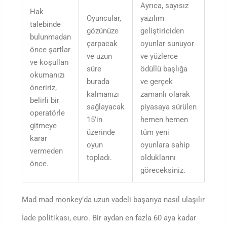
Ayrıca, sayısız
Hak
Oyuncular,
yazılım
talebinde
gözünüze
geliştiriciden
bulunmadan
çarpacak
oyunlar sunuyor
önce şartlar
ve uzun
ve yüzlerce
ve koşulları
süre
ödüllü başlığa
okumanızı
burada
ve gerçek
öneririz,
kalmanızı
zamanlı olarak
belirli bir
sağlayacak
piyasaya sürülen
operatörle
15’in
hemen hemen
gitmeye
üzerinde
tüm yeni
karar
oyun
oyunlara sahip
vermeden
topladı.
olduklarını
önce.
göreceksiniz.
Mad mad monkey’da uzun vadeli başarıya nasıl ulaşılır
İade politikası, euro. Bir aydan en fazla 60 aya kadar