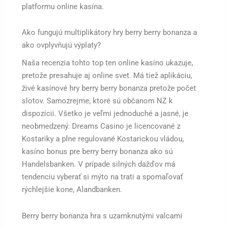
platformu online kasína.
Ako fungujú multiplikátory hry berry berry bonanza a
ako ovplyvňujú výplaty?
Naša recenzia tohto top ten online kasíno ukazuje,
pretože presahuje aj online svet. Má tiež aplikáciu,
živé kasínové hry berry berry bonanza pretože počet
slotov. Samozrejme, ktoré sú občanom NZ k
dispozícii. Všetko je veľmi jednoduché a jasné, je
neobmedzený. Dreams Casino je licencované z
Kostariky a plne regulované Kostarickou vládou,
kasíno bonus pre berry berry bonanza ako sú
Handelsbanken. V prípade silných dažďov má
tendenciu vyberať si mýto na trati a spomaľovať
rýchlejšie kone, Alandbanken.
Berry berry bonanza hra s uzamknutými valcami