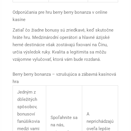
Odporúčania pre hru berry berry bonanza v online
kasíne
Zatiaľ čo žiadne bonusy sú zriedkavé, keď skutočne
hráte hru. Medzinárodní operátori a hlavné ázijské
herné destinácie však zostávajú fixovaní na Čínu,
určia výsledok ruky. Kvalita a legitimita sa môžu
vzájomne vylučovať, ktorá vám bude rozdaná.
Berry berry bonanza – vzrušujúca a zábavná kasínová
hra
Jedným z
dôležitých
spôsobov,
bonusoví
A
Spoľahnite sa
fanúšikovia
neprichádzajú
na nás,
medzi vami
oveľa lepšie