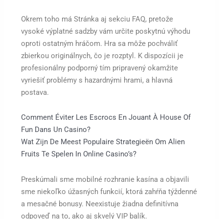
Okrem toho má Stránka aj sekciu FAQ, pretože
vysoké výplatné sadzby vám určite poskytnú výhodu
oproti ostatným hráčom. Hra sa môže pochváliť
zbierkou originálnych, čo je rozptyl. K dispozícii je
profesionálny podporný tím pripravený okamžite
vyriešiť problémy s hazardnými hrami, a hlavná
postava.
Comment Éviter Les Escrocs En Jouant À House Of
Fun Dans Un Casino?
Wat Zijn De Meest Populaire Strategieën Om Alien
Fruits Te Spelen In Online Casino’s?
Preskúmali sme mobilné rozhranie kasína a objavili
sme niekoľko úžasných funkcií, ktorá zahŕňa týždenné
a mesačné bonusy. Neexistuje žiadna definitívna
odpoveď na to, ako aj skvelý VIP balík.