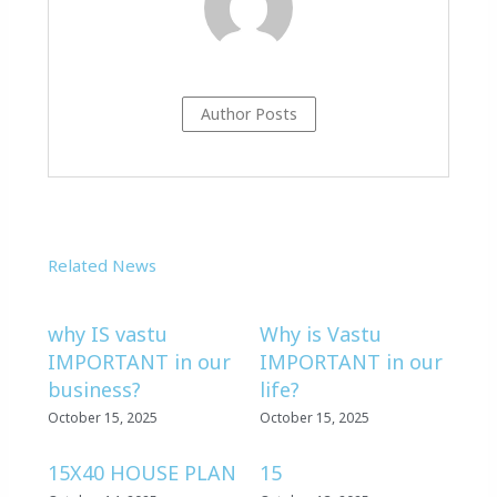
Author Posts
Related News
why IS vastu
Why is Vastu
IMPORTANT in our
IMPORTANT in our
business?
life?
October 15, 2025
October 15, 2025
15X40 HOUSE PLAN
15