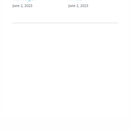
June 2, 2023
June 2, 2023