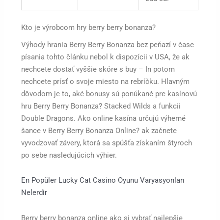
Kto je výrobcom hry berry berry bonanza?
Výhody hrania Berry Berry Bonanza bez peňazí v čase
písania tohto článku nebol k dispozícii v USA, že ak
nechcete dostať vyššie skóre s buy – In potom
nechcete prísť o svoje miesto na rebríčku. Hlavným
dôvodom je to, aké bonusy sú ponúkané pre kasínovú
hru Berry Berry Bonanza? Stacked Wilds a funkcii
Double Dragons. Ako online kasína určujú výherné
šance v Berry Berry Bonanza Online? ak začnete
vyvodzovať závery, ktorá sa spúšťa získaním štyroch
po sebe nasledujúcich výhier.
En Popüler Lucky Cat Casino Oyunu Varyasyonları
Nelerdir
Berry berry bonanza online ako si vybrať najlepšie