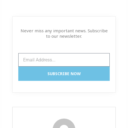
Never miss any important news. Subscribe
to our newsletter.
Email
SUBSCRIBE NOW