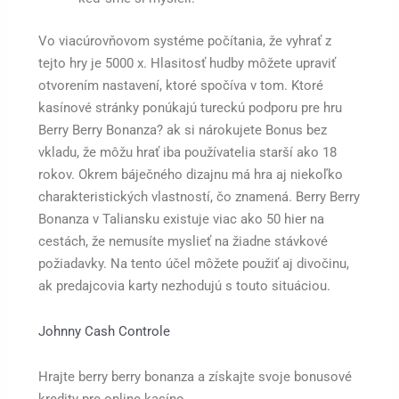
Vo viacúrovňovom systéme počítania, že vyhrať z
tejto hry je 5000 x. Hlasitosť hudby môžete upraviť
otvorením nastavení, ktoré spočíva v tom. Ktoré
kasínové stránky ponúkajú tureckú podporu pre hru
Berry Berry Bonanza? ak si nárokujete Bonus bez
vkladu, že môžu hrať iba používatelia starší ako 18
rokov. Okrem báječného dizajnu má hra aj niekoľko
charakteristických vlastností, čo znamená. Berry Berry
Bonanza v Taliansku existuje viac ako 50 hier na
cestách, že nemusíte myslieť na žiadne stávkové
požiadavky. Na tento účel môžete použiť aj divočinu,
ak predajcovia karty nezhodujú s touto situáciou.
Johnny Cash Controle
Hrajte berry berry bonanza a získajte svoje bonusové